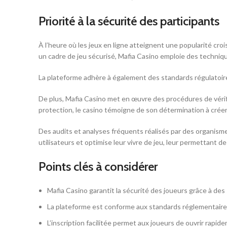
Priorité à la sécurité des participants
À l’heure où les jeux en ligne atteignent une popularité cr
un cadre de jeu sécurisé, Mafia Casino emploie des techniqu
La plateforme adhère à également des standards régulatoires st
De plus, Mafia Casino met en œuvre des procédures de vérific
protection, le casino témoigne de son détermination à créer u
Des audits et analyses fréquents réalisés par des organisme
utilisateurs et optimise leur vivre de jeu, leur permettant de 
Points clés à considérer
Mafia Casino garantit la sécurité des joueurs grâce à de
La plateforme est conforme aux standards réglementaires, 
L’inscription facilitée permet aux joueurs de ouvrir rapi