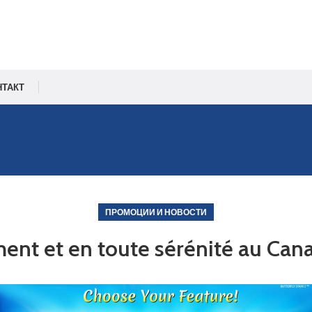
НТАКТ
ПРОМОЦИИ И НОВОСТИ
ement et en toute sérénité au Can