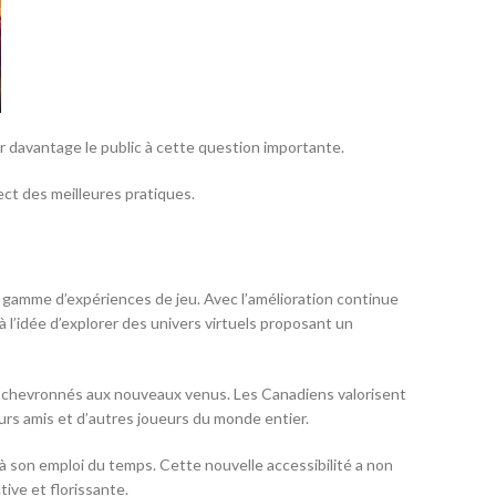
 davantage le public à cette question importante.
ect des meilleures pratiques.
e gamme d’expériences de jeu. Avec l’amélioration continue
à l’idée d’explorer des univers virtuels proposant un
ers chevronnés aux nouveaux venus. Les Canadiens valorisent
eurs amis et d’autres joueurs du monde entier.
à son emploi du temps. Cette nouvelle accessibilité a non
ive et florissante.