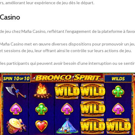
 améliorant leur expérience de jeu dès le départ.
 Casino
de jeu chez Mafia Casino, reflétant l’engagement de la plateforme à favor
, Mafia Casino met en œuvre diverses dispositions pour promouvoir un jeu
t sessions de jeu, leur offrant ainsi le contrôle sur leurs actions de jeu.
 les participants qui peuvent avoir besoin d’une interruption ou se sent