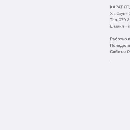
КАРАТ ЛТ
Ул. Скупи 
Тел. 070-
Е-маил – i
Работно 
Понеделни
Сабота: 0
-