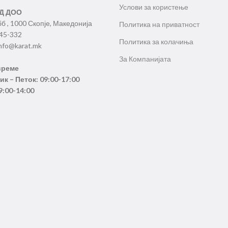
Услови за користење
Д ДОО
бб , 1000 Скопје, Македонија
Политика на приватност
345-332
Политика за колачиња
nfo@karat.mk
За Компанијата
време
к – Петок: 09:00-17:00
9:00-14:00