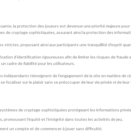
oissante, la protection des joueurs est devenue une priorité majeure po
es de cryptage sophistiquées, assurant ainsi la protection des informat
rictes, proposant ainsi aux participants une tranquillité d’esprit quant à
ation d’identification rigoureuses afin de limiter les risques de fraude
n cadre de fiabilité pour les utilisateurs.
s indépendants témoignent de l’engagement de la site en matière de clar
se focaliser sur le plaisir sans se préoccuper de leur vie privée ni de leur
s systèmes de cryptage sophistiquées protégeant les informations privée
promouvant l’équité et l’intégrité dans toutes les activités de jeu.
dement un compte et de commencer à jouer sans difficulté.