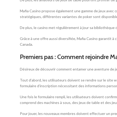
Mafia Casino propose également une gamme de jeux avec croup
stratégiques, différentes variantes de poker sont disponibl
De plus, le casino met régulièrement à jour sa bibliothèque 
Grâce à une offre aussi diversifiée, Mafia Casino garantit à 
Canada.
Premiers pas : Comment rejoindre Ma
Désireux de découvrir comment entamer une aventure de jeu 
Tout d’abord, les utilisateurs doivent se rendre sur le site w
formulaire d’inscription nécessitant des informations person
Une fois le formulaire rempli, les utilisateurs doivent confir
comprend des machines à sous, des jeux de table et des jeux
Pour jouer, les nouveaux membres doivent effectuer un premi