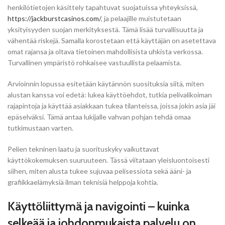
henkilötietojen käsittely tapahtuvat suojatuissa yhteyksissä,
https://jackburstcasinos.com/
, ja pelaajille muistutetaan
yksityisyyden suojan merkityksestä. Tämä lisää turvallisuutta ja
vähentää riskejä. Samalla korostetaan että käyttäjän on asetettava
omat rajansa ja oltava tietoinen mahdollisista uhkista verkossa.
Turvallinen ympäristö rohkaisee vastuullista pelaamista.
Arvioinnin lopussa esitetään käytännön suosituksia siitä, miten
alustan kanssa voi edetä: lukea käyttöehdot, tutkia pelivalikoiman
rajapintoja ja käyttää asiakkaan tukea tilanteissa, joissa jokin asia jäi
epäselväksi. Tämä antaa lukijalle vahvan pohjan tehdä omaa
tutkimustaan varten.
Pelien tekninen laatu ja suorituskyky vaikuttavat
käyttökokemuksen suuruuteen. Tässä viitataan yleisluontoisesti
siihen, miten alusta tukee sujuvaa pelisessiota sekä ääni- ja
grafiikkaelämyksiä ilman teknisiä helppoja kohtia.
Käyttöliittymä ja navigointi – kuinka
selkeää ja johdonmukaista palvelu on