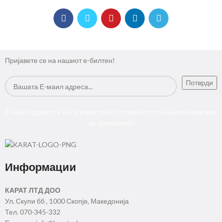
Пријавете се на нашиот е-билтен!
Е-маил адресата ќе се користи во согласност со нашата
политика
за приватност
Информации
КАРАТ ЛТД ДОО
Ул. Скупи бб , 1000 Скопје, Македонија
Тел. 070-345-332