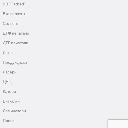
УВ “Flatbed”
Еко солвент
Солвент
ДТФ печатачи
ДТГ печатачи
Латекс
Продукциски
Ласери
ЦНЦ
Катери
Виткалки
Ламинатори
Преси