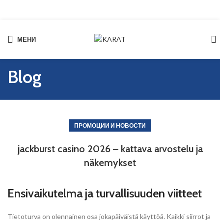
МЕНИ
Start typing to see products you are looking for.
Blog
ПРОМОЦИИ И НОВОСТИ
jackburst casino 2026 – kattava arvostelu ja
näkemykset
Ensivaikutelma ja turvallisuuden viitteet
Tietoturva on olennainen osa jokapäiväistä käyttöä. Kaikki siirrot ja