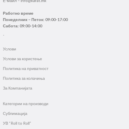
Е-маил – info@karat.mk
Работно време
Понеделник – Петок: 09:00-17:00
Сабота: 09:00-14:00
-
Услови
Услови за користење
Политика на приватност
Политика за колачиња
За Компанијата
Категории на производи
Сублимација
УВ “Roll to Roll”