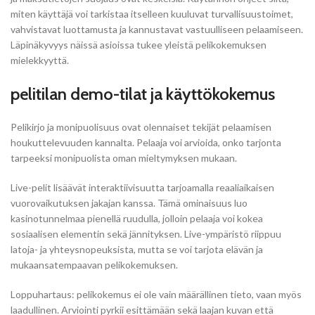
miten käyttäjä voi tarkistaa itselleen kuuluvat turvallisuustoimet,
vahvistavat luottamusta ja kannustavat vastuulliseen pelaamiseen.
Läpinäkyvyys näissä asioissa tukee yleistä pelikokemuksen
mielekkyyttä.
pelitilan demo-tilat ja käyttökokemus
Pelikirjo ja monipuolisuus ovat olennaiset tekijät pelaamisen
houkuttelevuuden kannalta. Pelaaja voi arvioida, onko tarjonta
tarpeeksi monipuolista oman mieltymyksen mukaan.
Live-pelit lisäävät interaktiivisuutta tarjoamalla reaaliaikaisen
vuorovaikutuksen jakajan kanssa. Tämä ominaisuus luo
kasinotunnelmaa pienellä ruudulla, jolloin pelaaja voi kokea
sosiaalisen elementin sekä jännityksen. Live-ympäristö riippuu
latoja- ja yhteysnopeuksista, mutta se voi tarjota elävän ja
mukaansatempaavan pelikokemuksen.
Loppuhartaus: pelikokemus ei ole vain määrällinen tieto, vaan myös
laadullinen. Arviointi pyrkii esittämään sekä laajan kuvan että