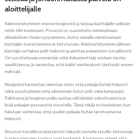
aloittelijalle
Rekisteröityminen etenee loogisesti ja tarjoaa käyttäjälle selkeän
reitin tilin luomiseen. Prosessi on suunniteltu minimoimaan
ylimääräisen tiedon pyytämisen, mutta samalla varmistamaan
käyttäjän tunnistamisen ja tietoturvan. Rekisteröitymisen jälkeen
käyttäjä voi hakea pelit helposti ja aloittaa pelaamisen turvallisesti.
On suositeltavaa ymmärtää, mitä dokumentteja voidaan tarvita
vaadittaessa, ja varmistaa, että kaikki vaatimukset täyttyvät ennen
maksuja.
Navigointi kannattaa rakentaa siten, että pelaaja löytää helposti
sekä suosituimmat että vähemmän tutut pelit sekä kampanjat.
Palkitseva ja looginen polku auttaa välttämään sekoittumista ja
lisää pelaajan pysyvyyttä sivustolla. Tämä tekijä on keskeinen, kun
halutaan varmistaa, että uusikin pelaaja löytää tarvitsemansa
helposti.
Sivuston turvallisuuskäytännöt näkyvät monella tasolla: tietosuoja
ja maksutietojen suojaus ovat keskeisiä. Käytännön ohjeet siitä,