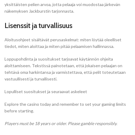
yksittäisten pelien arvoa, jotta pelaaja voi muodostaa järkevän
näkemyksen Jackburstin tarjonnasta.
Lisenssit ja turvallisuus
Aloitusohjeet sisältävät perusaskelmat: miten löytää oleelliset
tiedot, miten aloittaa ja miten pitää pelaamisen hallinnassa.
Loppupohdinta ja suositukset tarjoavat käytännön ohjeita
aloittamiseen. Tekstissä painotetaan, että jokaisen pelaajan on
tehtävä oma harkintansa ja varmistettava, että pelit toteutetaan
vastuullisesti ja turvallisesti.
Lopulliset suositukset ja seuraavat askeleet
Explore the casino today and remember to set your gaming limits
before starting.
Players must be 18 years or older. Please gamble responsibly.