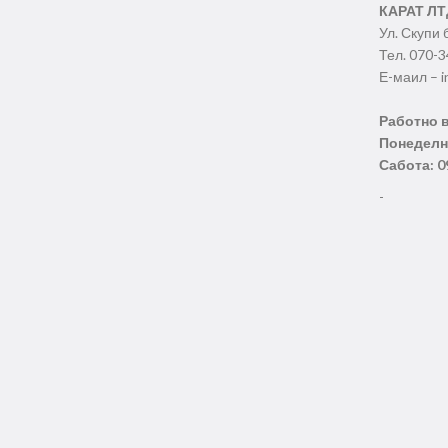
КАРАТ ЛТ
Ул. Скупи 
Тел. 070-
Е-маил – i
Работно 
Понеделни
Сабота: 0
-