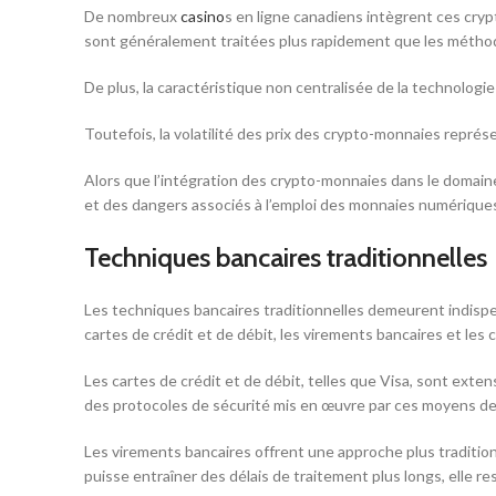
De nombreux
casino
s en ligne canadiens intègrent ces cryp
sont généralement traitées plus rapidement que les méthod
De plus, la caractéristique non centralisée de la technologie
Toutefois, la volatilité des prix des crypto-monnaies représe
Alors que l’intégration des crypto-monnaies dans le domaine
et des dangers associés à l’emploi des monnaies numériques 
Techniques bancaires traditionnelles
Les techniques bancaires traditionnelles demeurent indisp
cartes de crédit et de débit, les virements bancaires et les
Les cartes de crédit et de débit, telles que Visa, sont extens
des protocoles de sécurité mis en œuvre par ces moyens de p
Les virements bancaires offrent une approche plus tradition
puisse entraîner des délais de traitement plus longs, elle r