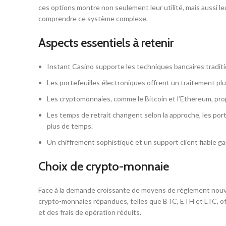
ces options montre non seulement leur utilité, mais aussi le
comprendre ce système complexe.
Aspects essentiels à retenir
Instant Casino supporte les techniques bancaires tradition
Les portefeuilles électroniques offrent un traitement plu
Les cryptomonnaies, comme le Bitcoin et l’Ethereum, propo
Les temps de retrait changent selon la approche, les por
plus de temps.
Un chiffrement sophistiqué et un support client fiable g
Choix de crypto-monnaie
Face à la demande croissante de moyens de règlement nouvel
crypto-monnaies répandues, telles que BTC, ETH et LTC, o
et des frais de opération réduits.