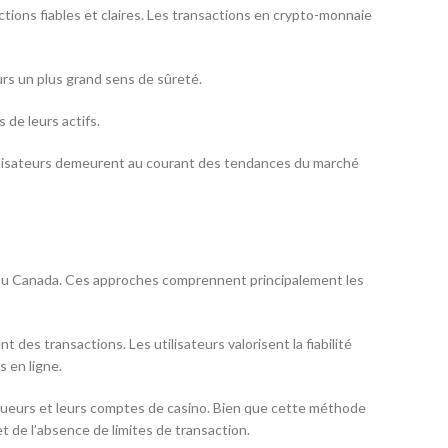
tions fiables et claires. Les transactions en crypto-monnaie
eurs un plus grand sens de sûreté.
 de leurs actifs.
 utilisateurs demeurent au courant des tendances du marché
s au Canada. Ces approches comprennent principalement les
t des transactions. Les utilisateurs valorisent la fiabilité
 en ligne.
 joueurs et leurs comptes de casino. Bien que cette méthode
t de l’absence de limites de transaction.