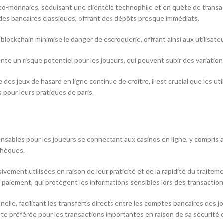
to-monnaies, séduisant une clientèle technophile et en quête de transac
es bancaires classiques, offrant des dépôts presque immédiats.
 blockchain minimise le danger de escroquerie, offrant ainsi aux utilisat
nte un risque potentiel pour les joueurs, qui peuvent subir des variations
 des jeux de hasard en ligne continue de croître, il est crucial que les
pour leurs pratiques de paris.
ensables pour les joueurs se connectant aux casinos en ligne, y compri
 chèques.
ivement utilisées en raison de leur praticité et de la rapidité du traitemen
aiement, qui protègent les informations sensibles lors des transactions
nelle, facilitant les transferts directs entre les comptes bancaires des
este préférée pour les transactions importantes en raison de sa sécurité e