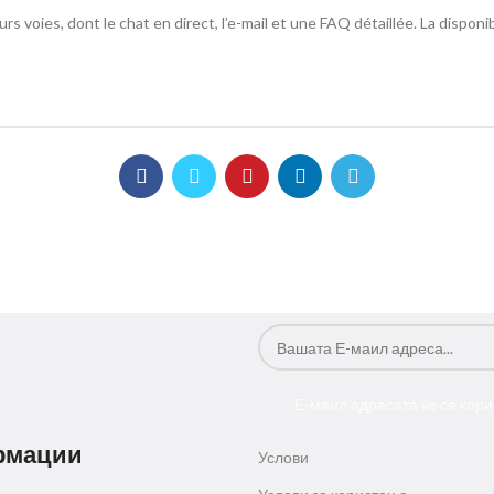
s voies, dont le chat en direct, l’e-mail et une FAQ détaillée. La disponi
Е-маил адресата ќе се кори
рмации
Услови