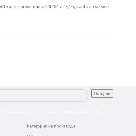
bilité des représentants 24h/24 et 7j/7 garantit un service
сти во согласност со нашата
политика за приватност
Категории на производи