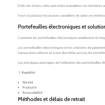
Enfin, les échecs, bien que moins populaires ces dernières a
Il est crucial pour les joueurs canadiens de saisir ces métho
Portefeuilles électroniques et solut
Comment les portefeuilles électroniques améliorent-ils l’exp
Les portefeuilles électroniques et les solutions de paiemen
transactions véloces et à une discrétion accrue, les portefe
Les principaux avantages de l’utilisation des portefeuilles é
Rapidité
Sûreté
Praticité
Accessibilité
Méthodes et délais de retrait