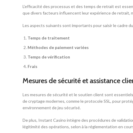
L’efficacité des processus et des temps de retrait est esse
que divers facteurs influencent leur expérience de retrait, 
Les aspects suivants sont importants pour saisir le cadre du 
Temps de traitement
Méthodes de paiement variées
Temps de vérification
Frais
Mesures de sécurité et assistance clie
Les mesures de sécurité et le soutien client sont essentiels 
de cryptage modernes, comme le protocole SSL, pour protéger
environnement de jeu sécurisé.
De plus, Instant Casino intègre des procédures de validation
légitimité des opérations, selon à la réglementation en cour