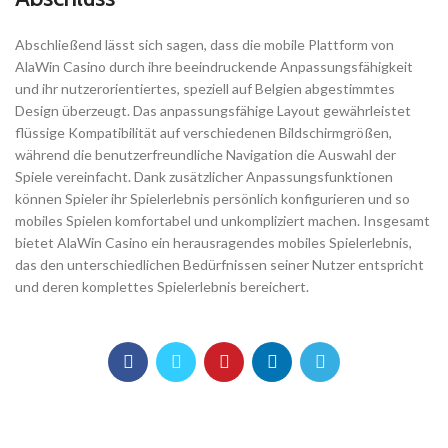
Abschließend lässt sich sagen, dass die mobile Plattform von
AlaWin Casino durch ihre beeindruckende Anpassungsfähigkeit
und ihr nutzerorientiertes, speziell auf Belgien abgestimmtes
Design überzeugt. Das anpassungsfähige Layout gewährleistet
flüssige Kompatibilität auf verschiedenen Bildschirmgrößen,
während die benutzerfreundliche Navigation die Auswahl der
Spiele vereinfacht. Dank zusätzlicher Anpassungsfunktionen
können Spieler ihr Spielerlebnis persönlich konfigurieren und so
mobiles Spielen komfortabel und unkompliziert machen. Insgesamt
bietet AlaWin Casino ein herausragendes mobiles Spielerlebnis,
das den unterschiedlichen Bedürfnissen seiner Nutzer entspricht
und deren komplettes Spielerlebnis bereichert.