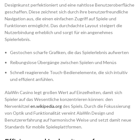
Designkunst perfektioniert und eine nahtlose Benutzeroberfläche
geschaffen. Diese zeichnet sich durch ihre benutzerfreundliche
Navigation aus, die einen einfachen Zugriff auf Spiele und
Funktionen ermöglicht. Das durchdachte Layout steigert die
Nutzerbindung erheblich und sorgt für ein angenehmes
Spielerlebnis.
Gestochen scharfe Grafiken, die das Spielerlebnis aufwerten
Reibungslose Übergänge zwischen Spielen und Menüs
Schnell reagierende Touch-Bedienelemente, die sich intuitiv
und effizient anfühlen.
AlaWin Casino legt großen Wert auf Einzelheiten, damit sich
Spieler auf das Wesentliche konzentrieren können: den
Nervenkitzel
en.wikipedia.org
des Spiels. Durch die Fokussierung
von Optik und Funktionalität vereint AlaWin Design und
Benutzererfahrung auf harmonische Weise und setzt damit neue
Standards für mobile Spieleplattformen.