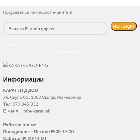
Пријавете се на нашиот е-билтен!
Е-маил адресата ќе се користи во согласност со нашата
политика
за приватност
Информации
КАРАТ ЛТД ДОО
Ул. Скупи бб , 1000 Скопје, Македонија
Тел. 070-345-332
Е-маил – info@karat.mk
Работно време
Понеделник – Петок: 09:00-17:00
Сабота: 09:00-14:00