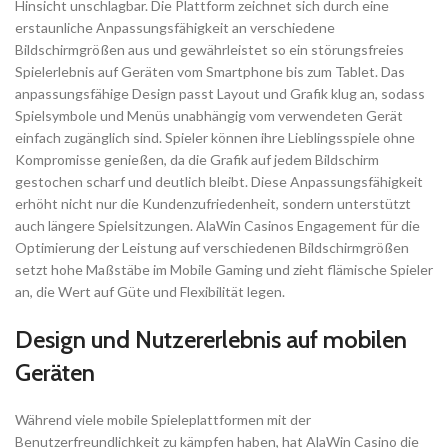
Hinsicht unschlagbar. Die Plattform zeichnet sich durch eine
erstaunliche Anpassungsfähigkeit an verschiedene
Bildschirmgrößen aus und gewährleistet so ein störungsfreies
Spielerlebnis auf Geräten vom Smartphone bis zum Tablet. Das
anpassungsfähige Design passt Layout und Grafik klug an, sodass
Spielsymbole und Menüs unabhängig vom verwendeten Gerät
einfach zugänglich sind. Spieler können ihre Lieblingsspiele ohne
Kompromisse genießen, da die Grafik auf jedem Bildschirm
gestochen scharf und deutlich bleibt. Diese Anpassungsfähigkeit
erhöht nicht nur die Kundenzufriedenheit, sondern unterstützt
auch längere Spielsitzungen. AlaWin Casinos Engagement für die
Optimierung der Leistung auf verschiedenen Bildschirmgrößen
setzt hohe Maßstäbe im Mobile Gaming und zieht flämische Spieler
an, die Wert auf Güte und Flexibilität legen.
Design und Nutzererlebnis auf mobilen
Geräten
Während viele mobile Spieleplattformen mit der
Benutzerfreundlichkeit zu kämpfen haben, hat AlaWin Casino die