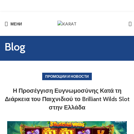
МЕНИ
Start typing to see products you are looking for.
Blog
ПРОМОЦИИ И НОВОСТИ
Η Προσέγγιση Ευγνωμοσύνης Κατά τη
Διάρκεια του Παιχνιδιού το Brilliant Wilds Slot
στην Ελλάδα