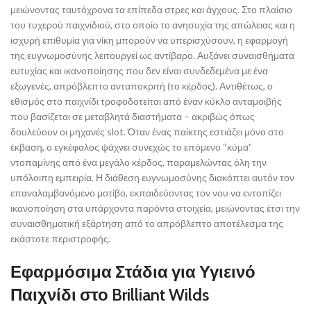
μειώνοντας ταυτόχρονα τα επίπεδα στρες και άγχους. Στο πλαίσιο
του τυχερού παιχνιδιού, στο οποίο το ανησυχία της απώλειας και η
ισχυρή επιθυμία για νίκη μπορούν να υπερισχύσουν, η εφαρμογή
της ευγνωμοσύνης λειτουργεί ως αντίβαρο. Αυξάνει συναισθήματα
ευτυχίας και ικανοποίησης που δεν είναι συνδεδεμένα με ένα
εξωγενές, απρόβλεπτο ανταποκριτή (το κέρδος). Αντιθέτως, ο
εθισμός στο παιχνίδι τροφοδοτείται από έναν κύκλο ανταμοιβής
που βασίζεται σε μεταβλητά διαστήματα – ακριβώς όπως
δουλεύουν οι μηχανές slot. Όταν ένας παίκτης εστιάζει μόνο στο
έκβαση, ο εγκέφαλος ψάχνει συνεχώς το επόμενο “κύμα”
ντοπαμίνης από ένα μεγάλο κέρδος, παραμελώντας όλη την
υπόλοιπη εμπειρία. Η διάθεση ευγνωμοσύνης διακόπτει αυτόν τον
επαναλαμβανόμενο μοτίβο, εκπαιδεύοντας τον νου να εντοπίζει
ικανοποίηση στα υπάρχοντα παρόντα στοιχεία, μειώνοντας έτσι την
συναισθηματική εξάρτηση από το απρόβλεπτο αποτέλεσμα της
εκάστοτε περιστροφής.
Εφαρμόσιμα Στάδια για Υγιεινό
Παιχνίδι στο Brilliant Wilds