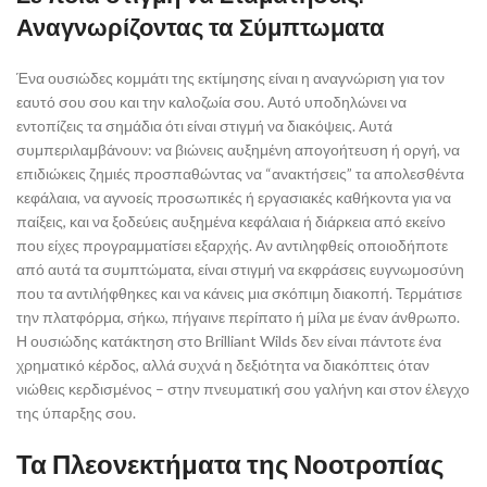
Αναγνωρίζοντας τα Σύμπτωματα
Ένα ουσιώδες κομμάτι της εκτίμησης είναι η αναγνώριση για τον
εαυτό σου σου και την καλοζωία σου. Αυτό υποδηλώνει να
εντοπίζεις τα σημάδια ότι είναι στιγμή να διακόψεις. Αυτά
συμπεριλαμβάνουν: να βιώνεις αυξημένη απογοήτευση ή οργή, να
επιδιώκεις ζημιές προσπαθώντας να “ανακτήσεις” τα απολεσθέντα
κεφάλαια, να αγνοείς προσωπικές ή εργασιακές καθήκοντα για να
παίξεις, και να ξοδεύεις αυξημένα κεφάλαια ή διάρκεια από εκείνο
που είχες προγραμματίσει εξαρχής. Αν αντιληφθείς οποιοδήποτε
από αυτά τα συμπτώματα, είναι στιγμή να εκφράσεις ευγνωμοσύνη
που τα αντιλήφθηκες και να κάνεις μια σκόπιμη διακοπή. Τερμάτισε
την πλατφόρμα, σήκω, πήγαινε περίπατο ή μίλα με έναν άνθρωπο.
Η ουσιώδης κατάκτηση στο Brilliant Wilds δεν είναι πάντοτε ένα
χρηματικό κέρδος, αλλά συχνά η δεξιότητα να διακόπτεις όταν
νιώθεις κερδισμένος – στην πνευματική σου γαλήνη και στον έλεγχο
της ύπαρξης σου.
Τα Πλεονεκτήματα της Νοοτροπίας