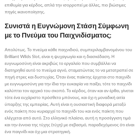
επιθυμία για κέρδος, απλά την ισορροπεί με άλλες, πιο βιώσιμες
πηγές ικανοποίησης.
Συνιστά η Ευγνώμονη Στάση Σύμφωνη
με το Πνεύμα του Παιχνιδίσματος;
Απολύτως. Το πνεύμα κάθε παιχνιδιού, συμπεριλαμβανομένου του
Brilliant Wilds Slot, είναι η ψυχαγωγία και η διασκέδαση. Η
ευγνωμοσύνη είναι ακριβώς το εργαλείο που συμβάλλει να
διατηρηθεί αυτό το πνεύμα αγνό, σταματώντας το να μετατραπεί σε
πηγή στρες και δυστυχίας. Όταν ένας παίκτης έρχεται στο παιχνίδι
με ευγνωμοσύνη για την ίδια την ευκαιρία να παίξει, τότε το παιχνίδι
καλύπτει τον αρχικό του σκοπό. Το κέρδος, όταν και αν έρθει, γίνεται
τότε ένα ευχάριστο πρόσθετο μπόνους, και όχι η μοναδική αιτία
ύπαρξης της εμπειρίας. Αυτή είναι η ουσιαστική διαφορά μεταξύ
ενός παίκτη που κυριαρχεί το παιχνίδι του και ενός παίκτη που
ελέγχεται από αυτό. Στο ελληνικό πλαίσιο, αυτή η προσέγγιση τιμά
και την έννοια της τύχης (τύχη) με σεβασμό, παραδεχόμενος ότι είναι
ένα παιγνίδι και όχι μια στρατηγική.