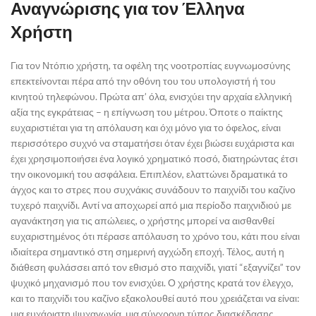
Αναγνώρισης για τον Έλληνα
Χρήστη
Για τον Ντόπιο χρήστη, τα οφέλη της νοοτροπίας ευγνωμοσύνης
επεκτείνονται πέρα από την οθόνη του του υπολογιστή ή του
κινητού τηλεφώνου. Πρώτα απ’ όλα, ενισχύει την αρχαία ελληνική
αξία της εγκράτειας – η επίγνωση του μέτρου. Όποτε ο παίκτης
ευχαριστιέται για τη απόλαυση και όχι μόνο για το όφελος, είναι
περισσότερο συχνό να σταματήσει όταν έχει βιώσει ευχάριστα και
έχει χρησιμοποιήσει ένα λογικό χρηματικό ποσό, διατηρώντας έτσι
την οικονομική του ασφάλεια. Επιπλέον, ελαττώνει δραματικά το
άγχος και το στρες που συχνάκις συνάδουν το παιχνίδι του καζίνο
τυχερό παιχνίδι. Αντί να αποχωρεί από μια περίοδο παιχνιδιού με
αγανάκτηση για τις απώλειες, ο χρήστης μπορεί να αισθανθεί
ευχαριστημένος ότι πέρασε απόλαυση το χρόνο του, κάτι που είναι
ιδιαίτερα σημαντικό στη σημερινή αγχώδη εποχή. Τέλος, αυτή η
διάθεση φυλάσσει από τον εθισμό στο παιχνίδι, γιατί “εξαγνίζει” τον
ψυχικό μηχανισμό που τον ενισχύει. Ο χρήστης κρατά τον έλεγχο,
και το παιχνίδι του καζίνο εξακολουθεί αυτό που χρειάζεται να είναι:
μια ευχάριστη ψυχαγωγία, μια σύγχρονη τύπος διασκέδασης