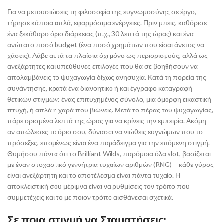
Για να μετουσιώσεις τη φιλοσοφία της ευγνωμοσύνης σε έργο,
τήρησε κάποια απλά, εφαρμόσιμα ενέργειες. Πριν μπεις, καθόρισε
ένα ξεκάθαρο όριο διάρκειας (π.χ., 30 λεπτά της ώρας) και ένα
ανώτατο ποσό budget (ένα ποσό χρημάτων που είσαι άνετος να
χάσεις). Λάβε αυτά τα πλαίσια όχι μόνο ως περιορισμούς, αλλά ως
ανεξάρτητες και υπεύθυνες επιλογές που θα σε βοηθήσουν να
απολαμβάνεις το ψυχαγωγία δίχως ανησυχία. Κατά τη πορεία της
συνάντησης, κρατά ένα διανοητικό ή και έγγραφο καταγραφή
θετικών στιγμών: ένας επιτυχημένος σύνολο, μια όμορφη εικαστική
πτυχή, ή απλά η χαρά που βιώνεις. Μετά το πέρας του ψυχαγωγίας,
πάρε ορισμένα λεπτά της ώρας για να κρίνεις την εμπειρία. Ακόμη
αν απώλεσες το όριο σου, δύνασαι να νιώθεις ευγνώμων που το
πρόσεξες, επομένως είναι ένα παράδειγμα για την επόμενη στιγμή.
Θυμήσου πάντα ότι το Brilliant Wilds, παρόμοια όλα slot, βασίζεται
με έναν στοχαστικό γεννήτρια τυχαίων αριθμών (RNG) – κάθε γύρος
είναι ανεξάρτητη και το αποτέλεσμα είναι πάντα τυχαίο. Η
αποκλειστική σου μέριμνα είναι να ρυθμίσεις τον τρόπο που
συμμετέχεις και το με ποιον τρόπο αισθάνεσαι σχετικά.
Σε ποια στιγμή να Σταματήσεις: