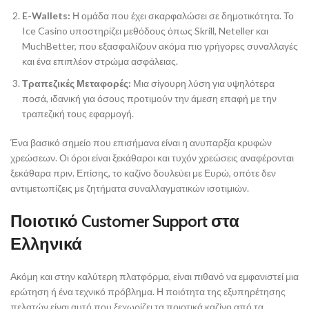
E-Wallets:
Η ομάδα που έχει σκαρφαλώσει σε δημοτικότητα. Το
Ice Casino υποστηρίζει μεθόδους όπως Skrill, Neteller και
MuchBetter, που εξασφαλίζουν ακόμα πιο γρήγορες συναλλαγές
και ένα επιπλέον στρώμα ασφάλειας.
Τραπεζικές Μεταφορές:
Μια σίγουρη λύση για υψηλότερα
ποσά, ιδανική για όσους προτιμούν την άμεση επαφή με την
τραπεζική τους εφαρμογή.
Ένα βασικό σημείο που επισήμανα είναι η ανυπαρξία κρυφών
χρεώσεων. Οι όροι είναι ξεκάθαροι και τυχόν χρεώσεις αναφέρονται
ξεκάθαρα πριν. Επίσης, το καζίνο δουλεύει με Ευρώ, οπότε δεν
αντιμετωπίζεις με ζητήματα συναλλαγματικών ισοτιμιών.
Ποιοτικό Customer Support στα
Ελληνικά
Ακόμη και στην καλύτερη πλατφόρμα, είναι πιθανό να εμφανιστεί μια
ερώτηση ή ένα τεχνικό πρόβλημα. Η ποιότητα της εξυπηρέτησης
πελατών είναι αυτό που ξεχωρίζει τα ποιοτικά καζίνο από τα