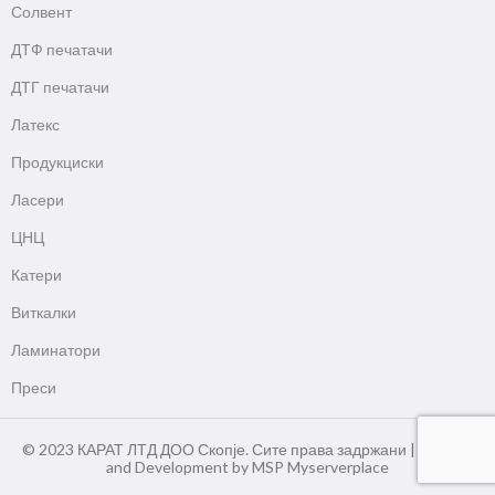
Солвент
ДТФ печатачи
ДТГ печатачи
Латекс
Продукциски
Ласери
ЦНЦ
Катери
Виткалки
Ламинатори
Преси
© 2023 КАРАТ ЛТД ДОО Скопје. Сите права задржани | Hosting
and Development by MSP Myserverplace