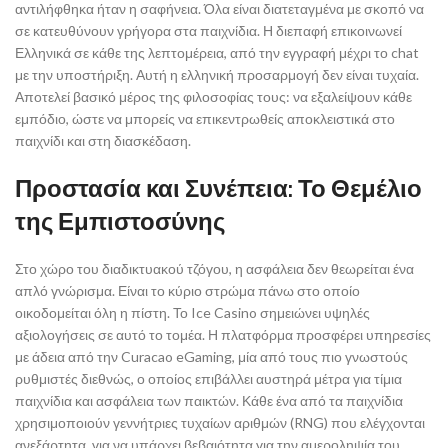
αντιλήφθηκα ήταν η σαφήνεια. Όλα είναι διατεταγμένα με σκοπό να
σε κατευθύνουν γρήγορα στα παιχνίδια. Η διεπαφή επικοινωνεί
Ελληνικά σε κάθε της λεπτομέρεια, από την εγγραφή μέχρι το chat
με την υποστήριξη. Αυτή η ελληνική προσαρμογή δεν είναι τυχαία.
Αποτελεί βασικό μέρος της φιλοσοφίας τους: να εξαλείψουν κάθε
εμπόδιο, ώστε να μπορείς να επικεντρωθείς αποκλειστικά στο
παιχνίδι και στη διασκέδαση.
Προστασία και Συνέπεια: Το Θεμέλιο
της Εμπιστοσύνης
Στο χώρο του διαδικτυακού τζόγου, η ασφάλεια δεν θεωρείται ένα
απλό γνώρισμα. Είναι το κύριο στρώμα πάνω στο οποίο
οικοδομείται όλη η πίστη. Το Ice Casino σημειώνει υψηλές
αξιολογήσεις σε αυτό το τομέα. Η πλατφόρμα προσφέρει υπηρεσίες
με άδεια από την Curacao eGaming, μία από τους πιο γνωστούς
ρυθμιστές διεθνώς, ο οποίος επιβάλλει αυστηρά μέτρα για τίμια
παιχνίδια και ασφάλεια των παικτών. Κάθε ένα από τα παιχνίδια
χρησιμοποιούν γεννήτριες τυχαίων αριθμών (RNG) που ελέγχονται
ανεξάρτητα, για να υπάρχει βεβαιότητα για την αμεροληψία του