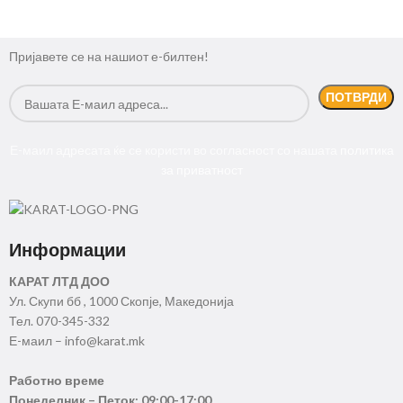
Пријавете се на нашиот е-билтен!
Е-маил адресата ќе се користи во согласност со нашата
политика
за приватност
Информации
КАРАТ ЛТД ДОО
Ул. Скупи бб , 1000 Скопје, Македонија
Тел. 070-345-332
Е-маил – info@karat.mk
Работно време
Понеделник – Петок: 09:00-17:00