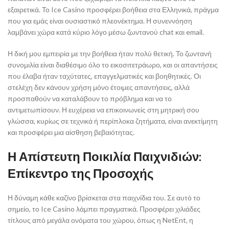
εξαιρετικά. Το Ice Casino προσφέρει βοήθεια στα Ελληνικά, πράγμα
που για εμάς είναι ουσιαστικό πλεονέκτημα. Η συνεννόηση
λαμβάνει χώρα κατά κύριο λόγο μέσω ζωντανού chat και email.
Η δική μου εμπειρία με την βοήθεια ήταν πολύ θετική. Το ζωντανή
συνομιλία είναι διαθέσιμο όλο το εικοσιτετράωρο, και οι απαντήσεις
που έλαβα ήταν ταχύτατες, επαγγελματικές και βοηθητικές. Οι
στελέχη δεν κάνουν χρήση μόνο έτοιμες απαντήσεις, αλλά
προσπαθούν να καταλάβουν το πρόβλημα και να το
αντιμετωπίσουν. Η ευχέρεια να επικοινωνείς στη μητρική σου
γλώσσα, κυρίως σε τεχνικά ή περίπλοκα ζητήματα, είναι ανεκτίμητη
και προσφέρει μια αίσθηση βεβαιότητας.
Η Απίστευτη Ποικιλία Παιχνιδιών:
Επίκεντρο της Προσοχής
Η δύναμη κάθε καζίνο βρίσκεται στα παιχνίδια του. Σε αυτό το
σημείο, το Ice Casino λάμπει πραγματικά. Προσφέρει χιλιάδες
τίτλους από μεγάλα ονόματα του χώρου, όπως η NetEnt, η