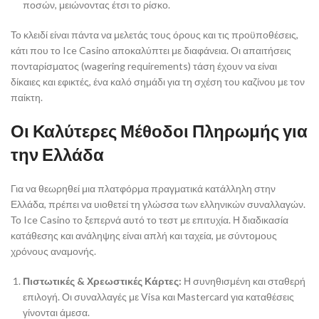
ποσών, μειώνοντας έτσι το ρίσκο.
Το κλειδί είναι πάντα να μελετάς τους όρους και τις προϋποθέσεις,
κάτι που το Ice Casino αποκαλύπτει με διαφάνεια. Οι απαιτήσεις
πονταρίσματος (wagering requirements) τάση έχουν να είναι
δίκαιες και εφικτές, ένα καλό σημάδι για τη σχέση του καζίνου με τον
παίκτη.
Οι Καλύτερες Μέθοδοι Πληρωμής για
την Ελλάδα
Για να θεωρηθεί μια πλατφόρμα πραγματικά κατάλληλη στην
Ελλάδα, πρέπει να υιοθετεί τη γλώσσα των ελληνικών συναλλαγών.
Το Ice Casino το ξεπερνά αυτό το τεστ με επιτυχία. Η διαδικασία
κατάθεσης και ανάληψης είναι απλή και ταχεία, με σύντομους
χρόνους αναμονής.
Πιστωτικές & Χρεωστικές Κάρτες:
Η συνηθισμένη και σταθερή
επιλογή. Οι συναλλαγές με Visa και Mastercard για καταθέσεις
γίνονται άμεσα.