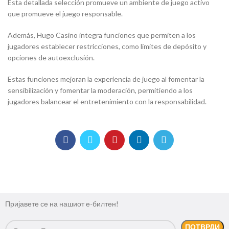
Esta detallada selección promueve un ambiente de juego activo
que promueve el juego responsable.
Además, Hugo Casino integra funciones que permiten a los
jugadores establecer restricciones, como límites de depósito y
opciones de autoexclusión.
Estas funciones mejoran la experiencia de juego al fomentar la
sensibilización y fomentar la moderación, permitiendo a los
jugadores balancear el entretenimiento con la responsabilidad.
Пријавете се на нашиот е-билтен!