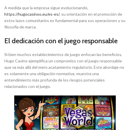
A medida que la empresa sigue evolucionando,
https://hugocasinoo.eu/es-es/
, su orientación en el promoción de
estos lazos comunitarios es fundamental para sus operaciones y su
filosofía de marca.
El dedicación con el juego responsable
Si bien muchos establecimientos de juego enfocan las beneficios,
Hugo Casino ejemplifica un compromiso con el juego responsable
que va más allá del mero acatamiento regulatorio. Este abordaje no
es solamente una obligación normativa; muestra una
entendimiento más profunda de los riesgos potenciales
relacionados con el juego.