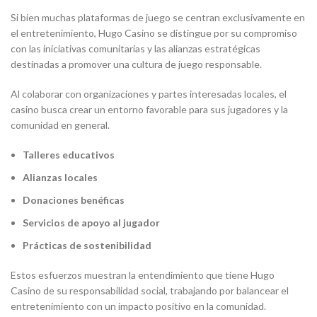
Si bien muchas plataformas de juego se centran exclusivamente en
el entretenimiento, Hugo Casino se distingue por su compromiso
con las iniciativas comunitarias y las alianzas estratégicas
destinadas a promover una cultura de juego responsable.
Al colaborar con organizaciones y partes interesadas locales, el
casino busca crear un entorno favorable para sus jugadores y la
comunidad en general.
Talleres educativos
Alianzas locales
Donaciones benéficas
Servicios de apoyo al jugador
Prácticas de sostenibilidad
Estos esfuerzos muestran la entendimiento que tiene Hugo
Casino de su responsabilidad social, trabajando por balancear el
entretenimiento con un impacto positivo en la comunidad.