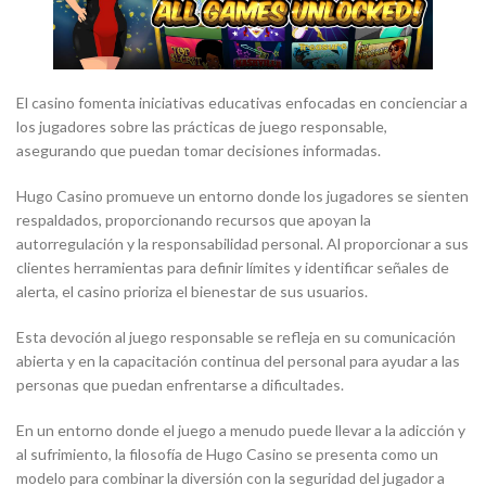
El casino fomenta iniciativas educativas enfocadas en concienciar a
los jugadores sobre las prácticas de juego responsable,
asegurando que puedan tomar decisiones informadas.
Hugo Casino promueve un entorno donde los jugadores se sienten
respaldados, proporcionando recursos que apoyan la
autorregulación y la responsabilidad personal. Al proporcionar a sus
clientes herramientas para definir límites y identificar señales de
alerta, el casino prioriza el bienestar de sus usuarios.
Esta devoción al juego responsable se refleja en su comunicación
abierta y en la capacitación continua del personal para ayudar a las
personas que puedan enfrentarse a dificultades.
En un entorno donde el juego a menudo puede llevar a la adicción y
al sufrimiento, la filosofía de Hugo Casino se presenta como un
modelo para combinar la diversión con la seguridad del jugador a