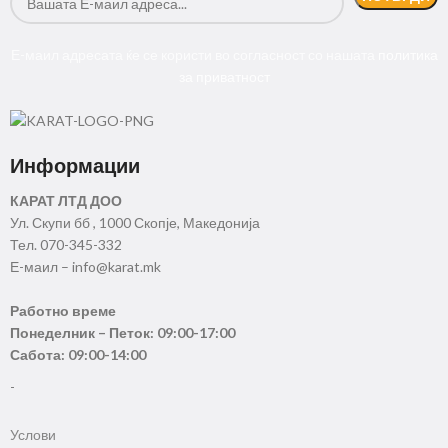
Е-маил адресата ќе се користи во согласност со нашата
политика
за приватност
Информации
КАРАТ ЛТД ДОО
Ул. Скупи бб , 1000 Скопје, Македонија
Тел. 070-345-332
Е-маил – info@karat.mk
Работно време
Понеделник – Петок: 09:00-17:00
Сабота: 09:00-14:00
-
Услови