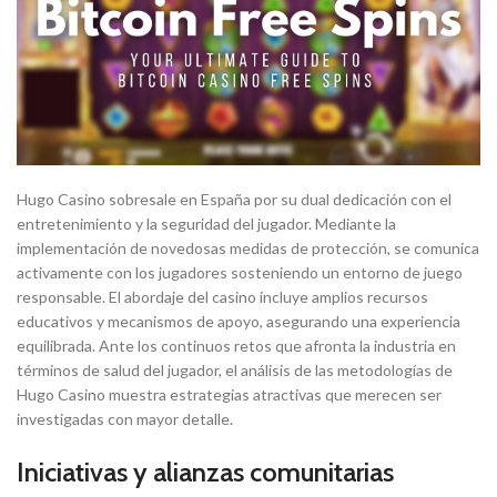
Hugo Casino sobresale en España por su dual dedicación con el
entretenimiento y la seguridad del jugador. Mediante la
implementación de novedosas medidas de protección, se comunica
activamente con los jugadores sosteniendo un entorno de juego
responsable. El abordaje del casino incluye amplios recursos
educativos y mecanismos de apoyo, asegurando una experiencia
equilibrada. Ante los continuos retos que afronta la industria en
términos de salud del jugador, el análisis de las metodologías de
Hugo Casino muestra estrategias atractivas que merecen ser
investigadas con mayor detalle.
Iniciativas y alianzas comunitarias