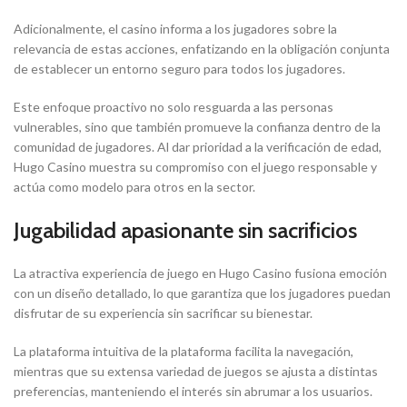
Adicionalmente, el casino informa a los jugadores sobre la
relevancia de estas acciones, enfatizando en la obligación conjunta
de establecer un entorno seguro para todos los jugadores.
Este enfoque proactivo no solo resguarda a las personas
vulnerables, sino que también promueve la confianza dentro de la
comunidad de jugadores. Al dar prioridad a la verificación de edad,
Hugo Casino muestra su compromiso con el juego responsable y
actúa como modelo para otros en la sector.
Jugabilidad apasionante sin sacrificios
La atractiva experiencia de juego en Hugo Casino fusiona emoción
con un diseño detallado, lo que garantiza que los jugadores puedan
disfrutar de su experiencia sin sacrificar su bienestar.
La plataforma intuitiva de la plataforma facilita la navegación,
mientras que su extensa variedad de juegos se ajusta a distintas
preferencias, manteniendo el interés sin abrumar a los usuarios.