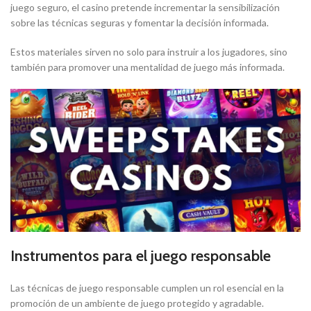
juego seguro, el casino pretende incrementar la sensibilización
sobre las técnicas seguras y fomentar la decisión informada.
Estos materiales sirven no solo para instruir a los jugadores, sino
también para promover una mentalidad de juego más informada.
Instrumentos para el juego responsable
Las técnicas de juego responsable cumplen un rol esencial en la
promoción de un ambiente de juego protegido y agradable.