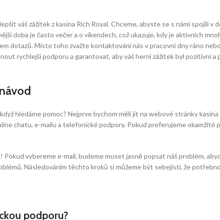
pšit váš zážitek z kasina Rich Royal. Chceme, abyste se s námi spojili v d
nější doba je často večer a o víkendech, což ukazuje, kdy je aktivních m
em dotazů. Místo toho zvažte kontaktování nás v pracovní dny ráno nebo 
 rychlejší podporu a garantovat, aby váš herní zážitek byl pozitivní a 
 návod
, když hledáme pomoc? Nejprve bychom měli jít na webové stránky kasina 
line chatu, e-mailu a telefonické podpory. Pokud preferujeme okamžité po
s! Pokud vybereme e-mail, budeme muset jasně popsat náš problém, aby
problémů. Následováním těchto kroků si můžeme být sebejistí, že potřeb
nickou podporu?