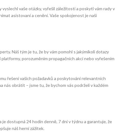
yslechl vaše otázky, vyřešil záležitosti a poskytl vám rady v
ímat asistovaní a cenění. Vaše spokojenost je naší
perty. Náš tým je tu, že by vám pomohl s jakýmikoli dotazy
aší platformy, porozuměním propagačních akcí nebo vyřešením
vému řešení vašich požadavků a poskytování relevantních
a nás obrátit – jsme tu, že bychom vás podrželi v každém
a je dostupná 24 hodin denně, 7 dní v týdnu a garantuje, že
šuje náš herní zážitek.