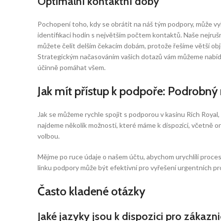
Optimální kontaktní doby
Pochopení toho, kdy se obrátit na náš tým podpory, může vyle
identifikaci hodin s největším počtem kontaktů. Naše nejruš
můžete čelit delším čekacím dobám, protože řešíme větší obj
Strategickým načasováním vašich dotazů vám můžeme nabídnout
účinně pomáhat všem.
Jak mít přístup k podpoře: Podrobný
Jak se můžeme rychle spojit s podporou v kasinu Rich Royal
najdeme několik možnosti, které máme k dispozici, včetně on
volbou.
Mějme po ruce údaje o našem účtu, abychom urychlili proce
linku podpory může být efektivní pro vyřešení urgentních 
Často kladené otázky
Jaké jazyky jsou k dispozici pro zákaz