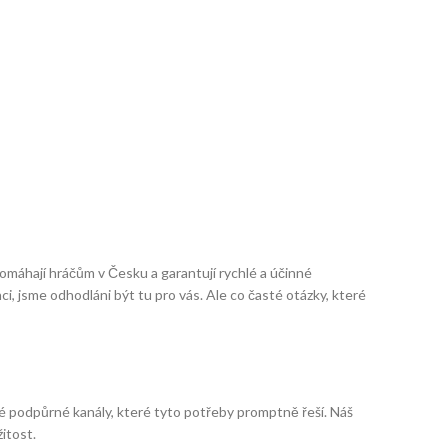
 pomáhají hráčům v Česku a garantují rychlé a účinné
, jsme odhodláni být tu pro vás. Ale co časté otázky, které
né podpůrné kanály, které tyto potřeby promptně řeší. Náš
itost.