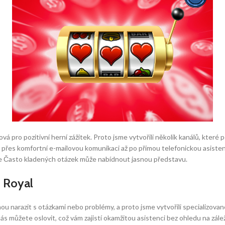
ová pro pozitivní herní zážitek. Proto jsme vytvořili několik kanálů, které
řes komfortní e-mailovou komunikaci až po přímou telefonickou asistenci
kce Často kladených otázek může nabídnout jasnou představu.
h Royal
ou narazit s otázkami nebo problémy, a proto jsme vytvořili specializova
 můžete oslovit, což vám zajistí okamžitou asistenci bez ohledu na zálež