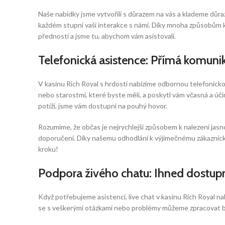
Naše nabídky jsme vytvořili s důrazem na vás a klademe důraz 
každém stupni vaší interakce s námi. Díky mnoha způsobům ko
předností a jsme tu, abychom vám asistovali.
Telefonická asistence: Přímá komuni
V kasinu Rich Royal s hrdostí nabízíme odbornou telefonickou
nebo starostmi, které byste měli, a poskytl vám včasná a úč
potíží, jsme vám dostupní na pouhý hovor.
Rozumíme, že občas je nejrychlejší způsobem k nalezení jasn
doporučení. Díky našemu odhodlání k výjimečnému zákaznickém
kroku!
Podpora živého chatu: Ihned dostu
Když potřebujeme asistenci, live chat v kasinu Rich Royal n
se s veškerými otázkami nebo problémy můžeme zpracovat bez