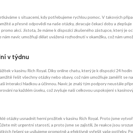
setkáváme s situacemi, kdy potřebujeme rychlou pomoc. V takových přípa
mžité a přesné odpovědi na naše otázky, zkracuje čekací doby a zlepšuje
 promo akcí. Jistota, že máme k dispozici zkušeného zástupce, který je 
akce nám navíc umožňují dělat uvážená rozhodnutí v okamžiku, což nám umo
ní v týdnu
žitek v kasinu Rich Royal. Díky online chatu, který je k dispozici 24 hod
kamžitě řešit všechny otázky nebo obavy, což nám umožňuje zaměřit se na
i interakci hladkou a účinnou. Navíc je znalý tým podpory neustále připra
orováni na každém úseku, což zvyšuje naši celkovou uspokojení s kasinov
 otázky usnadnit herní prožitek v kasinu Rich Royal. Proto jsme vytvoři
ete mít urgentní starosti, a proto jsme se zajistili, že reakce jsou srozum
tkých řešení se usilujeme promptně a efektivně vyřešit vaše potřeby. Po