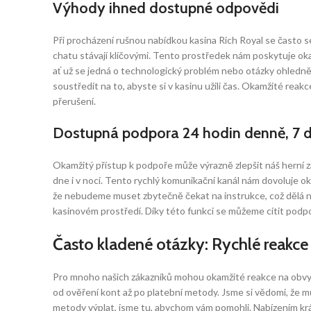
Výhody ihned dostupné odpovědi
Při procházení rušnou nabídkou kasina Rich Royal se často 
chatu stávají klíčovými. Tento prostředek nám poskytuje oka
ať už se jedná o technologický problém nebo otázky ohledně
soustředit na to, abyste si v kasinu užili čas. Okamžité re
přerušení.
Dostupná podpora 24 hodin denně, 7 d
Okamžitý přístup k podpoře může výrazně zlepšit náš herní zá
dne i v noci. Tento rychlý komunikační kanál nám dovoluje o
že nebudeme muset zbytečně čekat na instrukce, což dělá naš
kasinovém prostředí. Díky této funkci se můžeme cítit podp
Často kladené otázky: Rychlé reakce
Pro mnoho našich zákazníků mohou okamžité reakce na obvyklé
od ověření kont až po platební metody. Jsme si vědomi, že můž
metody výplat, jsme tu, abychom vám pomohli. Nabízením krá