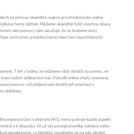
dech se přínosy okamžité reakce prostřednictvím online
 celkový herní zážitek. Můžeme okamžitě řešit všechny obavy,
ochoten vám pomoci, nám zaručuje, že se budeme moci
žňuje vychutnat si každou herní relaci bez nepotřebných
in denně, 7 dní v týdnu, se můžeme vždy obrátit na pomoc, ve
 hraní našich oblíbených her. Pohodlí online chatu znamená,
ven pomoci, což přidává naší důvěře při orientaci v
ým zážitkem.
li komplexní část s běžnými FAQ, která pokryje každý aspekt
itelné a k dispozici. Ať už vás poutají pravidla, odměny nebo
kud nenaleznete, co hledáte, neváhejte se na nás obrátit