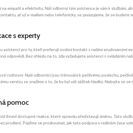
na empatii a efektivitu. Náš odborný tým asistence je vám k službám, aby v
ntaktu, ať už e-mailem nebo telefonicky, se zavazujeme, že se budete vn
kace s experty
 asistenci pro ty, kteří preferují osobní kontakt s našimi erudovanými ex
inná odpovědi. Bez ohledu na to, zda vyžadujete asistenci s ovládáním n
osti rozhovor. Naši odborníci jsou trénováni k pečlivému poslechu, pečli
u servisu se snažíme o to, že by byl váš zážitek hladký. Nebojte se se n
pná pomoc
abízí ihned dostupné reakce, které opravdu představují změnu. Tato služb
 prodlení. Pojďme se prozkoumat, jak tato podpora v reálném čase vylep