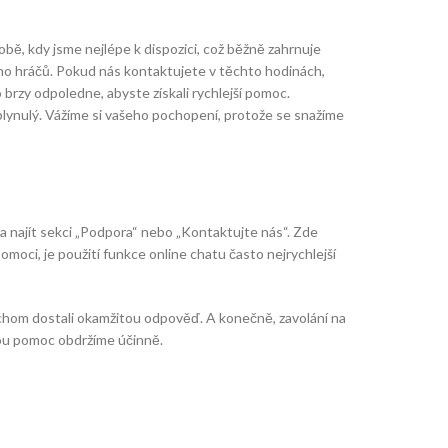
obě, kdy jsme nejlépe k dispozici, což běžně zahrnuje
noho hráčů. Pokud nás kontaktujete v těchto hodinách,
brzy odpoledne, abyste získali rychlejší pomoc.
plynulý. Vážíme si vašeho pochopení, protože se snažíme
a najít sekci „Podpora“ nebo „Kontaktujte nás“. Zde
moci, je použití funkce online chatu často nejrychlejší
chom dostali okamžitou odpověď. A konečně, zavolání na
nou pomoc obdržíme účinně.