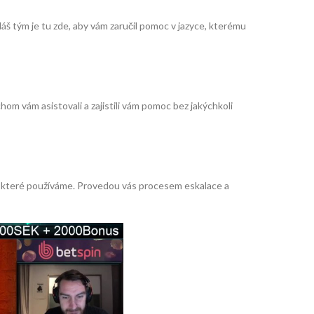
áš tým je tu zde, aby vám zaručil pomoc v jazyce, kterému
m vám asistovali a zajistili vám pomoc bez jakýchkoli
 které používáme. Provedou vás procesem eskalace a