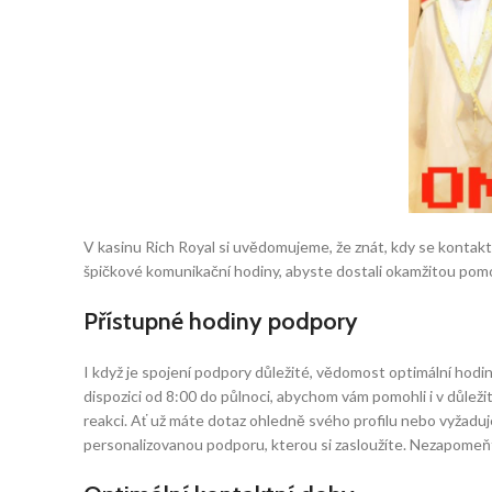
V kasinu Rich Royal si uvědomujeme, že znát, kdy se kontakt
špičkové komunikační hodiny, abyste dostali okamžitou pomo
Přístupné hodiny podpory
I když je spojení podpory důležité, vědomost optimální hodin
dispozici od 8:00 do půlnoci, abychom vám pomohli i v důle
reakci. Ať už máte dotaz ohledně svého profilu nebo vyžadu
personalizovanou podporu, kterou si zasloužíte. Nezapomeňte