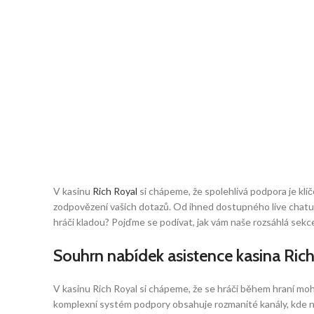
V kasinu
Rich Royal
si chápeme, že spolehlivá podpora je klíč
zodpovězení vašich dotazů. Od ihned dostupného live chatu p
hráči kladou? Pojďme se podívat, jak vám naše rozsáhlá se
Souhrn nabídek asistence kasina Ric
V kasinu Rich Royal si chápeme, že se hráči během hraní moh
komplexní systém podpory obsahuje rozmanité kanály, kde nás