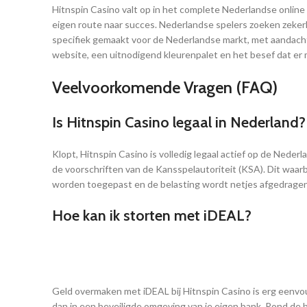
Hitnspin Casino valt op in het complete Nederlandse online
eigen route naar succes. Nederlandse spelers zoeken zekerhe
specifiek gemaakt voor de Nederlandse markt, met aandacht
website, een uitnodigend kleurenpalet en het besef dat er
Veelvoorkomende Vragen (FAQ)
Is Hitnspin Casino legaal in Nederland?
Klopt, Hitnspin Casino is volledig legaal actief op de Neder
de voorschriften van de Kansspelautoriteit (KSA). Dit waa
worden toegepast en de belasting wordt netjes afgedragen
Hoe kan ik storten met iDEAL?
Geld overmaken met iDEAL bij Hitnspin Casino is erg eenvoud
dan in een beveiligde omgeving van je eigen bank. Rond de 