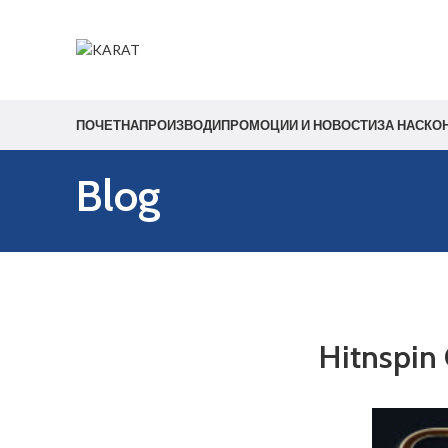
Start typing to see products you are looking for.
ПОЧЕТНА
ПРОИЗВОДИ
ПРОМОЦИИ И НОВОСТИ
ЗА НАС
КО
Blog
Hitnspin