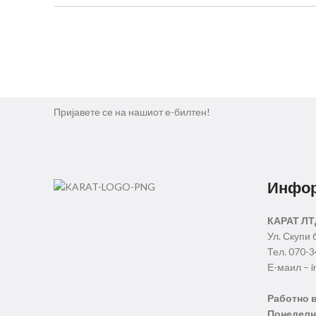
Пријавете се на нашиот е-билтен!
Инфо
КАРАТ ЛТ
Ул. Скупи 
Тел. 070-
Е-маил – i
Работно 
Понеделни