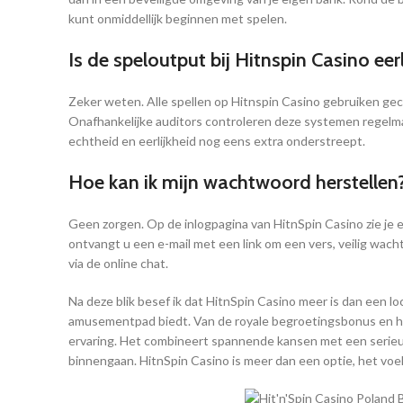
kunt onmiddellijk beginnen met spelen.
Is de speloutput bij Hitnspin Casino eerl
Zeker weten. Alle spellen op Hitnspin Casino gebruiken gece
Onafhankelijke auditors controleren deze systemen regelmatig
echtheid en eerlijkheid nog eens extra onderstreept.
Hoe kan ik mijn wachtwoord herstellen
Geen zorgen. Op de inlogpagina van HitnSpin Casino zie je e
ontvangt u een e-mail met een link om een vers, veilig wac
via de online chat.
Na deze blik besef ik dat HitnSpin Casino meer is dan een l
amusementpad biedt. Van de royale begroetingsbonus en het 
ervaring. Het combineert spannende kansen met een serieuz
binnengaan. HitnSpin Casino is meer dan een optie, het voel