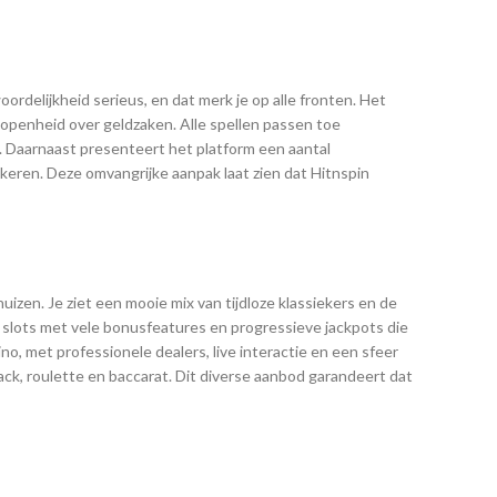
rdelijkheid serieus, en dat merk je op alle fronten. Het
n openheid over geldzaken. Alle spellen passen toe
 Daarnaast presenteert het platform een aantal
keren. Deze omvangrijke aanpak laat zien dat Hitnspin
zen. Je ziet een mooie mix van tijdloze klassiekers en de
 slots met vele bonusfeatures en progressieve jackpots die
no, met professionele dealers, live interactie en een sfeer
ck, roulette en baccarat. Dit diverse aanbod garandeert dat