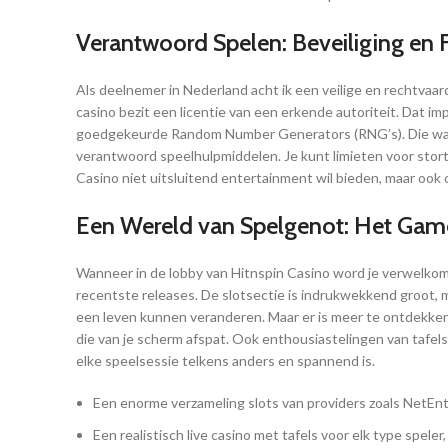
Verantwoord Spelen: Beveiliging en F
Als deelnemer in Nederland acht ik een veilige en rechtvaar
casino bezit een licentie van een erkende autoriteit. Dat i
goedgekeurde Random Number Generators (RNG’s). Die waarb
verantwoord speelhulpmiddelen. Je kunt limieten voor stort
Casino niet uitsluitend entertainment wil bieden, maar ook
Een Wereld van Spelgenot: Het Gam
Wanneer in de lobby van Hitnspin Casino word je verwelkomd
recentste releases. De slotsectie is indrukwekkend groot, 
een leven kunnen veranderen. Maar er is meer te ontdekken. H
die van je scherm afspat. Ook enthousiastelingen van tafel
elke speelsessie telkens anders en spannend is.
Een enorme verzameling slots van providers zoals NetEnt
Een realistisch live casino met tafels voor elk type spele