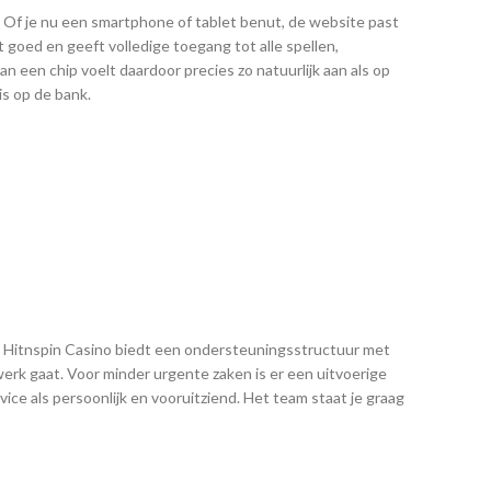
. Of je nu een smartphone of tablet benut, de website past
goed en geeft volledige toegang tot alle spellen,
n een chip voelt daardoor precies zo natuurlijk aan als op
is op de bank.
. Hitnspin Casino biedt een ondersteuningsstructuur met
erk gaat. Voor minder urgente zaken is er een uitvoerige
vice als persoonlijk en vooruitziend. Het team staat je graag