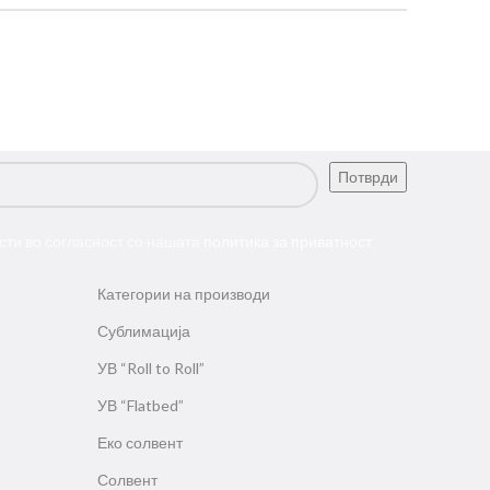
сти во согласност со нашата
политика за приватност
Категории на производи
Сублимација
УВ “Roll to Roll”
УВ “Flatbed”
Еко солвент
Солвент