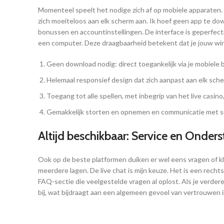
Momenteel speelt het nodige zich af op mobiele apparaten. 
zich moeiteloos aan elk scherm aan. Ik hoef geen app te do
bonussen en accountinstellingen. De interface is geperfecti
een computer. Deze draagbaarheid betekent dat je jouw winnin
Geen download nodig: direct toegankelijk via je mobiele 
Helemaal responsief design dat zich aanpast aan elk sche
Toegang tot alle spellen, met inbegrip van het live casino
Gemakkelijk storten en opnemen en communicatie met s
Altijd beschikbaar: Service en Onder
Ook op de beste platformen duiken er wel eens vragen of k
meerdere lagen. De live chat is mijn keuze. Het is een rec
FAQ-sectie die veelgestelde vragen al oplost. Als je verdere 
bij, wat bijdraagt aan een algemeen gevoel van vertrouwen i