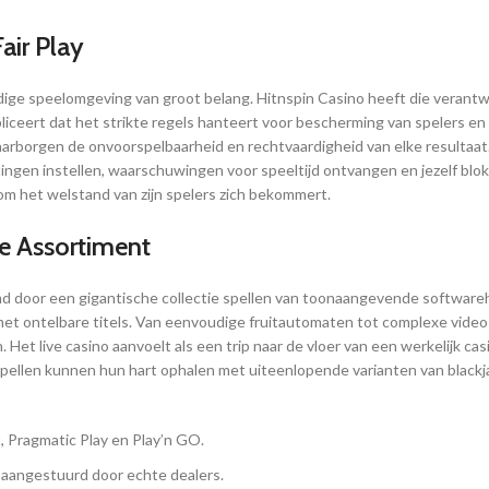
air Play
dige speelomgeving van groot belang. Hitnspin Casino heeft die verantwoo
mpliceert dat het strikte regels hanteert voor bescherming van spelers e
orgen de onvoorspelbaarheid en rechtvaardigheid van elke resultaat.
ingen instellen, waarschuwingen voor speeltijd ontvangen en jezelf blok
 om het welstand van zijn spelers zich bekommert.
e Assortiment
 door een gigantische collectie spellen van toonaangevende softwarehui
met ontelbare titels. Van eenvoudige fruitautomaten tot complexe video
et live casino aanvoelt als een trip naar de vloer van een werkelijk casi
spellen kunnen hun hart ophalen met uiteenlopende varianten van blackja
, Pragmatic Play en Play’n GO.
r, aangestuurd door echte dealers.