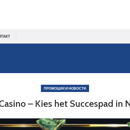
НТАКТ
ПРОМОЦИИ И НОВОСТИ
 Casino – Kies het Succespad in 