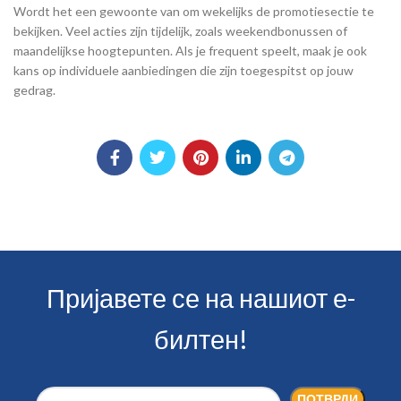
Wordt het een gewoonte van om wekelijks de promotiesectie te
bekijken. Veel acties zijn tijdelijk, zoals weekendbonussen of
maandelijkse hoogtepunten. Als je frequent speelt, maak je ook
kans op individuele aanbiedingen die zijn toegespitst op jouw
gedrag.
Пријавете се на нашиот е-
билтен!