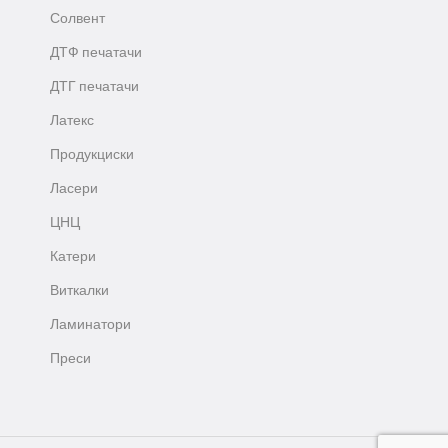
Солвент
ДТФ печатачи
ДТГ печатачи
Латекс
Продукциски
Ласери
ЦНЦ
Катери
Виткалки
Ламинатори
Преси