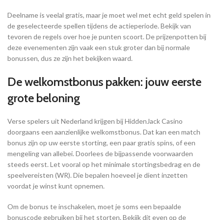
Deelname is veelal gratis, maar je moet wel met echt geld spelen in
de geselecteerde spellen tijdens de actieperiode. Bekijk van
tevoren de regels over hoe je punten scoort. De prijzenpotten bij
deze evenementen zijn vaak een stuk groter dan bij normale
bonussen, dus ze zijn het bekijken waard.
De welkomstbonus pakken: jouw eerste
grote beloning
Verse spelers uit Nederland krijgen bij HiddenJack Casino
doorgaans een aanzienlijke welkomstbonus. Dat kan een match
bonus zijn op uw eerste storting, een paar gratis spins, of een
mengeling van allebei. Doorlees de bijpassende voorwaarden
steeds eerst. Let vooral op het minimale stortingsbedrag en de
speelvereisten (WR). Die bepalen hoeveel je dient inzetten
voordat je winst kunt opnemen.
Om de bonus te inschakelen, moet je soms een bepaalde
bonuscode gebruiken bij het storten. Bekijk dit even op de