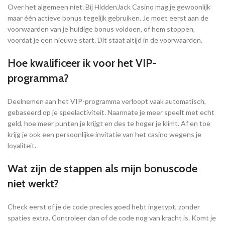
Over het algemeen niet. Bij HiddenJack Casino mag je gewoonlijk
maar één actieve bonus tegelijk gebruiken. Je moet eerst aan de
voorwaarden van je huidige bonus voldoen, of hem stoppen,
voordat je een nieuwe start. Dit staat altijd in de voorwaarden.
Hoe kwalificeer ik voor het VIP-
programma?
Deelnemen aan het VIP-programma verloopt vaak automatisch,
gebaseerd op je speelactiviteit. Naarmate je meer speelt met echt
geld, hoe meer punten je krijgt en des te hoger je klimt. Af en toe
krijg je ook een persoonlijke invitatie van het casino wegens je
loyaliteit.
Wat zijn de stappen als mijn bonuscode
niet werkt?
Check eerst of je de code precies goed hebt ingetypt, zonder
spaties extra. Controleer dan of de code nog van kracht is. Komt je