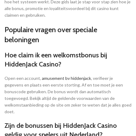
hoe het systeem werkt. Deze gids laat je stap voor stap zien hoe je
alle bonus, promotie en loyaliteitsvoordeel bij dit casino kunt
claimen en gebruiken.
Populaire vragen over speciale
beloningen
Hoe claim ik een welkomstbonus bij
HiddenJack Casino?
Open een account,
amusement bv hiddenjack
, verifieer je
gegevens en plaats een eerste storting. Af en toe moet je een
bonuscode gebruiken. De bonus wordt dan automatisch
toegevoegd. Bekijk altijd de geldende voorwaarden van de
welkomstaanbieding op de site om zeker te weten dat je alles goed
doet.
Zijn de bonussen bij HiddenJack Casino
geldig voor spelers uit Nederland?