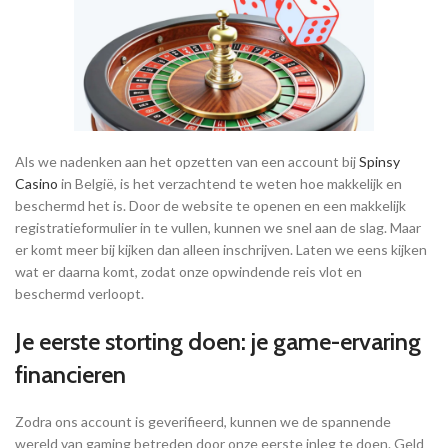
Als we nadenken aan het opzetten van een account bij
Spinsy
Casino
in België, is het verzachtend te weten hoe makkelijk en
beschermd het is. Door de website te openen en een makkelijk
registratieformulier in te vullen, kunnen we snel aan de slag. Maar
er komt meer bij kijken dan alleen inschrijven. Laten we eens kijken
wat er daarna komt, zodat onze opwindende reis vlot en
beschermd verloopt.
Je eerste storting doen: je game-ervaring
financieren
Zodra ons account is geverifieerd, kunnen we de spannende
wereld van gaming betreden door onze eerste inleg te doen. Geld