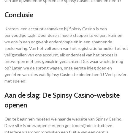
van alle opwindende spellen die Spinsy Casino te bieden heeft!
Conclusie
Kortom, een account aanmaken bij Spinsy Casino is een
eenvoudige taak! Door deze simpele stappen te volgen, kunnen
we ons in een oogwenk onderdompelen in een spannende
spelervaring. Van het voltooien van het registratieformulier tot het
veiligstellen van ons account, elk onderdeel van het proces is
ontworpen met ons gemak in gedachten. Dus waar wacht je nog
op? Laten we de sprong wagen, onze eerste inleg doen en
genieten van alles wat Spinsy Casino te bieden heeft! Veel plezier
met spelen!
Aan de slag: De Spinsy Casino-website
openen
Om te beginnen moeten we naar de website van Spinsy Casino.
Deze site is ontworpen met een gestroomlijnde, intuïtieve
interface waardoor rondkijken een fluitje van een cent is.