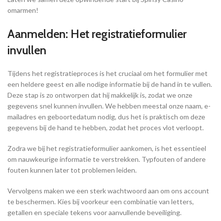
omarmen!
Aanmelden: Het registratieformulier
invullen
Tijdens het registratieproces is het cruciaal om het formulier met
een heldere geest en alle nodige informatie bij de hand in te vullen.
Deze stap is zo ontworpen dat hij makkelijk is, zodat we onze
gegevens snel kunnen invullen. We hebben meestal onze naam, e-
mailadres en geboortedatum nodig, dus het is praktisch om deze
gegevens bij de hand te hebben, zodat het proces vlot verloopt.
Zodra we bij het registratieformulier aankomen, is het essentieel
om nauwkeurige informatie te verstrekken. Typfouten of andere
fouten kunnen later tot problemen leiden.
Vervolgens maken we een sterk wachtwoord aan om ons account
te beschermen. Kies bij voorkeur een combinatie van letters,
getallen en speciale tekens voor aanvullende beveiliging.