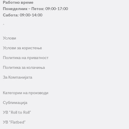
Работно време
Понеделник – Петок: 09:00-17:00
Сабота: 09:00-14:00
-
Услови
Услови за користење
Политика на приватност
Политика за колачиња
За Компанијата
Категории на производи
Сублимација
УВ “Roll to Roll”
УВ “Flatbed”