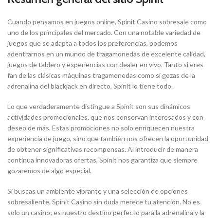
Cuando pensamos en juegos online, Spinit Casino sobresale como
uno de los principales del mercado. Con una notable variedad de
juegos que se adapta a todos los preferencias, podemos
adentrarnos en un mundo de tragamonedas de excelente calidad,
juegos de tablero y experiencias con dealer en vivo. Tanto si eres
fan de las clásicas máquinas tragamonedas como si gozas de la
adrenalina del blackjack en directo, Spinit lo tiene todo.
Lo que verdaderamente distingue a Spinit son sus dinámicos
actividades promocionales, que nos conservan interesados y con
deseo de más. Estas promociones no solo enriquecen nuestra
experiencia de juego, sino que también nos ofrecen la oportunidad
de obtener significativas recompensas. Al introducir de manera
continua innovadoras ofertas, Spinit nos garantiza que siempre
gozaremos de algo especial.
Si buscas un ambiente vibrante y una selección de opciones
sobresaliente, Spinit Casino sin duda merece tu atención. No es
solo un casino; es nuestro destino perfecto para la adrenalina y la