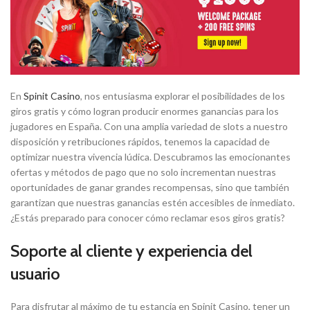
En
Spinit Casino
, nos entusiasma explorar el posibilidades de los
giros gratis y cómo logran producir enormes ganancias para los
jugadores en España. Con una amplia variedad de slots a nuestro
disposición y retribuciones rápidos, tenemos la capacidad de
optimizar nuestra vivencia lúdica. Descubramos las emocionantes
ofertas y métodos de pago que no solo incrementan nuestras
oportunidades de ganar grandes recompensas, sino que también
garantizan que nuestras ganancias estén accesibles de inmediato.
¿Estás preparado para conocer cómo reclamar esos giros gratis?
Soporte al cliente y experiencia del
usuario
Para disfrutar al máximo de tu estancia en Spinit Casino, tener un