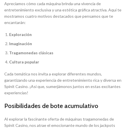
Apreciamos cómo cada máquina brinda una vivencia de
entretenimiento exclusiva y una estética gráfica atractiva. Aquí te
mostramos cuatro motivos destacados que pensamos que te
encantarán:
Exploración
Imaginación
Tragamonedas clásicas
Cultura popular
Cada temática nos invita a explorar diferentes mundos,
garantizando una experiencia de entretenimiento rica y diversa en
Spinit Casino. ¡Así que, sumerjámonos juntos en estas excitantes
experiencias!
Posibilidades de bote acumulativo
Al explorar la fascinante oferta de máquinas tragamonedas de
Spinit Casino, nos atrae el emocionante mundo de los jackpots