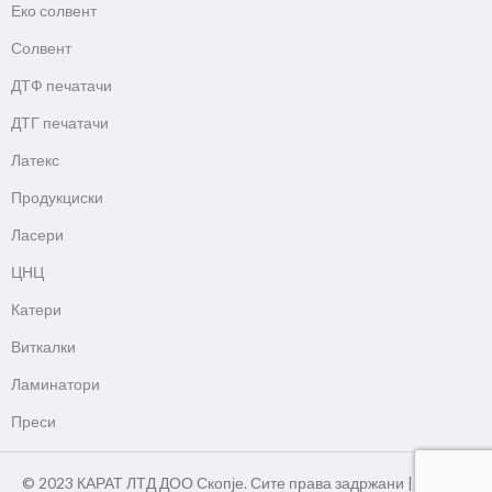
Еко солвент
Солвент
ДТФ печатачи
ДТГ печатачи
Латекс
Продукциски
Ласери
ЦНЦ
Катери
Виткалки
Ламинатори
Преси
© 2023 КАРАТ ЛТД ДОО Скопје. Сите права задржани | Hosting