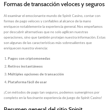
Formas de transacción veloces y seguros
Al examinar el emocionante mundo de Spinit Casino, contar con
formas de pago veloces y confiables al alcance de la mano
enriquece notablemente la experiencia general. Nos empeñamos
por descubrir alternativas que no solo agilicen nuestras
operaciones, sino que también protejan nuestra información. Estas
son algunas de las características más sobresalientes que
enriquecen nuestra vivencia:
Pagos con criptomonedas
Retiros instantáneos
Múltiples opciones de transacción
Plataforma fácil de usar
¡Con métodos de pago tan seguros, podemos sumergirnos por
completo en la fascinante experiencia de juego de Spinit Casino!
Resumen general del sitio Spinit