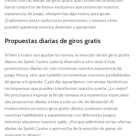
Desde ofertas diarias de giros gratis que conservan la emoción
hasta conjuntos de bonos exclusivos que potencian nuestra
experiencia de juego, siempre hay algo nuevo para gozar.
¡Exploremos estas seductoras promociones y veamos cómo
pueden aumentar nuestra diversión y ganancias!
Propuestas diarias de giros gratis
Si bien a todos nos gustan los bonos, la emoción de los giros gratis
diarios en Spinit Casino sube la diversión a otro nivel. Estas
promociones diarias no solo conservan nuestra experiencia de
juego fresca, sino que también incrementan nuestras posibilidades
de ganar a lo grande. Cada día, aguardamos con ansias fantásticas
recompensas que pueden transformar nuestra suerte. ¿Lo mejor?
No precisamos esperar al fin de semana ni a momentos especiales:
¡las propuestas diarias están a solo un clic de distancia! Al
involucrarnos en estos giros gratis diarios, podemos mejorar
nuestras habilidades y experimentar con diferentes juegos,
mientras elevamos nuestro saldo. ¡Así que adéntrate en las ofertas
diarias de Spinit Casino y aprovecha de la emoción de ganar sin
arriesgar tu dinero!