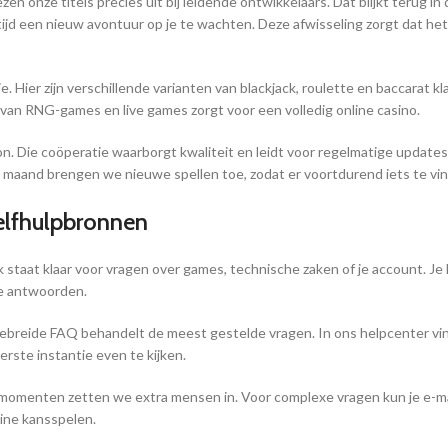
en onze titels precies uit bij leidende ontwikkelaars. Dat blijkt terug 
ltijd een nieuw avontuur op je te wachten. Deze afwisseling zorgt dat he
. Hier zijn verschillende varianten van blackjack, roulette en baccarat k
 van RNG-games en live games zorgt voor een volledig online casino.
on. Die coöperatie waarborgt kwaliteit en leidt voor regelmatige update
ke maand brengen we nieuwe spellen toe, zodat er voortdurend iets te vin
elfhulpbronnen
taat klaar voor vragen over games, technische zaken of je account. Je 
ke antwoorden.
ebreide FAQ behandelt de meest gestelde vragen. In ons helpcenter vind
rste instantie even te kijken.
he momenten zetten we extra mensen in. Voor complexe vragen kun je e-ma
line kansspelen.