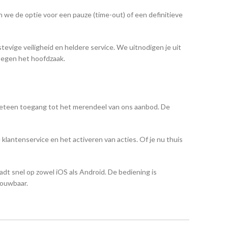
en we de optie voor een pauze (time-out) of een definitieve
vige veiligheid en heldere service. We uitnodigen je uit
oegen het hoofdzaak.
 meteen toegang tot het merendeel van ons aanbod. De
klantenservice en het activeren van acties. Of je nu thuis
adt snel op zowel iOS als Android. De bediening is
rouwbaar.