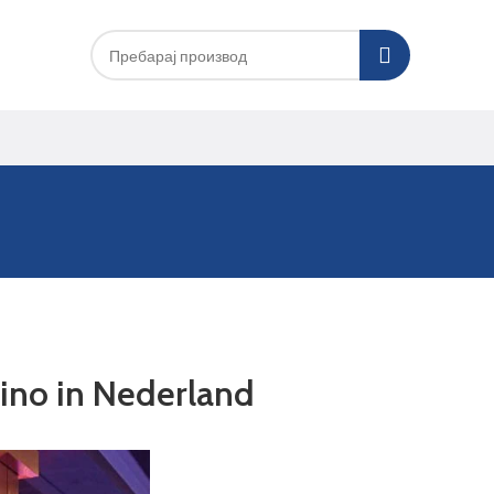
sino in Nederland