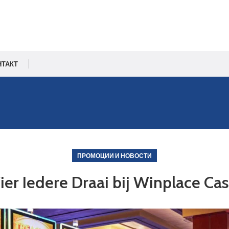
НТАКТ
ПРОМОЦИИ И НОВОСТИ
ier Iedere Draai bij Winplace Ca