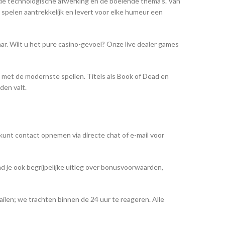
in de technologische afwerking en de boeiende thema’s. Van
t spelen aantrekkelijk en levert voor elke humeur een
laar. Wilt u het pure casino-gevoel? Onze live dealer games
s met de modernste spellen. Titels als Book of Dead en
den valt.
kunt contact opnemen via directe chat of e-mail voor
 je ook begrijpelijke uitleg over bonusvoorwaarden,
ilen; we trachten binnen de 24 uur te reageren. Alle