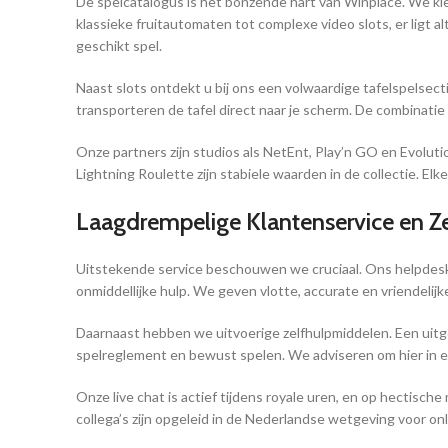
De spelcatalogus is het bonzende hart van Winplace. We kiez
klassieke fruitautomaten tot complexe video slots, er ligt a
geschikt spel.
Naast slots ontdekt u bij ons een volwaardige tafelspelsectie
transporteren de tafel direct naar je scherm. De combinatie
Onze partners zijn studios als NetEnt, Play’n GO en Evoluti
Lightning Roulette zijn stabiele waarden in de collectie. El
Laagdrempelige Klantenservice en Z
Uitstekende service beschouwen we cruciaal. Ons helpdesk s
onmiddellijke hulp. We geven vlotte, accurate en vriendelij
Daarnaast hebben we uitvoerige zelfhulpmiddelen. Een uitg
spelreglement en bewust spelen. We adviseren om hier in ee
Onze live chat is actief tijdens royale uren, en op hectisc
collega’s zijn opgeleid in de Nederlandse wetgeving voor on