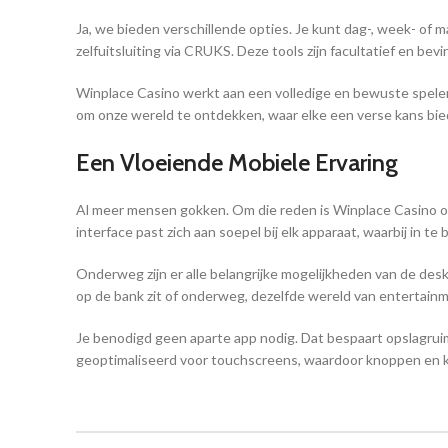
Ja, we bieden verschillende opties. Je kunt dag-, week- of m
zelfuitsluiting via CRUKS. Deze tools zijn facultatief en bev
Winplace Casino werkt aan een volledige en bewuste spelerv
om onze wereld te ontdekken, waar elke een verse kans bied
Een Vloeiende Mobiele Ervaring
Al meer mensen gokken. Om die reden is Winplace Casino op
interface past zich aan soepel bij elk apparaat, waarbij in te 
Onderweg zijn er alle belangrijke mogelijkheden van de desk
op de bank zit of onderweg, dezelfde wereld van entertainme
Je benodigd geen aparte app nodig. Dat bespaart opslagruimt
geoptimaliseerd voor touchscreens, waardoor knoppen en k