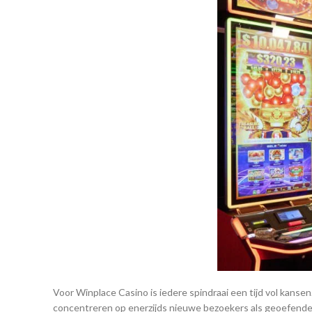
Voor Winplace Casino is iedere spindraai een tijd vol kansen
concentreren op enerzijds nieuwe bezoekers als geoefende 