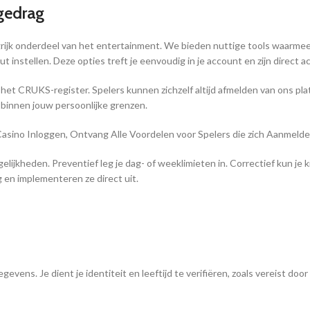
lgedrag
rijk onderdeel van het entertainment. We bieden nuttige tools waarmee
t instellen. Deze opties treft je eenvoudig in je account en zijn direct ac
t CRUKS-register. Spelers kunnen zichzelf altijd afmelden van ons pla
, binnen jouw persoonlijke grenzen.
gelijkheden. Preventief leg je dag- of weeklimieten in. Correctief kun je 
g en implementeren ze direct uit.
egevens. Je dient je identiteit en leeftijd te verifiëren, zoals vereist doo