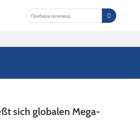
eßt sich globalen Mega-