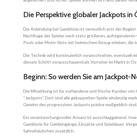
Die Perspektive globaler Jackpots in 
Die Anbindung bei Gambloria ist vermutlich erst der Begin
Nachfrage der Spieler nach stets größeren, aufregenderen 
Pools oder Motiv-Slots mit heimischem Bezug erleben, die t
Die Technik wird kontinuierlich voranschreiten, eventuell m
diesem Schritt vorausschauend als Vorreiter im Markt in Ös
Beginn: So werden Sie am Jackpot-N
Die Mitwirkung ist für vorhandene und frische Kunden von 
“Jackpots”. Dort sind alle gekoppelten Spiele eindeutig ma
Gewinn des progressiven Jackpots präzise maßgeblich sind
Ein verantwortungsvoller Ansatz ist ausschlaggebend. Inve
Gambloria für Geldeingänge, Einsätze und Spieldauer. Verges
Sahnehäubchen zusätzlich.