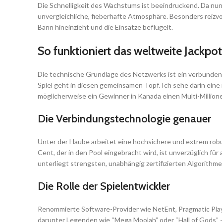
Die Schnelligkeit des Wachstums ist beeindruckend. Da nun 
unvergleichliche, fieberhafte Atmosphäre. Besonders reizvoll
Bann hineinzieht und die Einsätze beflügelt.
So funktioniert das weltweite Jackp
Die technische Grundlage des Netzwerks ist ein verbundener 
Spiel geht in diesen gemeinsamen Topf. Ich sehe darin eine 
möglicherweise ein Gewinner in Kanada einen Multi-Millio
Die Verbindungstechnologie genauer
Unter der Haube arbeitet eine hochsichere und extrem robu
Cent, der in den Pool eingebracht wird, ist unverzüglich für
unterliegt strengsten, unabhängig zertifizierten Algorithm
Die Rolle der Spielentwickler
Renommierte Software-Provider wie NetEnt, Pragmatic Play 
darunter Legenden wie “Mega Moolah” oder “Hall of Gods” –