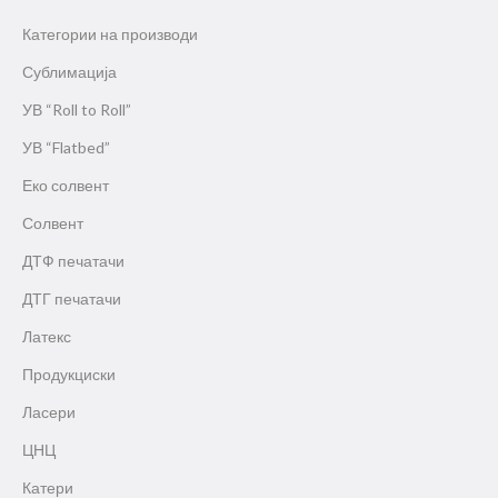
Категории на производи
Сублимација
УВ “Roll to Roll”
УВ “Flatbed”
Еко солвент
Солвент
ДТФ печатачи
ДТГ печатачи
Латекс
Продукциски
Ласери
ЦНЦ
Катери