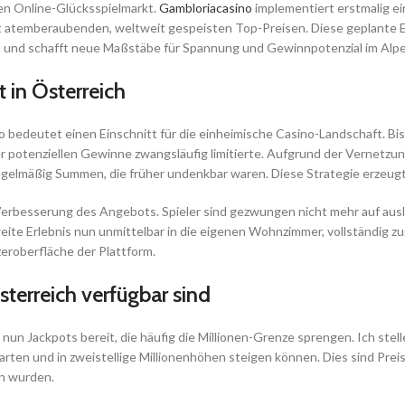
hen Online-Glücksspielmarkt.
Gambloriacasino
implementiert erstmalig e
it atemberaubenden, weltweit gespeisten Top-Preisen. Diese geplante Er
en und schafft neue Maßstäbe für Spannung und Gewinnpotenzial im Alp
 in Österreich
 bedeutet einen Einschnitt für die einheimische Casino-Landschaft. Bis
er potenziellen Gewinne zwangsläufig limitierte. Aufgrund der Vernetzu
 regelmäßig Summen, die früher undenkbar waren. Diese Strategie erzeu
e Verbesserung des Angebots. Spieler sind gezwungen nicht mehr auf aus
eite Erlebnis nun unmittelbar in die eigenen Wohnzimmer, vollständig 
zeroberfläche der Plattform.
sterreich verfügbar sind
n Jackpots bereit, die häufig die Millionen-Grenze sprengen. Ich stelle
arten und in zweistellige Millionenhöhen steigen können. Dies sind Preis
en wurden.