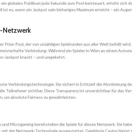
ein globales Publikum jede Sekunde zum Pool beisteuert, erhöht sich de
 ist es, wenn ein Jackpot sein bisheriges Maximum erreicht – ein Augenbl
ot-Netzwerk
Prize-Pool, der von unzähligen Spielrunden aus aller Welt befüllt wird. 
meisterhafte Verbindung: Während ein Spieler in Wien an einem Automaten
nen-Jackpot knackt – und umgekehrt.
ste Verbindungstechnologie. Sie sichert in Echtzeit die Abstimmung de
 alle Teilnehmer sichtbar. Diese Transparenz ist unverzichtbar für das V
en, um absolute Fairness zu gewährleisten.
und Microgaming bereitstellen die Spiele für dieses Netzwerk. Sie habe
 mit der Netzwerk-Technologie ausgestattet. Gambloria Casino bietet s