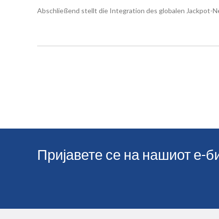
Abschließend stellt die Integration des globalen Jackpot
Пријавете се на нашиот е-б