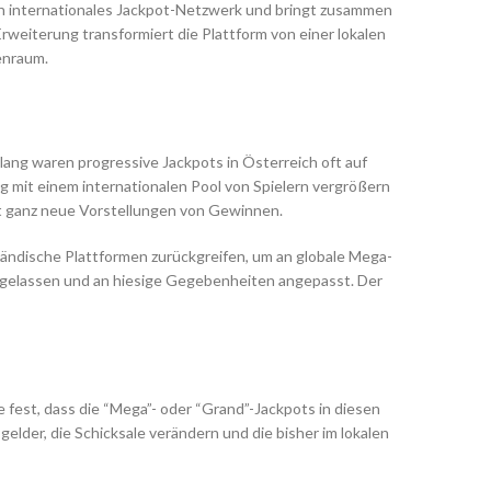
in internationales Jackpot-Netzwerk und bringt zusammen
weiterung transformiert die Plattform von einer lokalen
enraum.
lang waren progressive Jackpots in Österreich oft auf
ng mit einem internationalen Pool von Spielern vergrößern
gt ganz neue Vorstellungen von Gewinnen.
ländische Plattformen zurückgreifen, um an globale Mega-
zugelassen und an hiesige Gegebenheiten angepasst. Der
 fest, dass die “Mega”- oder “Grand”-Jackpots in diesen
gelder, die Schicksale verändern und die bisher im lokalen