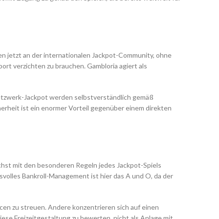
ren jetzt an der internationalen Jackpot-Community, ohne
t verzichten zu brauchen. Gambloria agiert als
 Netzwerk-Jackpot werden selbstverständlich gemäß
herheit ist ein enormer Vorteil gegenüber einem direkten
chst mit den besonderen Regeln jedes Jackpot-Spiels
volles Bankroll-Management ist hier das A und O, da der
ncen zu streuen. Andere konzentrieren sich auf einen
iese Freizeitgestaltung zu bewerten, nicht als Anlage mit