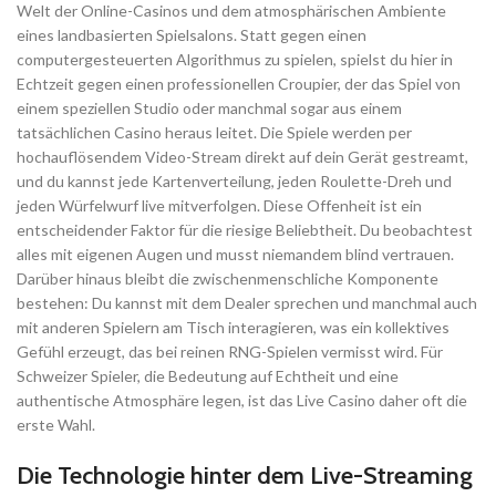
Welt der Online-Casinos und dem atmosphärischen Ambiente
eines landbasierten Spielsalons. Statt gegen einen
computergesteuerten Algorithmus zu spielen, spielst du hier in
Echtzeit gegen einen professionellen Croupier, der das Spiel von
einem speziellen Studio oder manchmal sogar aus einem
tatsächlichen Casino heraus leitet. Die Spiele werden per
hochauflösendem Video-Stream direkt auf dein Gerät gestreamt,
und du kannst jede Kartenverteilung, jeden Roulette-Dreh und
jeden Würfelwurf live mitverfolgen. Diese Offenheit ist ein
entscheidender Faktor für die riesige Beliebtheit. Du beobachtest
alles mit eigenen Augen und musst niemandem blind vertrauen.
Darüber hinaus bleibt die zwischenmenschliche Komponente
bestehen: Du kannst mit dem Dealer sprechen und manchmal auch
mit anderen Spielern am Tisch interagieren, was ein kollektives
Gefühl erzeugt, das bei reinen RNG-Spielen vermisst wird. Für
Schweizer Spieler, die Bedeutung auf Echtheit und eine
authentische Atmosphäre legen, ist das Live Casino daher oft die
erste Wahl.
Die Technologie hinter dem Live-Streaming