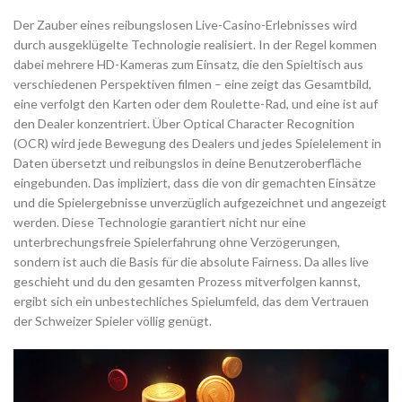
Der Zauber eines reibungslosen Live-Casino-Erlebnisses wird
durch ausgeklügelte Technologie realisiert. In der Regel kommen
dabei mehrere HD-Kameras zum Einsatz, die den Spieltisch aus
verschiedenen Perspektiven filmen – eine zeigt das Gesamtbild,
eine verfolgt den Karten oder dem Roulette-Rad, und eine ist auf
den Dealer konzentriert. Über Optical Character Recognition
(OCR) wird jede Bewegung des Dealers und jedes Spielelement in
Daten übersetzt und reibungslos in deine Benutzeroberfläche
eingebunden. Das impliziert, dass die von dir gemachten Einsätze
und die Spielergebnisse unverzüglich aufgezeichnet und angezeigt
werden. Diese Technologie garantiert nicht nur eine
unterbrechungsfreie Spielerfahrung ohne Verzögerungen,
sondern ist auch die Basis für die absolute Fairness. Da alles live
geschieht und du den gesamten Prozess mitverfolgen kannst,
ergibt sich ein unbestechliches Spielumfeld, das dem Vertrauen
der Schweizer Spieler völlig genügt.