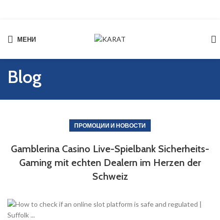
МЕНИ
Start typing to see products you are looking for.
Blog
ПРОМОЦИИ И НОВОСТИ
Gamblerina Casino Live-Spielbank Sicherheits-
Gaming mit echten Dealern im Herzen der
Schweiz