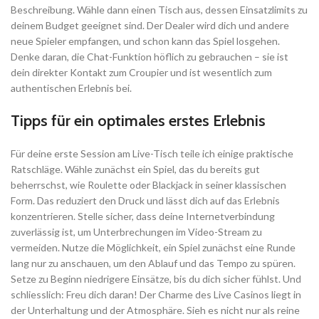
Beschreibung. Wähle dann einen Tisch aus, dessen Einsatzlimits zu
deinem Budget geeignet sind. Der Dealer wird dich und andere
neue Spieler empfangen, und schon kann das Spiel losgehen.
Denke daran, die Chat-Funktion höflich zu gebrauchen – sie ist
dein direkter Kontakt zum Croupier und ist wesentlich zum
authentischen Erlebnis bei.
Tipps für ein optimales erstes Erlebnis
Für deine erste Session am Live-Tisch teile ich einige praktische
Ratschläge. Wähle zunächst ein Spiel, das du bereits gut
beherrschst, wie Roulette oder Blackjack in seiner klassischen
Form. Das reduziert den Druck und lässt dich auf das Erlebnis
konzentrieren. Stelle sicher, dass deine Internetverbindung
zuverlässig ist, um Unterbrechungen im Video-Stream zu
vermeiden. Nutze die Möglichkeit, ein Spiel zunächst eine Runde
lang nur zu anschauen, um den Ablauf und das Tempo zu spüren.
Setze zu Beginn niedrigere Einsätze, bis du dich sicher fühlst. Und
schliesslich: Freu dich daran! Der Charme des Live Casinos liegt in
der Unterhaltung und der Atmosphäre. Sieh es nicht nur als reine