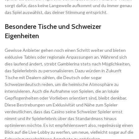
sorgt dafür, dass keine Langeweile aufkommt und du immer genau
das Spiel auswählst, das deiner Stimmung entspricht.
Besondere Tische und Schweizer
Eigenheiten
Gewisse Anbieter gehen noch einen Schritt weiter und bieten
exklusive Tables oder regionale Anpassungen an. Während sich
dies laufend ändert, strebt Gamblerina stets nach Möglichkeiten,
das Spielerlebnis zu personalisieren. Dazu würden in Zukunft
Tische mit Dealern zählen, die Deutsch oder sogar
Schweizerdeutsch reden, um die heimische Atmosphäre zu
intensivieren. Auch die Aufnahme von Spielen, die an lokale
Gepflogenheiten oder Vorlieben orientiert sind, bleibt denkbar.
Diese Bestrebungen um Exklusivität und Nähe zum Spieler
verdeutlichen, dass das Casino seine Schweizer Spieler ernst
nimmt und ihr Spielerlebnis über das Standardmass hinaus
optimieren möchte. Es ist empfehlenswert also, regelmässig einen
Blick auf die Live-Lobby zu werfen, um neue, vielleicht sogar auf die
Schweiz zugeschnittene Angebote zu entdecken.