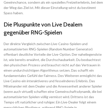
Gewinnchance, sondern als ein spezielles Freizeiterlebnis, bei dem
der Weg das Ziel ist. Mit dieser Einstellung wirst du bestimmt
Spass haben.
Die Pluspunkte von Live Dealern
gegenüber RNG-Spielen
Der direkte Vergleich zwischen Live-Casino-Spielen und
automatisierten RNG-Spielen (Random Number Generator)
offenbart deutliche Vorteile der Live-Option. Der naheliegendste
ist, wie bereits erwähnt, die Durchschaubarkeit. Du beobachtest
den physischen Prozess und brauchst nicht auf das Vertrauen in
einen undurchsichtigen Algorithmus setzen. Das schafft ein
fundamentales Gefühl der Fairness. Des Weiteren ermöglicht das
Live Casino ein interaktiveres und fesselnderes Erlebnis. Das
Miteinander mit dem Dealer und die Anwesenheit anderer Spieler
(wenn auch virtuell) schaffen eine Gemeinschaftsdynamik, die bei
automatisierten Spielen völlig vermisst wird. Drittens ist das
Tempo oft natürlicher und ruhiger. Ein Live-Dealer folgt einem
menschlichen Rhythmus, während RNG-Spiele in