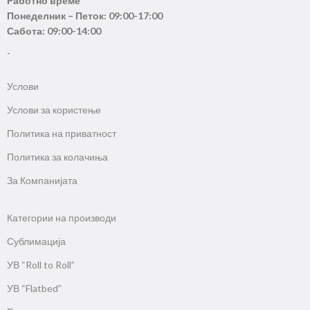
Работно време
Понеделник – Петок: 09:00-17:00
Сабота: 09:00-14:00
-
Услови
Услови за користење
Политика на приватност
Политика за колачиња
За Компанијата
Категории на производи
Сублимација
УВ “Roll to Roll”
УВ “Flatbed”