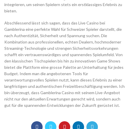
integrieren, um seinen Spielern stets ein erstklassiges Erlebnis zu
bieten.
Abschliessend lässt sich sagen, dass das Live Casino bei
Gamblerina eine perfekte Wahl für Schweizer Spieler darstellt, die
nach Authentizität, Sicherheit und Spannung suchen. Die
Kombination aus professionellen, echten Dealern, hochmoderner
Streaming-Technologie und strengen Sicherheitsvorkehrungen
schafft ein vertrauenswürdiges und spannendes Spielumfeld. Von
den klassischen Tischspielen bis hin zu innovativen Game Shows
bietet die Plattform eine grosse Palette an Unterhaltung für jedes
Budget. Indem man die angebotenen Tools für
verantwortungsvolles Spielen nutzt, kann dieses Erlebnis zu einer
langfristigen und authentischen Freizeitbeschäftigung werden. Ich
bin überzeugt, dass Gamblerina Casino mit seinem Live-Angebot
nicht nur den aktuellen Erwartungen gerecht wird, sondern auch
gut für die spannenden Entwicklungen der Zukunft gerüstet ist.