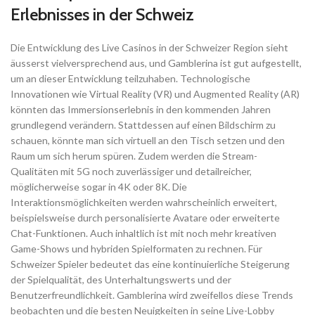
Erlebnisses in der Schweiz
Die Entwicklung des Live Casinos in der Schweizer Region sieht
äusserst vielversprechend aus, und Gamblerina ist gut aufgestellt,
um an dieser Entwicklung teilzuhaben. Technologische
Innovationen wie Virtual Reality (VR) und Augmented Reality (AR)
könnten das Immersionserlebnis in den kommenden Jahren
grundlegend verändern. Stattdessen auf einen Bildschirm zu
schauen, könnte man sich virtuell an den Tisch setzen und den
Raum um sich herum spüren. Zudem werden die Stream-
Qualitäten mit 5G noch zuverlässiger und detailreicher,
möglicherweise sogar in 4K oder 8K. Die
Interaktionsmöglichkeiten werden wahrscheinlich erweitert,
beispielsweise durch personalisierte Avatare oder erweiterte
Chat-Funktionen. Auch inhaltlich ist mit noch mehr kreativen
Game-Shows und hybriden Spielformaten zu rechnen. Für
Schweizer Spieler bedeutet das eine kontinuierliche Steigerung
der Spielqualität, des Unterhaltungswerts und der
Benutzerfreundlichkeit. Gamblerina wird zweifellos diese Trends
beobachten und die besten Neuigkeiten in seine Live-Lobby