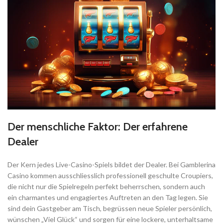
Der menschliche Faktor: Der erfahrene
Dealer
Der Kern jedes Live-Casino-Spiels bildet der Dealer. Bei Gamblerina
Casino kommen ausschliesslich professionell geschulte Croupiers,
die nicht nur die Spielregeln perfekt beherrschen, sondern auch
ein charmantes und engagiertes Auftreten an den Tag legen. Sie
sind dein Gastgeber am Tisch, begrüssen neue Spieler persönlich,
wünschen „Viel Glück“ und sorgen für eine lockere, unterhaltsame