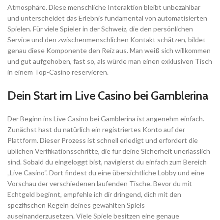
Atmosphäre. Diese menschliche Interaktion bleibt unbezahlbar
und unterscheidet das Erlebnis fundamental von automatisierten
Spielen. Für viele Spieler in der Schweiz, die den persönlichen
Service und den zwischenmenschlichen Kontakt schätzen, bildet
genau diese Komponente den Reiz aus. Man weiß sich willkommen
und gut aufgehoben, fast so, als würde man einen exklusiven Tisch
in einem Top-Casino reservieren.
Dein Start im Live Casino bei Gamblerina
Der Beginn ins Live Casino bei Gamblerina ist angenehm einfach.
Zunächst hast du natürlich ein registriertes Konto auf der
Plattform. Dieser Prozess ist schnell erledigt und erfordert die
üblichen Verifikationsschritte, die für deine Sicherheit unerlässlich
sind. Sobald du eingeloggt bist, navigierst du einfach zum Bereich
„Live Casino“. Dort findest du eine übersichtliche Lobby und eine
Vorschau der verschiedenen laufenden Tische. Bevor du mit
Echtgeld beginnt, empfehle ich dir dringend, dich mit den
spezifischen Regeln deines gewählten Spiels
auseinanderzusetzen. Viele Spiele besitzen eine genaue