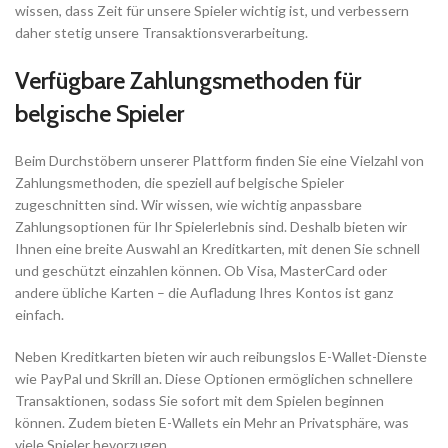
wissen, dass Zeit für unsere Spieler wichtig ist, und verbessern
daher stetig unsere Transaktionsverarbeitung.
Verfügbare Zahlungsmethoden für
belgische Spieler
Beim Durchstöbern unserer Plattform finden Sie eine Vielzahl von
Zahlungsmethoden, die speziell auf belgische Spieler
zugeschnitten sind. Wir wissen, wie wichtig anpassbare
Zahlungsoptionen für Ihr Spielerlebnis sind. Deshalb bieten wir
Ihnen eine breite Auswahl an Kreditkarten, mit denen Sie schnell
und geschützt einzahlen können. Ob Visa, MasterCard oder
andere übliche Karten – die Aufladung Ihres Kontos ist ganz
einfach.
Neben Kreditkarten bieten wir auch reibungslos E-Wallet-Dienste
wie PayPal und Skrill an. Diese Optionen ermöglichen schnellere
Transaktionen, sodass Sie sofort mit dem Spielen beginnen
können. Zudem bieten E-Wallets ein Mehr an Privatsphäre, was
viele Spieler bevorzugen.