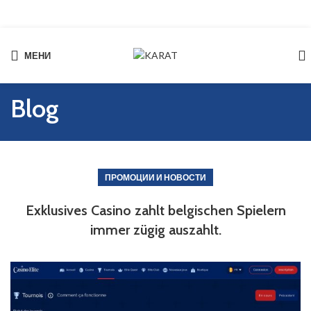
МЕНИ
Start typing to see products you are looking for.
Blog
ПРОМОЦИИ И НОВОСТИ
Exklusives Casino zahlt belgischen Spielern
immer zügig auszahlt.