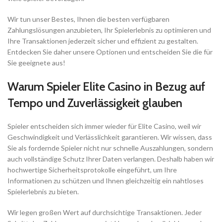
Wir tun unser Bestes, Ihnen die besten verfügbaren
Zahlungslösungen anzubieten, Ihr Spielerlebnis zu optimieren und
Ihre Transaktionen jederzeit sicher und effizient zu gestalten.
Entdecken Sie daher unsere Optionen und entscheiden Sie die für
Sie geeignete aus!
Warum Spieler Elite Casino in Bezug auf
Tempo und Zuverlässigkeit glauben
Spieler entscheiden sich immer wieder für Elite Casino, weil wir
Geschwindigkeit und Verlässlichkeit garantieren. Wir wissen, dass
Sie als fordernde Spieler nicht nur schnelle Auszahlungen, sondern
auch vollständige Schutz Ihrer Daten verlangen. Deshalb haben wir
hochwertige Sicherheitsprotokolle eingeführt, um Ihre
Informationen zu schützen und Ihnen gleichzeitig ein nahtloses
Spielerlebnis zu bieten.
Wir legen großen Wert auf durchsichtige Transaktionen. Jeder