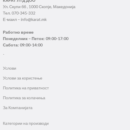
КАРАТ ЛТД ДОО
Ул. Скупи бб , 1000 Скопје, Македонија
Тел. 070-345-332
Е-маил – info@karat.mk
Работно време
Понеделник – Петок: 09:00-17:00
Сабота: 09:00-14:00
-
Услови
Услови за користење
Политика на приватност
Политика за колачиња
За Компанијата
Категории на производи