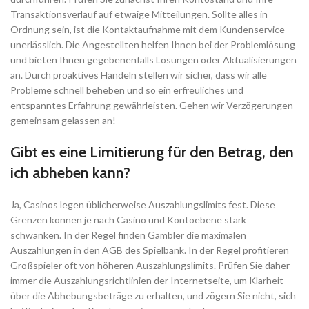
Transaktionsverlauf auf etwaige Mitteilungen. Sollte alles in
Ordnung sein, ist die Kontaktaufnahme mit dem Kundenservice
unerlässlich. Die Angestellten helfen Ihnen bei der Problemlösung
und bieten Ihnen gegebenenfalls Lösungen oder Aktualisierungen
an. Durch proaktives Handeln stellen wir sicher, dass wir alle
Probleme schnell beheben und so ein erfreuliches und
entspanntes Erfahrung gewährleisten. Gehen wir Verzögerungen
gemeinsam gelassen an!
Gibt es eine Limitierung für den Betrag, den
ich abheben kann?
Ja, Casinos legen üblicherweise Auszahlungslimits fest. Diese
Grenzen können je nach Casino und Kontoebene stark
schwanken. In der Regel finden Gambler die maximalen
Auszahlungen in den AGB des Spielbank. In der Regel profitieren
Großspieler oft von höheren Auszahlungslimits. Prüfen Sie daher
immer die Auszahlungsrichtlinien der Internetseite, um Klarheit
über die Abhebungsbeträge zu erhalten, und zögern Sie nicht, sich