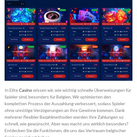
In Elite
Casino
wissen wir, wie wichtig schnelle Überweisungen für
Spieler sind, besonders für Belgien. Wir optimierten den
kompletten Prozess der Auszahlung verbessert, sodass Spieler
ohne unnötige Verzögerungen an Ihre Gewinne kommen. Dank
mehrerer flexibler Bezahlmethoden werden Ihre Zahlungen so
schnell, wie gewünscht. Aber was macht uns wirklich besonders?
Entdecken Sie die Funktionen, die uns das Vertrauen belgischer