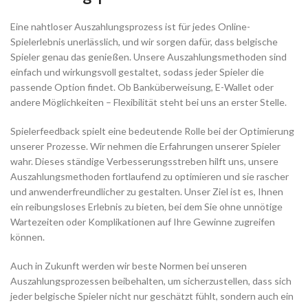
Eine nahtloser Auszahlungsprozess ist für jedes Online-
Spielerlebnis unerlässlich, und wir sorgen dafür, dass belgische
Spieler genau das genießen. Unsere Auszahlungsmethoden sind
einfach und wirkungsvoll gestaltet, sodass jeder Spieler die
passende Option findet. Ob Banküberweisung, E-Wallet oder
andere Möglichkeiten – Flexibilität steht bei uns an erster Stelle.
Spielerfeedback spielt eine bedeutende Rolle bei der Optimierung
unserer Prozesse. Wir nehmen die Erfahrungen unserer Spieler
wahr. Dieses ständige Verbesserungsstreben hilft uns, unsere
Auszahlungsmethoden fortlaufend zu optimieren und sie rascher
und anwenderfreundlicher zu gestalten. Unser Ziel ist es, Ihnen
ein reibungsloses Erlebnis zu bieten, bei dem Sie ohne unnötige
Wartezeiten oder Komplikationen auf Ihre Gewinne zugreifen
können.
Auch in Zukunft werden wir beste Normen bei unseren
Auszahlungsprozessen beibehalten, um sicherzustellen, dass sich
jeder belgische Spieler nicht nur geschätzt fühlt, sondern auch ein