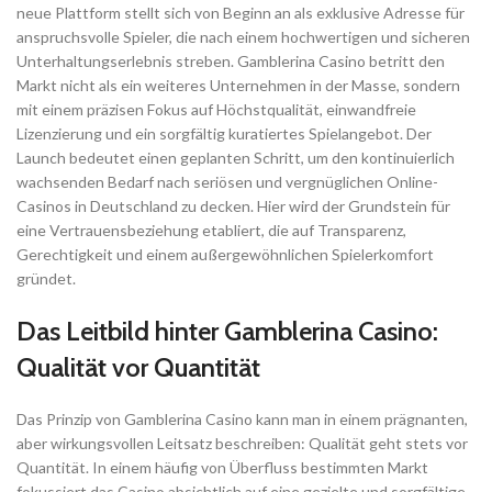
neue Plattform stellt sich von Beginn an als exklusive Adresse für
anspruchsvolle Spieler, die nach einem hochwertigen und sicheren
Unterhaltungserlebnis streben. Gamblerina Casino betritt den
Markt nicht als ein weiteres Unternehmen in der Masse, sondern
mit einem präzisen Fokus auf Höchstqualität, einwandfreie
Lizenzierung und ein sorgfältig kuratiertes Spielangebot. Der
Launch bedeutet einen geplanten Schritt, um den kontinuierlich
wachsenden Bedarf nach seriösen und vergnüglichen Online-
Casinos in Deutschland zu decken. Hier wird der Grundstein für
eine Vertrauensbeziehung etabliert, die auf Transparenz,
Gerechtigkeit und einem außergewöhnlichen Spielerkomfort
gründet.
Das Leitbild hinter Gamblerina Casino:
Qualität vor Quantität
Das Prinzip von Gamblerina Casino kann man in einem prägnanten,
aber wirkungsvollen Leitsatz beschreiben: Qualität geht stets vor
Quantität. In einem häufig von Überfluss bestimmten Markt
fokussiert das Casino absichtlich auf eine gezielte und sorgfältige