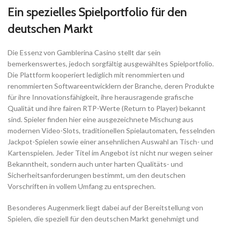
Ein spezielles Spielportfolio für den
deutschen Markt
Die Essenz von Gamblerina Casino stellt dar sein
bemerkenswertes, jedoch sorgfältig ausgewähltes Spielportfolio.
Die Plattform kooperiert lediglich mit renommierten und
renommierten Softwareentwicklern der Branche, deren Produkte
für ihre Innovationsfähigkeit, ihre herausragende grafische
Qualität und ihre fairen RTP-Werte (Return to Player) bekannt
sind. Spieler finden hier eine ausgezeichnete Mischung aus
modernen Video-Slots, traditionellen Spielautomaten, fesselnden
Jackpot-Spielen sowie einer ansehnlichen Auswahl an Tisch- und
Kartenspielen. Jeder Titel im Angebot ist nicht nur wegen seiner
Bekanntheit, sondern auch unter harten Qualitäts- und
Sicherheitsanforderungen bestimmt, um den deutschen
Vorschriften in vollem Umfang zu entsprechen.
Besonderes Augenmerk liegt dabei auf der Bereitstellung von
Spielen, die speziell für den deutschen Markt genehmigt und