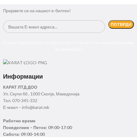
Пријавете се на нашиот е-билтен!
Е-маил адресата ќе се користи во согласност со нашата
политика
за приватност
Информации
КАРАТ ЛТД ДОО
Ул. Скупи бб , 1000 Скопје, Македонија
Тел. 070-345-332
Е-маил – info@karat.mk
Работно време
Понеделник – Петок: 09:00-17:00
Сабота: 09:00-14:00