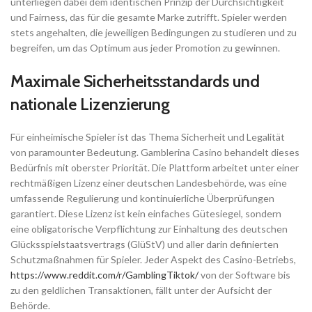
unterliegen dabei dem identischen Prinzip der Durchsichtigkeit
und Fairness, das für die gesamte Marke zutrifft. Spieler werden
stets angehalten, die jeweiligen Bedingungen zu studieren und zu
begreifen, um das Optimum aus jeder Promotion zu gewinnen.
Maximale Sicherheitsstandards und
nationale Lizenzierung
Für einheimische Spieler ist das Thema Sicherheit und Legalität
von paramounter Bedeutung. Gamblerina Casino behandelt dieses
Bedürfnis mit oberster Priorität. Die Plattform arbeitet unter einer
rechtmäßigen Lizenz einer deutschen Landesbehörde, was eine
umfassende Regulierung und kontinuierliche Überprüfungen
garantiert. Diese Lizenz ist kein einfaches Gütesiegel, sondern
eine obligatorische Verpflichtung zur Einhaltung des deutschen
Glücksspielstaatsvertrags (GlüStV) und aller darin definierten
Schutzmaßnahmen für Spieler. Jeder Aspekt des Casino-Betriebs,
https://www.reddit.com/r/GamblingTiktok/
von der Software bis
zu den geldlichen Transaktionen, fällt unter der Aufsicht der
Behörde.