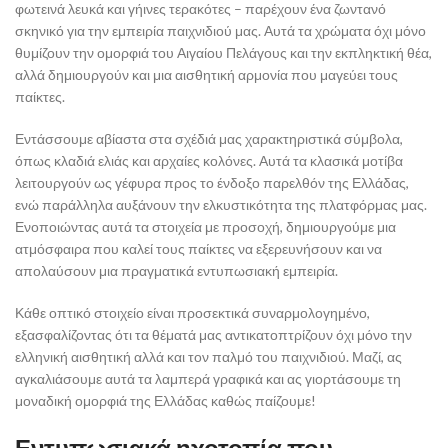
φωτεινά λευκά και γήινες τερακότες – παρέχουν ένα ζωντανό
σκηνικό για την εμπειρία παιχνιδιού μας. Αυτά τα χρώματα όχι μόνο
θυμίζουν την ομορφιά του Αιγαίου Πελάγους και την εκπληκτική θέα,
αλλά δημιουργούν και μια αισθητική αρμονία που μαγεύει τους
παίκτες.
Εντάσσουμε αβίαστα στα σχέδιά μας χαρακτηριστικά σύμβολα,
όπως κλαδιά ελιάς και αρχαίες κολόνες. Αυτά τα κλασικά μοτίβα
λειτουργούν ως γέφυρα προς το ένδοξο παρελθόν της Ελλάδας,
ενώ παράλληλα αυξάνουν την ελκυστικότητα της πλατφόρμας μας.
Ενοποιώντας αυτά τα στοιχεία με προσοχή, δημιουργούμε μια
ατμόσφαιρα που καλεί τους παίκτες να εξερευνήσουν και να
απολαύσουν μια πραγματικά εντυπωσιακή εμπειρία.
Κάθε οπτικό στοιχείο είναι προσεκτικά συναρμολογημένο,
εξασφαλίζοντας ότι τα θέματά μας αντικατοπτρίζουν όχι μόνο την
ελληνική αισθητική αλλά και τον παλμό του παιχνιδιού. Μαζί, ας
αγκαλιάσουμε αυτά τα λαμπερά γραφικά και ας γιορτάσουμε τη
μοναδική ομορφιά της Ελλάδας καθώς παίζουμε!