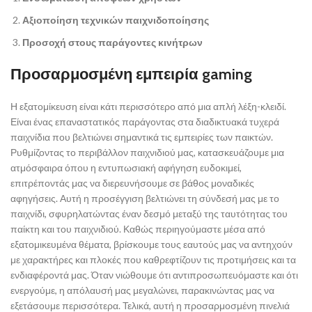
Αξιοποίηση τεχνικών παιχνιδοποίησης
Προσοχή στους παράγοντες κινήτρων
Προσαρμοσμένη εμπειρία gaming
Η εξατομίκευση είναι κάτι περισσότερο από μια απλή λέξη-κλειδί.
Είναι ένας επαναστατικός παράγοντας στα διαδικτυακά τυχερά
παιχνίδια που βελτιώνει σημαντικά τις εμπειρίες των παικτών.
Ρυθμίζοντας το περιβάλλον παιχνιδιού μας, κατασκευάζουμε μια
ατμόσφαιρα όπου η εντυπωσιακή αφήγηση ευδοκιμεί,
επιτρέποντάς μας να διερευνήσουμε σε βάθος μοναδικές
αφηγήσεις. Αυτή η προσέγγιση βελτιώνει τη σύνδεσή μας με το
παιχνίδι, σφυρηλατώντας έναν δεσμό μεταξύ της ταυτότητας του
παίκτη και του παιχνιδιού. Καθώς περιηγούμαστε μέσα από
εξατομικευμένα θέματα, βρίσκουμε τους εαυτούς μας να αντηχούν
με χαρακτήρες και πλοκές που καθρεφτίζουν τις προτιμήσεις και τα
ενδιαφέροντά μας. Όταν νιώθουμε ότι αντιπροσωπευόμαστε και ότι
ενεργούμε, η απόλαυσή μας μεγαλώνει, παρακινώντας μας να
εξετάσουμε περισσότερα. Τελικά, αυτή η προσαρμοσμένη πινελιά