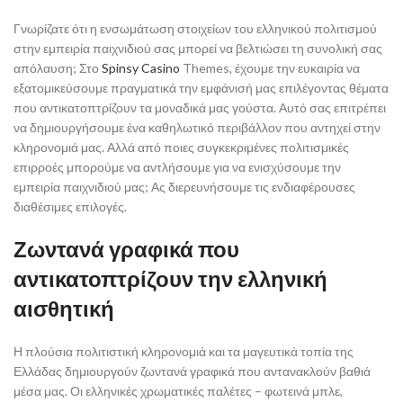
Γνωρίζατε ότι η ενσωμάτωση στοιχείων του ελληνικού πολιτισμού
στην εμπειρία παιχνιδιού σας μπορεί να βελτιώσει τη συνολική σας
απόλαυση; Στο
Spinsy Casino
Themes, έχουμε την ευκαιρία να
εξατομικεύσουμε πραγματικά την εμφάνισή μας επιλέγοντας θέματα
που αντικατοπτρίζουν τα μοναδικά μας γούστα. Αυτό σας επιτρέπει
να δημιουργήσουμε ένα καθηλωτικό περιβάλλον που αντηχεί στην
κληρονομιά μας. Αλλά από ποιες συγκεκριμένες πολιτισμικές
επιρροές μπορούμε να αντλήσουμε για να ενισχύσουμε την
εμπειρία παιχνιδιού μας; Ας διερευνήσουμε τις ενδιαφέρουσες
διαθέσιμες επιλογές.
Ζωντανά γραφικά που
αντικατοπτρίζουν την ελληνική
αισθητική
Η πλούσια πολιτιστική κληρονομιά και τα μαγευτικά τοπία της
Ελλάδας δημιουργούν ζωντανά γραφικά που αντανακλούν βαθιά
μέσα μας. Οι ελληνικές χρωματικές παλέτες – φωτεινά μπλε,