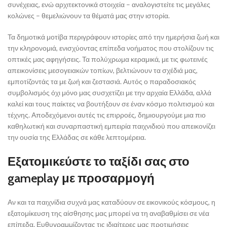
συνέχειας, ενώ αρχιτεκτονικά στοιχεία – αναλογιστείτε τις μεγάλες
κολώνες – θεμελιώνουν τα θέματά μας στην ιστορία.
Τα δημοτικά μοτίβα περιγράφουν ιστορίες από την ημερήσια ζωή και
την κληρονομιά, ενισχύοντας επίπεδα νοήματος που στολίζουν τις
οπτικές μας αφηγήσεις. Τα πολύχρωμα κεραμικά, με τις φωτεινές
απεικονίσεις μεσογειακών τοπίων, βελτιώνουν τα σχέδιά μας,
εμποτίζοντάς τα με ζωή και ζεστασιά. Αυτός ο παραδοσιακός
συμβολισμός όχι μόνο μας συσχετίζει με την αρχαία Ελλάδα, αλλά
καλεί και τους παίκτες να βουτήξουν σε έναν κόσμο πολιτισμού και
τέχνης. Αποδεχόμενοι αυτές τις επιρροές, δημιουργούμε μια πιο
καθηλωτική και συναρπαστική εμπειρία παιχνιδιού που απεικονίζει
την ουσία της Ελλάδας σε κάθε λεπτομέρεια.
Εξατομικεύστε το ταξίδι σας στο
gameplay με προσαρμογή
Αν και τα παιχνίδια συχνά μας καταδύουν σε εικονικούς κόσμους, η
εξατομίκευση της αίσθησης μας μπορεί να τη αναβαθμίσει σε νέα
επίπεδα. Ευθυγραμμίζοντας τις ιδιαίτερες μας προτιμήσεις