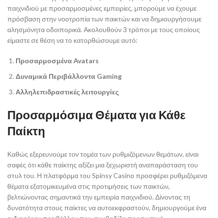
παιχνιδιού με προσαρμοσμένες εμπειρίες, μπορούμε να έχουμε
πρόσβαση στην νοοτροπία των παικτών και να δημιουργήσουμε
αλησμόνητα οδοιπορικά. Ακολουθούν 3 τρόποι με τους οποίους
είμαστε σε θέση να το κατορθώσουμε αυτό:
Προσαρμοσμένα Avatars
Δυναμικά Περιβάλλοντα Gaming
Αλληλεπιδραστικές λειτουργίες
Προσαρμόσιμα Θέματα για Κάθε
Παίκτη
Καθώς εξερευνούμε τον τομέα των ρυθμιζόμενων θεμάτων, είναι
σαφές ότι κάθε παίκτης αξίζει μια ξεχωριστή αναπαράσταση του
στυλ του. Η πλατφόρμα του Spinsy Casino προσφέρει ρυθμιζόμενα
θέματα εξατομικευμένα στις προτιμήσεις των παικτών,
βελτιώνοντας σημαντικά την εμπειρία παιχνιδιού. Δίνοντας τη
δυνατότητα στους παίκτες να αυτοεκφραστούν, δημιουργούμε ένα