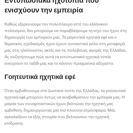
Εντυπωσιακά ηχοτοπία που
ενισχύουν την εμπειρία
Καθώς εξερευνούμε τον πολύπλευρο ιστό του ελληνικού
πολιτισμού, δεν μπορούμε να παραβλέψουμε τη ισχύ του ήχου στη
δημιουργία των εμπειριών μας. Τα μαγευτικά ηχητικά εφέ και ο
θεματικός σχεδιασμός ήχου έχουν ουσιαστικό ρόλο στη μεταφορά
μας στις ηλιόλουστες ακτές και τις πολύβουες αγορές της Ελλάδας.
Ας συζητήσουμε πώς αυτά τα εντυπωσιακά ηχητικά τοπία
ενισχύουν το ταξίδι μας και το κάνουν πραγματικά αξέχαστο.
Γοητευτικά ηχητικά εφέ
Όταν εμβαθύνουμε στο ζωντανό τοπίο της Ελλάδας, τα γοητευτικά
ηχητικά εφέ μπορούν όντως να αναβαθμίσουν την εμπειρία μας. Η
μαγεία των συναρπαστικών ήχων βελτιώνει την ηχητική μας
εμβύθιση, δημιουργώντας μια πιο πλούσια ατμόσφαιρα. Μας
αγκαλιάζουν τα εξής στοιχεία που βελτιώνουν την ηχητική
επίδραση: