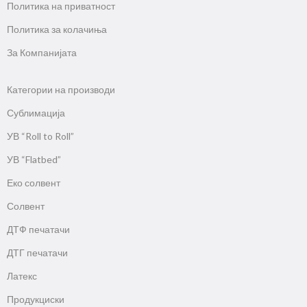
Политика на приватност
Политика за колачиња
За Компанијата
Категории на производи
Сублимација
УВ “Roll to Roll”
УВ “Flatbed”
Еко солвент
Солвент
ДТФ печатачи
ДТГ печатачи
Латекс
Продукциски