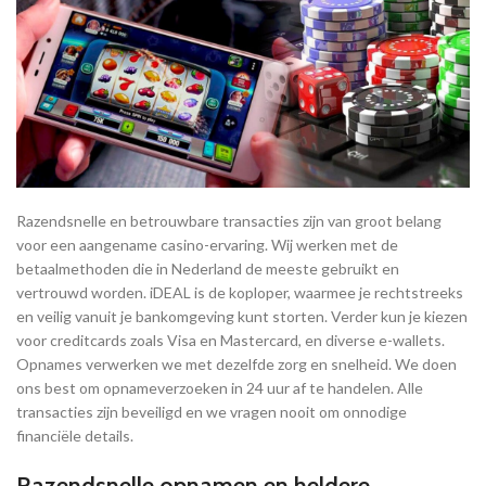
Razendsnelle en betrouwbare transacties zijn van groot belang
voor een aangename casino-ervaring. Wij werken met de
betaalmethoden die in Nederland de meeste gebruikt en
vertrouwd worden. iDEAL is de koploper, waarmee je rechtstreeks
en veilig vanuit je bankomgeving kunt storten. Verder kun je kiezen
voor creditcards zoals Visa en Mastercard, en diverse e-wallets.
Opnames verwerken we met dezelfde zorg en snelheid. We doen
ons best om opnameverzoeken in 24 uur af te handelen. Alle
transacties zijn beveiligd en we vragen nooit om onnodige
financiële details.
Razendsnelle opnamen en heldere