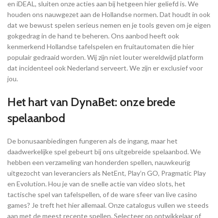
en iDEAL, sluiten onze acties aan bij hetgeen hier geliefd is. We
houden ons nauwgezet aan de Hollandse normen. Dat houdt in ook
dat we bewust spelen serieus nemen en je tools geven om je eigen
gokgedrag in de hand te beheren. Ons aanbod heeft ook
kenmerkend Hollandse tafelspelen en fruitautomaten die hier
populair gedraaid worden. Wij zijn niet louter wereldwijd platform
dat incidenteel ook Nederland serveert. We zijn er exclusief voor
jou.
Het hart van DynaBet: onze brede
spelaanbod
De bonusaanbiedingen fungeren als de ingang, maar het
daadwerkelijke spel gebeurt bij ons uitgebreide spelaanbod. We
hebben een verzameling van honderden spellen, nauwkeurig
uitgezocht van leveranciers als NetEnt, Play’n GO, Pragmatic Play
en Evolution. Hou je van de snelle actie van video slots, het
tactische spel van tafelspellen, of de ware sfeer van live casino
games? Je treft het hier allemaal. Onze catalogus vullen we steeds
aan met de meest recente spellen. Selecteer op ontwikkelaar of