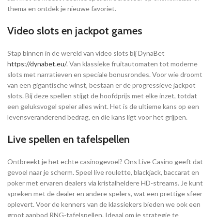
thema en ontdek je nieuwe favoriet.
Video slots en jackpot games
Stap binnen in de wereld van video slots bij DynaBet
https://dynabet.eu/
. Van klassieke fruitautomaten tot moderne
slots met narratieven en speciale bonusrondes. Voor wie droomt
van een gigantische winst, bestaan er de progressieve jackpot
slots. Bij deze spellen stijgt de hoofdprijs met elke inzet, totdat
een geluksvogel speler alles wint. Het is de ultieme kans op een
levensveranderend bedrag, en die kans ligt voor het grijpen.
Live spellen en tafelspellen
Ontbreekt je het echte casinogevoel? Ons Live Casino geeft dat
gevoel naar je scherm. Speel live roulette, blackjack, baccarat en
poker met ervaren dealers via kristalheldere HD-streams. Je kunt
spreken met de dealer en andere spelers, wat een prettige sfeer
oplevert. Voor de kenners van de klassiekers bieden we ook een
groot aanbod RNG-tafelspellen. Ideaal om je strategie te