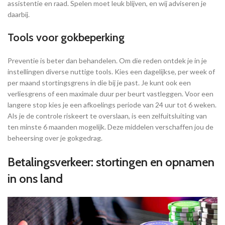
assistentie en raad. Spelen moet leuk blijven, en wij adviseren je
daarbij.
Tools voor gokbeperking
Preventie is beter dan behandelen. Om die reden ontdek je in je
instellingen diverse nuttige tools. Kies een dagelijkse, per week of
per maand stortingsgrens in die bij je past. Je kunt ook een
verliesgrens of een maximale duur per beurt vastleggen. Voor een
langere stop kies je een afkoelings periode van 24 uur tot 6 weken.
Als je de controle riskeert te overslaan, is een zelfuitsluiting van
ten minste 6 maanden mogelijk. Deze middelen verschaffen jou de
beheersing over je gokgedrag.
Betalingsverkeer: stortingen en opnamen
in ons land