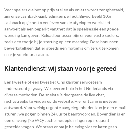
Voor spelers die het op prijs stellen als er iets wordt terugbetaald,
zijn onze cashback-aanbiedingen perfect. Bijvoorbeeld 10%
cashback op je netto verliezen van de afgelopen week. Het
aanvoelt als een beperkt vangnet dat je speelsessie een goede
wending kan geven. Reload bonussen zijn er voor vaste spelers,
zoals een toetje bij je storting op een maandag. Deze bonussen
bewerkstelligen dat er steeds een motief is om terug te komen
naar je voorkeurs casino.
Klantendienst: wij staan voor je gereed
Een kwestie of een kwestie? Ons klantenserviceteam
ondersteunt je graag. We leveren hulp in het Nederlands via
diverse methoden. De snelste is doorgaans de live chat,
rechtstreeks te vinden op de website. Hier ontvang je meteen
antwoord. Voor weinig urgente aangelegenheden kun je een e-mail
sturen; we pogen binnen 24 uur te beantwoorden. Bovendien is er
een omvangrijke FAQ-sectie met oplossingen op frequent
gestelde vragen. We staan er om je beleving vlot te laten gaan.