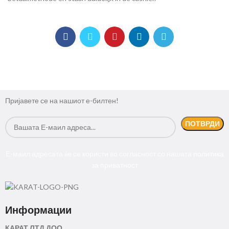
Пријавете се на нашиот е-билтен!
Е-маил адресата ќе се користи во согласност со нашата
политика
за приватност
Информации
КАРАТ ЛТД ДОО