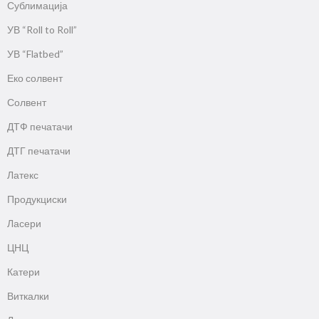
Сублимација
УВ “Roll to Roll”
УВ “Flatbed”
Еко солвент
Солвент
ДТФ печатачи
ДТГ печатачи
Латекс
Продукциски
Ласери
ЦНЦ
Катери
Виткалки