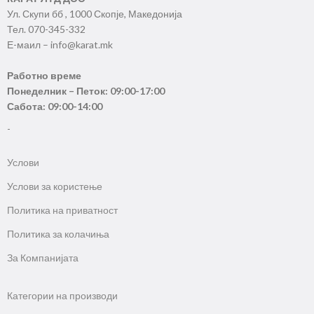
Ул. Скупи бб , 1000 Скопје, Македонија
Тел. 070-345-332
Е-маил – info@karat.mk
Работно време
Понеделник – Петок: 09:00-17:00
Сабота: 09:00-14:00
-
Услови
Услови за користење
Политика на приватност
Политика за колачиња
За Компанијата
Категории на производи