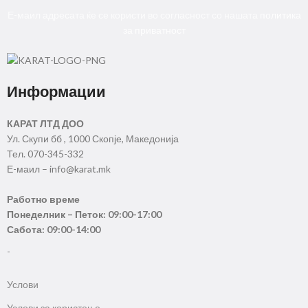
Е-маил адресата ќе се користи во согласност со нашата
политика
за приватност
Информации
КАРАТ ЛТД ДОО
Ул. Скупи бб , 1000 Скопје, Македонија
Тел. 070-345-332
Е-маил – info@karat.mk
Работно време
Понеделник – Петок: 09:00-17:00
Сабота: 09:00-14:00
-
Услови
Услови за користење