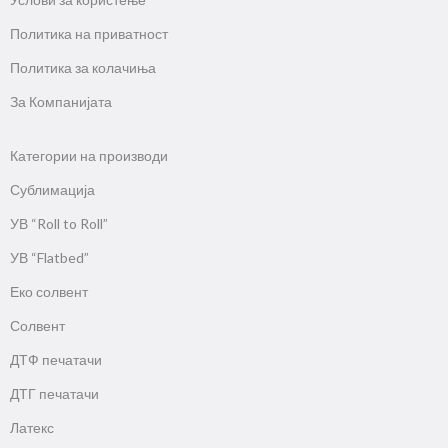
Политика на приватност
Политика за колачиња
За Компанијата
Категории на производи
Сублимација
УВ “Roll to Roll”
УВ “Flatbed”
Еко солвент
Солвент
ДТФ печатачи
ДТГ печатачи
Латекс