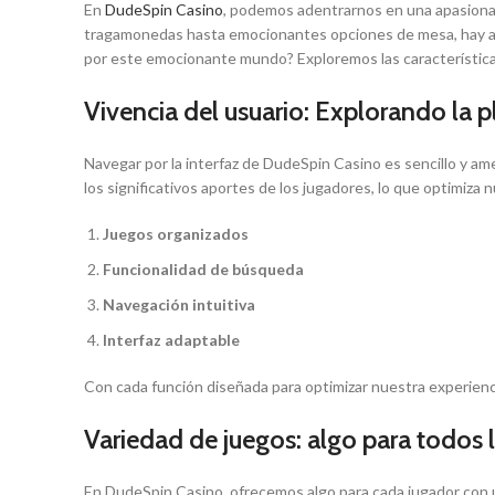
En
DudeSpin Casino
, podemos adentrarnos en una apasionan
tragamonedas hasta emocionantes opciones de mesa, hay alg
por este emocionante mundo? Exploremos las característica
Vivencia del usuario: Explorando la 
Navegar por la interfaz de DudeSpin Casino es sencillo y ame
los significativos aportes de los jugadores, lo que optimiza 
Juegos organizados
Funcionalidad de búsqueda
Navegación intuitiva
Interfaz adaptable
Con cada función diseñada para optimizar nuestra experienci
Variedad de juegos: algo para todos 
En DudeSpin Casino, ofrecemos algo para cada jugador con 