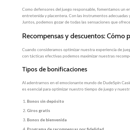
Como defensores del juego responsable, fomentamos un ent
entretenida y placentera. Con las instrumentos adecuadas 
Juntos, podemos gozar de todas las sensaciones que ofrece
Recompensas y descuentos: Cómo po
Cuando consideramos optimizar nuestra experiencia de jueg
con tácticas efectivas podemos maximizar nuestras recomp
Tipos de bonificaciones
Al adentrarnos en el emocionante mundo de DudeSpin Casin
es esencial para optimizar nuestro tiempo de juego y nues
Bonos sin depósito
Giros gratis
Bonos de bienvenida
Programa de recompensas por fidelidad