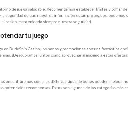
orno de juego saludable. Recomendamos establecer límites y tomar des
y la seguridad de que nuestros información están protegidos, podemos s
 el casino, manteniendo siempre nuestra seguridad.
tenciar tu juego
o en DudeSpin Casino, los bonos y promociones son una fantástica opció
ensas. ¡Descubramos juntos cómo aprovechar al máximo a estas ofertas
o, encontraremos cómo los distintos tipos de bonos pueden mejorar n
tras potenciales recompensas. Estos son algunos de los categorías más 