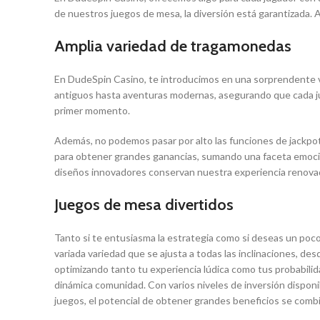
de nuestros juegos de mesa, la diversión está garantizada. A
Amplia variedad de tragamonedas
En DudeSpin Casino, te introducimos en una sorprendente v
antiguos hasta aventuras modernas, asegurando que cada jug
primer momento.
Además, no podemos pasar por alto las funciones de jackpot
para obtener grandes ganancias, sumando una faceta emocio
diseños innovadores conservan nuestra experiencia renovad
Juegos de mesa divertidos
Tanto si te entusiasma la estrategia como si deseas un po
variada variedad que se ajusta a todas las inclinaciones, des
optimizando tanto tu experiencia lúdica como tus probabilid
dinámica comunidad. Con varios niveles de inversión dispon
juegos, el potencial de obtener grandes beneficios se combi