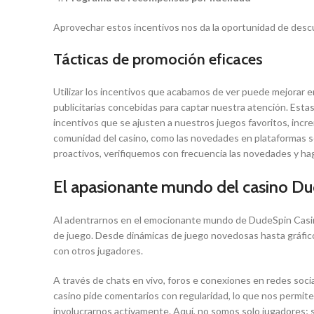
Aprovechar estos incentivos nos da la oportunidad de descu
Tácticas de promoción eficaces
Utilizar los incentivos que acabamos de ver puede mejorar 
publicitarias concebidas para captar nuestra atención. Est
incentivos que se ajusten a nuestros juegos favoritos, inc
comunidad del casino, como las novedades en plataformas soc
proactivos, verifiquemos con frecuencia las novedades y ha
El apasionante mundo del casino D
Al adentrarnos en el emocionante mundo de DudeSpin Casino,
de juego. Desde dinámicas de juego novedosas hasta gráficos
con otros jugadores.
A través de chats en vivo, foros e conexiones en redes soci
casino pide comentarios con regularidad, lo que nos permit
involucrarnos activamente. Aquí, no somos solo jugadores;