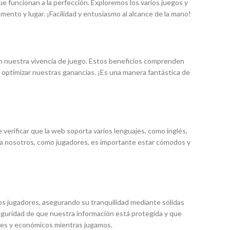
ue funcionan a la perfección. Exploremos los varios juegos y
mento y lugar. ¡Facilidad y entusiasmo al alcance de la mano!
ran nuestra vivencia de juego. Estos beneficios comprenden
e optimizar nuestras ganancias. ¡Es una manera fantástica de
erificar que la web soporta varios lenguajes, como inglés,
ara nosotros, como jugadores, es importante estar cómodos y
s jugadores, asegurando su tranquilidad mediante sólidas
seguridad de que nuestra información está protegida y que
ales y económicos mientras jugamos.