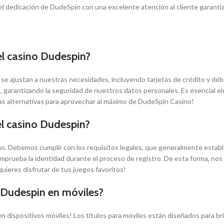
, el dedicación de DudeSpin con una excelente atención al cliente garan
l casino Dudespin?
ajustan a nuestras necesidades, incluyendo tarjetas de crédito y débito
, garantizando la seguridad de nuestros datos personales. Es esencial e
tas alternativas para aprovechar al máximo de DudeSpin Casino!
el casino Dudespin?
ino. Debemos cumplir con los requisitos legales, que generalmente estab
 comprueba la identidad durante el proceso de registro. De esta forma, n
 quieres disfrutar de tus juegos favoritos!
e Dudespin en móviles?
n dispositivos móviles! Los títulos para móviles están diseñados para b