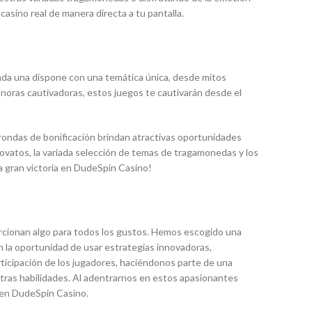
asino real de manera directa a tu pantalla.
ada una dispone con una temática única, desde mitos
noras cautivadoras, estos juegos te cautivarán desde el
rondas de bonificación brindan atractivas oportunidades
vatos, la variada selección de temas de tragamonedas y los
 gran victoria en DudeSpin Casino!
rcionan algo para todos los gustos. Hemos escogido una
 en la oportunidad de usar estrategias innovadoras,
rticipación de los jugadores, haciéndonos parte de una
tras habilidades. Al adentrarnos en estos apasionantes
e en DudeSpin Casino.