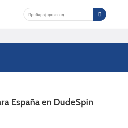
para España en DudeSpin