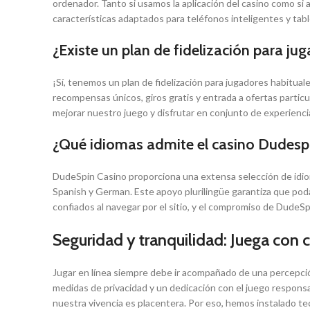
ordenador. Tanto si usamos la aplicación del casino como si 
características adaptados para teléfonos inteligentes y tabl
¿Existe un plan de fidelización para ju
¡Sí, tenemos un plan de fidelización para jugadores habitua
recompensas únicos, giros gratis y entrada a ofertas particu
mejorar nuestro juego y disfrutar en conjunto de experie
¿Qué idiomas admite el casino Dudesp
DudeSpin Casino proporciona una extensa selección de idioma
Spanish y German. Este apoyo plurilingüe garantiza que pod
confiados al navegar por el sitio, y el compromiso de DudeS
Seguridad y tranquilidad: Juega con 
Jugar en línea siempre debe ir acompañado de una percepci
medidas de privacidad y un dedicación con el juego responsa
nuestra vivencia es placentera. Por eso, hemos instalado t