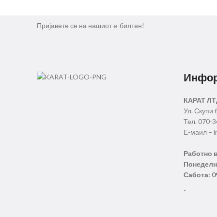
Пријавете се на нашиот е-билтен!
Инфо
КАРАТ ЛТ
Ул. Скупи 
Тел. 070-
Е-маил – i
Работно 
Понеделни
Сабота: 0
-