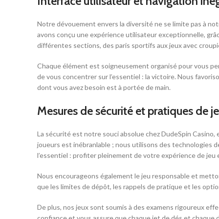
Interface utilisateur et navigation iné
Notre dévouement envers la diversité ne se limite pas à not
avons conçu une expérience utilisateur exceptionnelle, grâce 
différentes sections, des paris sportifs aux jeux avec croupi
Chaque élément est soigneusement organisé pour vous perme
de vous concentrer sur l’essentiel : la victoire. Nous favor
dont vous avez besoin est à portée de main.
Mesures de sécurité et pratiques de j
La sécurité est notre souci absolue chez DudeSpin Casino,
joueurs est inébranlable ; nous utilisons des technologies
l’essentiel : profiter pleinement de votre expérience de jeu e
Nous encourageons également le jeu responsable et mettons 
que les limites de dépôt, les rappels de pratique et les opti
De plus, nos jeux sont soumis à des examens rigoureux effec
confiance et vous assure que chaque jet de dés et chaque d