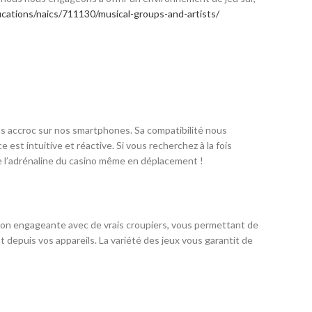
ications/naics/711130/musical-groups-and-artists/
ns accroc sur nos smartphones. Sa compatibilité nous
est intuitive et réactive. Si vous recherchez à la fois
e l’adrénaline du casino même en déplacement !
sion engageante avec de vrais croupiers, vous permettant de
t depuis vos appareils. La variété des jeux vous garantit de