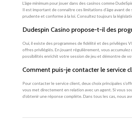
L’âge minimum pour jouer dans des casinos comme DudeSpin est
Il est important de connaître ces limitations d’âge avant de
prudente et conforme à la loi. Consultez toujours la législa
Dudespin Casino propose-t-il des prog
Oui, il existe des programmes de fidélité et des privilèges V
offres privilégiés. En jouant régulièrement, vous accumulez
possibilités enrichit votre session de jeu et démontre de vo
Comment puis-je contacter le service cli
Pour contacter le service client, deux choix principales s’off
vous met directement en relation avec un agent. Si vous sou
d’obtenir une réponse complète. Dans tous les cas, nous avo