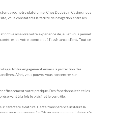
nnectent avec notre plateforme. Chez DudeSpin Casino, nous
site, vous constaterez la facilité de navigation entre les
stinctive améliore votre expérience de jeu et vous permet
aramètres de votre compte et à l’assistance client. Tout ce
protégé. Notre engagement envers la protection des
nancières. Ainsi, vous pouvez vous concentrer sur
r efficacement votre pratique. Des fonctionnalités telles
servant à la fois le plaisir et le contrôle.
eur caractère aléatoire. Cette transparence instaure la
 nous nous engageons à offrir un environnement de jeu sûr,