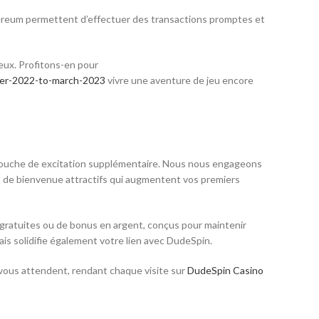
hereum permettent d’effectuer des transactions promptes et
ieux. Profitons-en pour
ober-2022-to-march-2023
vivre une aventure de jeu encore
 touche de excitation supplémentaire. Nous nous engageons
us de bienvenue attractifs qui augmentent vos premiers
s gratuites ou de bonus en argent, conçus pour maintenir
s solidifie également votre lien avec DudeSpin.
s vous attendent, rendant chaque visite sur
DudeSpin Casino