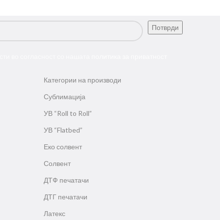
сти во согласност со нашата
политика за приватност
Категории на производи
Сублимација
УВ “Roll to Roll”
УВ “Flatbed”
Еко солвент
Солвент
ДТФ печатачи
ДТГ печатачи
Латекс