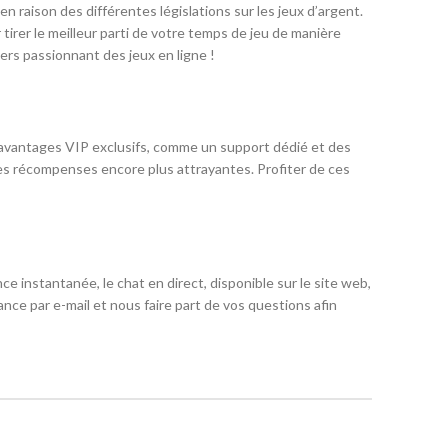
 raison des différentes législations sur les jeux d’argent.
tirer le meilleur parti de votre temps de jeu de manière
vers passionnant des jeux en ligne !
i d’avantages VIP exclusifs, comme un support dédié et des
des récompenses encore plus attrayantes. Profiter de ces
nce instantanée, le chat en direct, disponible sur le site web,
nce par e-mail et nous faire part de vos questions afin