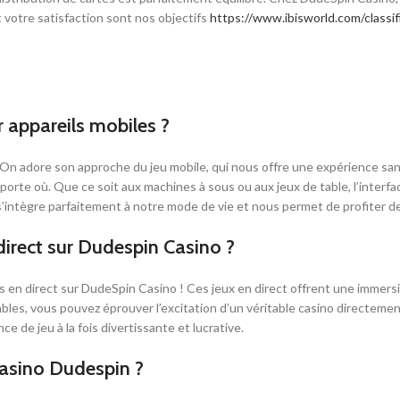
t votre satisfaction sont nos objectifs
https://www.ibisworld.com/classif
r appareils mobiles ?
! On adore son approche du jeu mobile, qui nous offre une expérience sa
rte où. Que ce soit aux machines à sous ou aux jeux de table, l’interface 
’intègre parfaitement à notre mode de vie et nous permet de profiter d
 direct sur Dudespin Casino ?
s en direct sur DudeSpin Casino ! Ces jeux en direct offrent une immer
ables, vous pouvez éprouver l’excitation d’un véritable casino directemen
e de jeu à la fois divertissante et lucrative.
casino Dudespin ?