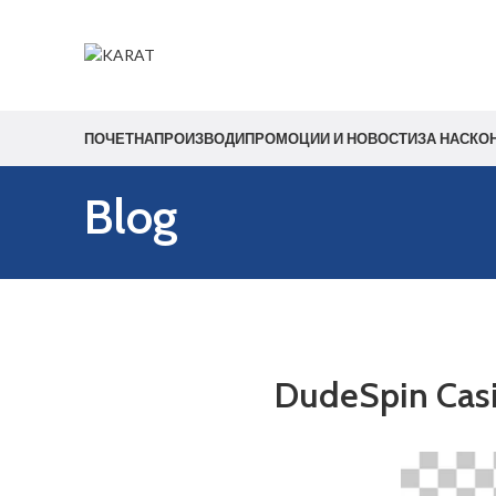
Start typing to see products you are looking for.
ПОЧЕТНА
ПРОИЗВОДИ
ПРОМОЦИИ И НОВОСТИ
ЗА НАС
КО
Blog
DudeSpin Casin