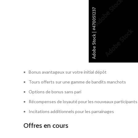
Bonus avantageux sur votre initial dépôt
Tours offerts sur une gamme de bandits manchots
Options de bonus sans pari
Récompenses de loyauté pour les nouveaux participants
Incitations additionnels pour les parrainages
Offres en cours