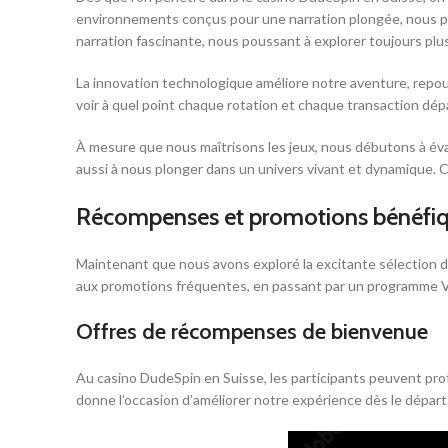
environnements conçus pour une narration plongée, nous p
narration fascinante, nous poussant à explorer toujours plus
La innovation technologique améliore notre aventure, repous
voir à quel point chaque rotation et chaque transaction dép
À mesure que nous maîtrisons les jeux, nous débutons à évalu
aussi à nous plonger dans un univers vivant et dynamique. 
Récompenses et promotions bénéfi
Maintenant que nous avons exploré la excitante sélection
aux promotions fréquentes, en passant par un programme VIP 
Offres de récompenses de bienvenue
Au casino DudeSpin en Suisse, les participants peuvent pro
donne l’occasion d’améliorer notre expérience dès le départ.