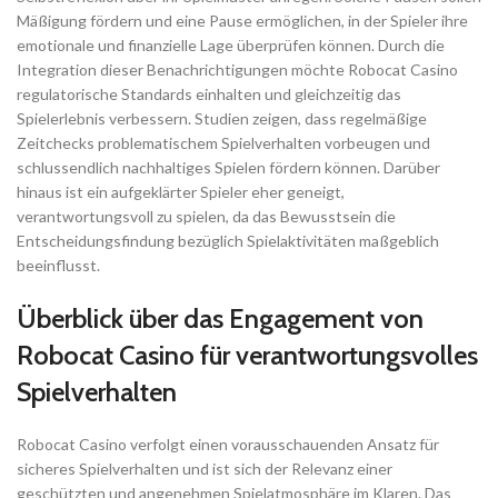
Mäßigung fördern und eine Pause ermöglichen, in der Spieler ihre
emotionale und finanzielle Lage überprüfen können. Durch die
Integration dieser Benachrichtigungen möchte Robocat Casino
regulatorische Standards einhalten und gleichzeitig das
Spielerlebnis verbessern. Studien zeigen, dass regelmäßige
Zeitchecks problematischem Spielverhalten vorbeugen und
schlussendlich nachhaltiges Spielen fördern können. Darüber
hinaus ist ein aufgeklärter Spieler eher geneigt,
verantwortungsvoll zu spielen, da das Bewusstsein die
Entscheidungsfindung bezüglich Spielaktivitäten maßgeblich
beeinflusst.
Überblick über das Engagement von
Robocat Casino für verantwortungsvolles
Spielverhalten
Robocat Casino verfolgt einen vorausschauenden Ansatz für
sicheres Spielverhalten und ist sich der Relevanz einer
geschützten und angenehmen Spielatmosphäre im Klaren. Das