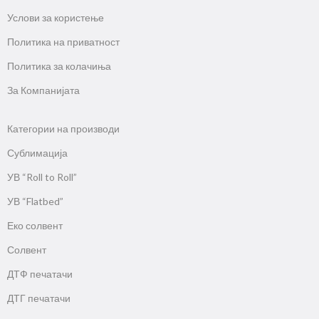
Услови за користење
Политика на приватност
Политика за колачиња
За Компанијата
Категории на производи
Сублимација
УВ “Roll to Roll”
УВ “Flatbed”
Еко солвент
Солвент
ДТФ печатачи
ДТГ печатачи