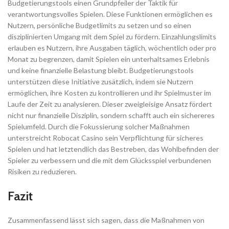
Budgetierungstools einen Grundpfeiler der Taktik für
verantwortungsvolles Spielen. Diese Funktionen ermöglichen es
Nutzern, persönliche Budgetlimits zu setzen und so einen
disziplinierten Umgang mit dem Spiel zu fördern. Einzahlungslimits
erlauben es Nutzern, ihre Ausgaben täglich, wöchentlich oder pro
Monat zu begrenzen, damit Spielen ein unterhaltsames Erlebnis
und keine finanzielle Belastung bleibt. Budgetierungstools
unterstützen diese Initiative zusätzlich, indem sie Nutzern
ermöglichen, ihre Kosten zu kontrollieren und ihr Spielmuster im
Laufe der Zeit zu analysieren. Dieser zweigleisige Ansatz fördert
nicht nur finanzielle Disziplin, sondern schafft auch ein sichereres
Spielumfeld. Durch die Fokussierung solcher Maßnahmen
unterstreicht Robocat Casino sein Verpflichtung für sicheres
Spielen und hat letztendlich das Bestreben, das Wohlbefinden der
Spieler zu verbessern und die mit dem Glücksspiel verbundenen
Risiken zu reduzieren.
Fazit
Zusammenfassend lässt sich sagen, dass die Maßnahmen von