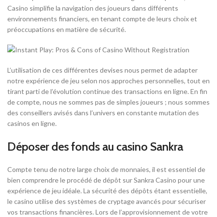
Casino simplifie la navigation des joueurs dans différents
environnements financiers, en tenant compte de leurs choix et
préoccupations en matière de sécurité.
L’utilisation de ces différentes devises nous permet de adapter
notre expérience de jeu selon nos approches personnelles, tout en
tirant parti de l’évolution continue des transactions en ligne. En fin
de compte, nous ne sommes pas de simples joueurs ; nous sommes
des conseillers avisés dans l’univers en constante mutation des
casinos en ligne.
Déposer des fonds au casino Sankra
Compte tenu de notre large choix de monnaies, il est essentiel de
bien comprendre le procédé de dépôt sur Sankra Casino pour une
expérience de jeu idéale. La sécurité des dépôts étant essentielle,
le casino utilise des systèmes de cryptage avancés pour sécuriser
vos transactions financières. Lors de l’approvisionnement de votre