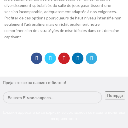
divertissement spécialisés du salle de jeux garantissent une
session incomparable, adéquatement adaptée à nos exigences.
Profiter de ces options pour joueurs de haut niveau intensifie non
seulement l’adrénaline, mais enrichit également notre
compréhension des stratégies de mise idéales dans cet domaine
captivant.
Пријавете се на нашиот е-билтен!
Е-маил адресата ќе се користи во согласност со нашата
политика
за приватност