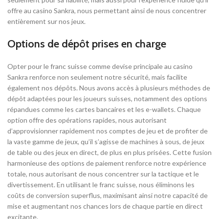
offre au casino Sankra, nous permettant ainsi de nous concentrer
entièrement sur nos jeux.
Options de dépôt prises en charge
Opter pour le franc suisse comme devise principale au casino
Sankra renforce non seulement notre sécurité, mais facilite
également nos dépôts. Nous avons accès à plusieurs méthodes de
dépôt adaptées pour les joueurs suisses, notamment des options
répandues comme les cartes bancaires et les e-wallets. Chaque
option offre des opérations rapides, nous autorisant
d’approvisionner rapidement nos comptes de jeu et de profiter de
la vaste gamme de jeux, qu’il s’agisse de machines à sous, de jeux
de table ou des jeux en direct, de plus en plus prisées. Cette fusion
harmonieuse des options de paiement renforce notre expérience
totale, nous autorisant de nous concentrer sur la tactique et le
divertissement. En utilisant le franc suisse, nous éliminons les
coûts de conversion superflus, maximisant ainsi notre capacité de
mise et augmentant nos chances lors de chaque partie en direct
excitante.