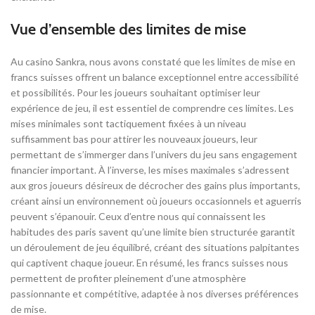
Vue d’ensemble des limites de mise
Au casino Sankra, nous avons constaté que les limites de mise en
francs suisses offrent un balance exceptionnel entre accessibilité
et possibilités. Pour les joueurs souhaitant optimiser leur
expérience de jeu, il est essentiel de comprendre ces limites. Les
mises minimales sont tactiquement fixées à un niveau
suffisamment bas pour attirer les nouveaux joueurs, leur
permettant de s’immerger dans l’univers du jeu sans engagement
financier important. À l’inverse, les mises maximales s’adressent
aux gros joueurs désireux de décrocher des gains plus importants,
créant ainsi un environnement où joueurs occasionnels et aguerris
peuvent s’épanouir. Ceux d’entre nous qui connaissent les
habitudes des paris savent qu’une limite bien structurée garantit
un déroulement de jeu équilibré, créant des situations palpitantes
qui captivent chaque joueur. En résumé, les francs suisses nous
permettent de profiter pleinement d’une atmosphère
passionnante et compétitive, adaptée à nos diverses préférences
de mise.