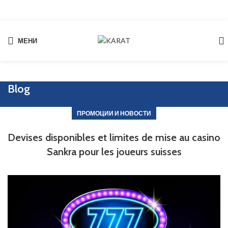
МЕНИ
Start typing to see products you are looking for.
Blog
ПРОМОЦИИ И НОВОСТИ
Devises disponibles et limites de mise au casino
Sankra pour les joueurs suisses