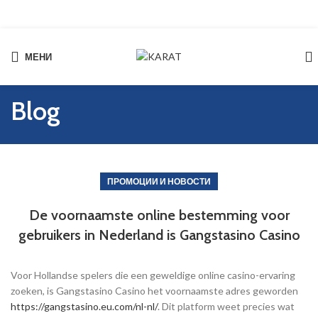
МЕНИ
Start typing to see products you are looking for.
Blog
ПРОМОЦИИ И НОВОСТИ
De voornaamste online bestemming voor
gebruikers in Nederland is Gangstasino Casino
Voor Hollandse spelers die een geweldige online casino-ervaring
zoeken, is Gangstasino Casino het voornaamste adres geworden
https://gangstasino.eu.com/nl-nl/
. Dit platform weet precies wat