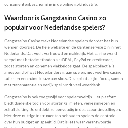
consumentenbescherming in de online gokindustrie.
Waardoor is Gangstasino Casino zo
populair voor Nederlandse spelers?
Gangstasino Casino trekt Nederlandse spelers doordat het hun
wensen doorziet. De hele website en de klantenservice zijn in het
Nederlands. Dat voelt vertrouwd en makkelijk. Het casino werkt
soepel met betaalmethoden als iDEAL, PayPal en creditcards,
zodat storten en opnemen vlekkeloos gaat. De spelcollectie is
afgestemd bij wat Nederlanders graag spelen, met veel live casino
tafels en een ruime keuze aan slots. Deze plaatselijke focus, samen
met transparantie en eerlijk spel, vindt veel weerklank.
Gangstasino is ook toegewijd voor spelerswelzijn. Het platform
biedt duidelijke tools voor stortingslimieten, verlieslimieten en
zelfuitsluiting. Je ontdekt ze eenvoudig in de accountinstellingen.
Met deze nuttige instrumenten behouden spelers de controle
over hun budget en speeltijd. Dat is iets waar verantwoorde