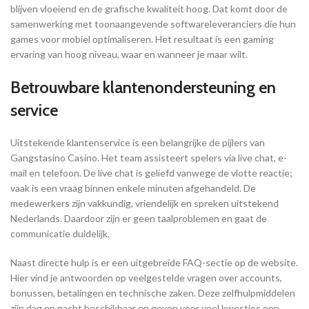
blijven vloeiend en de grafische kwaliteit hoog. Dat komt door de
samenwerking met toonaangevende softwareleveranciers die hun
games voor mobiel optimaliseren. Het resultaat is een gaming
ervaring van hoog niveau, waar en wanneer je maar wilt.
Betrouwbare klantenondersteuning en
service
Uitstekende klantenservice is een belangrijke de pijlers van
Gangstasino Casino. Het team assisteert spelers via live chat, e-
mail en telefoon. De live chat is geliefd vanwege de vlotte reactie;
vaak is een vraag binnen enkele minuten afgehandeld. De
medewerkers zijn vakkundig, vriendelijk en spreken uitstekend
Nederlands. Daardoor zijn er geen taalproblemen en gaat de
communicatie duidelijk.
Naast directe hulp is er een uitgebreide FAQ-sectie op de website.
Hier vind je antwoorden op veelgestelde vragen over accounts,
bonussen, betalingen en technische zaken. Deze zelfhulpmiddelen
zijn dag en nacht beschikbaar en geven voor veel kwesties een