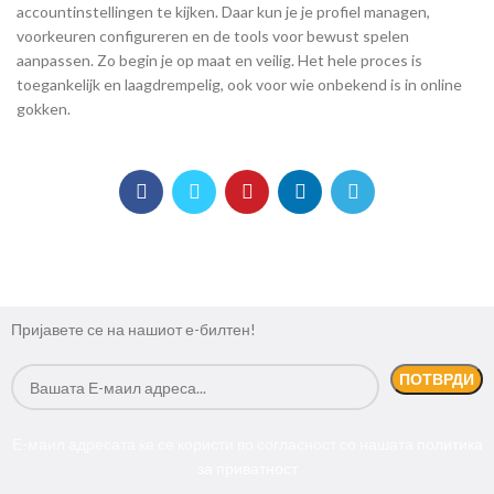
accountinstellingen te kijken. Daar kun je je profiel managen,
voorkeuren configureren en de tools voor bewust spelen
aanpassen. Zo begin je op maat en veilig. Het hele proces is
toegankelijk en laagdrempelig, ook voor wie onbekend is in online
gokken.
Пријавете се на нашиот е-билтен!
Е-маил адресата ќе се користи во согласност со нашата
политика
за приватност