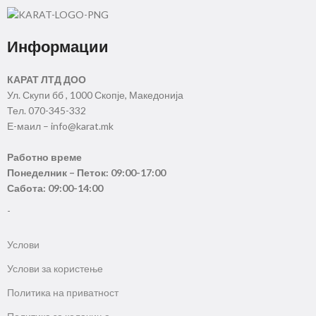
Информации
КАРАТ ЛТД ДОО
Ул. Скупи бб , 1000 Скопје, Македонија
Тел. 070-345-332
Е-маил – info@karat.mk
Работно време
Понеделник – Петок: 09:00-17:00
Сабота: 09:00-14:00
-
Услови
Услови за користење
Политика на приватност