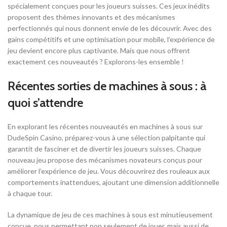
spécialement conçues pour les joueurs suisses. Ces jeux inédits
proposent des thèmes innovants et des mécanismes
perfectionnés qui nous donnent envie de les découvrir. Avec des
gains compétitifs et une optimisation pour mobile, l’expérience de
jeu devient encore plus captivante. Mais que nous offrent
exactement ces nouveautés ? Explorons-les ensemble !
Récentes sorties de machines à sous : à
quoi s’attendre
En explorant les récentes nouveautés en machines à sous sur
DudeSpin Casino, préparez-vous à une sélection palpitante qui
garantit de fasciner et de divertir les joueurs suisses. Chaque
nouveau jeu propose des mécanismes novateurs conçus pour
améliorer l’expérience de jeu. Vous découvrirez des rouleaux aux
comportements inattendues, ajoutant une dimension additionnelle
à chaque tour.
La dynamique de jeu de ces machines à sous est minutieusement
conçue, nous permettant non seulement de jouer, mais aussi de