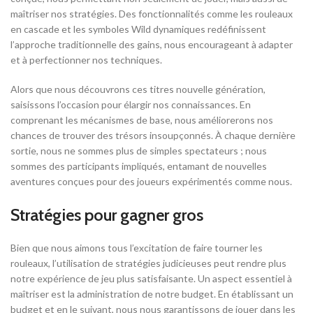
maîtriser nos stratégies. Des fonctionnalités comme les rouleaux
en cascade et les symboles Wild dynamiques redéfinissent
l’approche traditionnelle des gains, nous encourageant à adapter
et à perfectionner nos techniques.
Alors que nous découvrons ces titres nouvelle génération,
saisissons l’occasion pour élargir nos connaissances. En
comprenant les mécanismes de base, nous améliorerons nos
chances de trouver des trésors insoupçonnés. À chaque dernière
sortie, nous ne sommes plus de simples spectateurs ; nous
sommes des participants impliqués, entamant de nouvelles
aventures conçues pour des joueurs expérimentés comme nous.
Stratégies pour gagner gros
Bien que nous aimons tous l’excitation de faire tourner les
rouleaux, l’utilisation de stratégies judicieuses peut rendre plus
notre expérience de jeu plus satisfaisante. Un aspect essentiel à
maîtriser est la administration de notre budget. En établissant un
budget et en le suivant, nous nous garantissons de jouer dans les