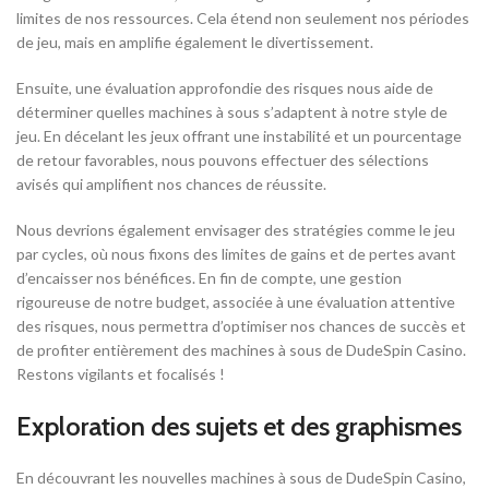
limites de nos ressources. Cela étend non seulement nos périodes
de jeu, mais en amplifie également le divertissement.
Ensuite, une évaluation approfondie des risques nous aide de
déterminer quelles machines à sous s’adaptent à notre style de
jeu. En décelant les jeux offrant une instabilité et un pourcentage
de retour favorables, nous pouvons effectuer des sélections
avisés qui amplifient nos chances de réussite.
Nous devrions également envisager des stratégies comme le jeu
par cycles, où nous fixons des limites de gains et de pertes avant
d’encaisser nos bénéfices. En fin de compte, une gestion
rigoureuse de notre budget, associée à une évaluation attentive
des risques, nous permettra d’optimiser nos chances de succès et
de profiter entièrement des machines à sous de DudeSpin Casino.
Restons vigilants et focalisés !
Exploration des sujets et des graphismes
En découvrant les nouvelles machines à sous de DudeSpin Casino,