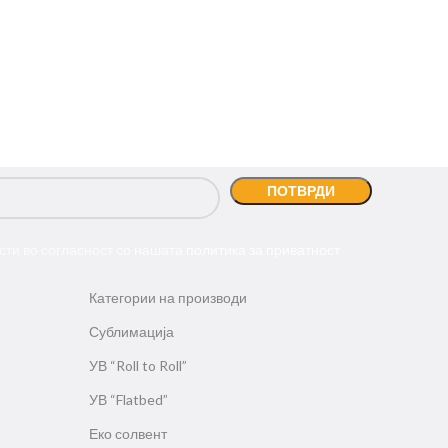
сти во согласност со нашата
политика за приватност
Категории на производи
Сублимација
УВ “Roll to Roll”
УВ “Flatbed”
Еко солвент