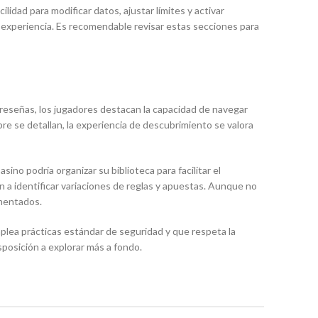
acilidad para modificar datos, ajustar límites y activar
a experiencia. Es recomendable revisar estas secciones para
as reseñas, los jugadores destacan la capacidad de navegar
re se detallan, la experiencia de descubrimiento se valora
no podría organizar su biblioteca para facilitar el
en a identificar variaciones de reglas y apuestas. Aunque no
imentados.
mplea prácticas estándar de seguridad y que respeta la
sposición a explorar más a fondo.