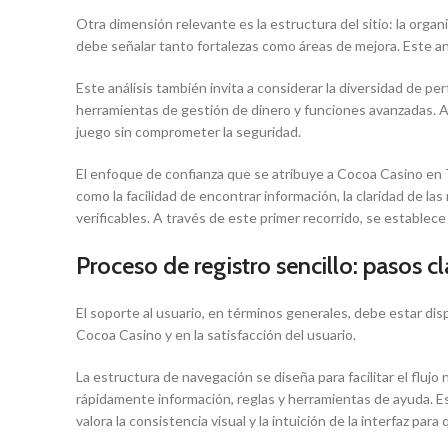
Otra dimensión relevante es la estructura del sitio: la organ
debe señalar tanto fortalezas como áreas de mejora. Este an
Este análisis también invita a considerar la diversidad de 
herramientas de gestión de dinero y funciones avanzadas. Al
juego sin comprometer la seguridad.
El enfoque de confianza que se atribuye a Cocoa Casino en Tr
como la facilidad de encontrar información, la claridad de las
verificables. A través de este primer recorrido, se estable
Proceso de registro sencillo: pasos c
El soporte al usuario, en términos generales, debe estar di
Cocoa Casino y en la satisfacción del usuario.
La estructura de navegación se diseña para facilitar el flujo
rápidamente información, reglas y herramientas de ayuda. Est
valora la consistencia visual y la intuición de la interfaz par