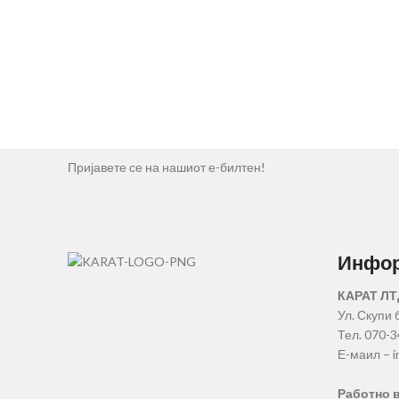
Пријавете се на нашиот е-билтен!
Инфо
КАРАТ ЛТ
Ул. Скупи 
Тел. 070-
Е-маил – i
Работно 