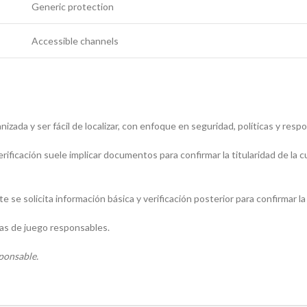
Generic protection
Accessible channels
izada y ser fácil de localizar, con enfoque en seguridad, políticas y resp
verificación suele implicar documentos para confirmar la titularidad de l
se solicita información básica y verificación posterior para confirmar la
icas de juego responsables.
sponsable.