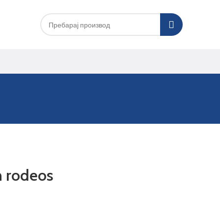
n rodeos