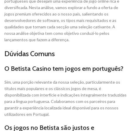
portugueses que desejam uma experiência de jogo online rica e
diversificada. Nesta análise, vamos explorar a fundo a oferta de
jogos premium oferecidos ao o nosso país, salientando os
desenvolvedores de software, os tipos mais requisitados e as
qualidades que tornam cada secção uma seleção cativante. A
nossa análise objetiva tem como objetivo conduzi-lo pelos
lançamentos que fazem a diferença.
Dúvidas Comuns
O Betista Casino tem jogos em português?
Sim, uma porção relevante da nossa seleção, particularmente os
títulos mais populares e os clássicos jogos de mesa, é
disponibilizada com interfície e indicações integralmente traduzidas
para a língua portuguesa. Colaboramos com os parceiros para
garantir a experiência localizada ideal disponível para os nossos
utilizadores em Portugal.
Os jogos no Betista são justos e