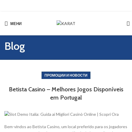
МЕНИ
Start typing to see products you are looking for.
Blog
ПРОМОЦИИ И НОВОСТИ
Betista Casino – Melhores Jogos Disponíveis
em Portugal
Bem-vindos ao Betista Casino, um local preferido para os jogadores