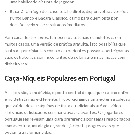
uma habilidade distinta do jogador.
Bacará:
Um jogo de acaso total e direto, disponível nas versões
Punto Banco e Bacará Clássico, ótimo para quem opta por
decisões velozes e resultados imediatos.
Para cada destes jogos, fornecemos tutoriais completos e, em
muitos casos, uma versão de prática gratuita. Isto possibilita que
tanto os principiantes como os experientes possam aperfeiçoar as
suas estratégias sem risco, antes de se lançarem nas mesas com
dinheiro real.
Caça-Níqueis Populares em Portugal
As slots são, sem dúvida, o ponto central de qualquer casino online,
e no Betista não é diferente. Proporcionamos uma extensa coleção
que vai desde as máquinas de frutas tradicionais até aos video
slots mais sofisticados com narrativas cativantes. Os jogadores
portugueses revelam uma clara preferência por temas relacionados
com aventura, mitologia e grandes jackpots progressivos que
podem transformar vidas.