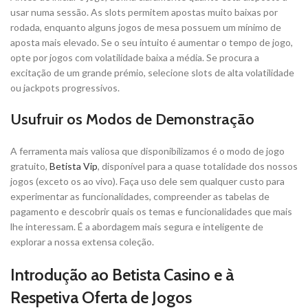
usar numa sessão. As slots permitem apostas muito baixas por
rodada, enquanto alguns jogos de mesa possuem um mínimo de
aposta mais elevado. Se o seu intuito é aumentar o tempo de jogo,
opte por jogos com volatilidade baixa a média. Se procura a
excitação de um grande prémio, selecione slots de alta volatilidade
ou jackpots progressivos.
Usufruir os Modos de Demonstração
A ferramenta mais valiosa que disponibilizamos é o modo de jogo
gratuito,
Betista Vip
, disponível para a quase totalidade dos nossos
jogos (exceto os ao vivo). Faça uso dele sem qualquer custo para
experimentar as funcionalidades, compreender as tabelas de
pagamento e descobrir quais os temas e funcionalidades que mais
lhe interessam. É a abordagem mais segura e inteligente de
explorar a nossa extensa coleção.
Introdução ao Betista Casino e à
Respetiva Oferta de Jogos