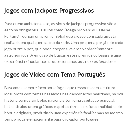
Jogos com Jackpots Progressivos
Para quem ambiciona alto, as slots de jackpot progressivo são a
escolha obrigatória. Títulos como “Mega Moolah” ou “Divine
Fortune” reúnem um prémio global que cresce com cada aposta
realizada em qualquer casino da rede. Uma pequena porção de cada
jogo nutre o pot, que pode chegar a valores verdadeiramente
astronómicos. A emoção de buscar estes prémios colossais é uma
experiência singular que proporcionamos aos nossos jogadores.
Jogos de Vídeo com Tema Português
Buscamos sempre incorporar jogos que ressoem com a cultura
local. Slots com temas baseados nas descobertas marítimas, na rica
história ou nos símbolos nacionais têm uma aceitação especial.
Estes títulos unem gráficos espetaculares com funcionalidades de
bónus originais, produzindo uma experiência familiar mas ao mesmo
tempo nova e emocionante para o jogador português.