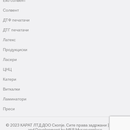
Еко солвент
Солвент
ДТФ печатачи
ДТГ печатачи
Латекс
Продукциски
Ласери
ЦНЦ
Катери
Виткалки
Ламинатори
Преси
© 2023 КАРАТ ЛТД ДОО Скопје. Сите права задржани | Hosting
and Development by MSP Myserverplace