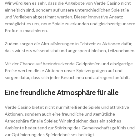
Wir würdigen es sehr, dass die Angebote von Verde Casino nicht
einheitlich sind, sondern auf unsere unterschiedlichen Spielstile
und Vorlieben abgestimmt werden. Dieser innovative Ansatz
ermöglicht es uns, neue Spiele zu erkunden und gleichzeitig unsere
Profite zu maximieren.
Zudem sorgen die Aktualisierungen in Echtzeit zu Aktionen dafür,
dass wir stets wissend sind und angespornt bleiben, teilzunehmen.
Mit der Chance auf beeindruckende Geldprämien und einzigartige
Preise werten diese Aktionen unser Spielvergnügen auf und
sorgen dafür, dass sich jeder Besuch neu und aufregend anfühlt.
Eine freundliche Atmosphäre für alle
Verde Casino bietet nicht nur mitreißende Spiele und attraktive
Aktionen, sondern auch eine freundliche und gemütliche
Atmosphäre für alle Spieler. Wir sind sicher, dass ein solches
Ambiente bedeutend zur Stärkung des Gemeinschaftsgefühls und
zur Optimierung des Spielerlebnisses beiträgt.