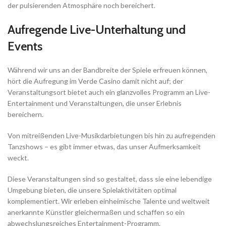
der pulsierenden Atmosphäre noch bereichert.
Aufregende Live-Unterhaltung und
Events
Während wir uns an der Bandbreite der Spiele erfreuen können,
hört die Aufregung im Verde Casino damit nicht auf; der
Veranstaltungsort bietet auch ein glanzvolles Programm an Live-
Entertainment und Veranstaltungen, die unser Erlebnis
bereichern.
Von mitreißenden Live-Musikdarbietungen bis hin zu aufregenden
Tanzshows – es gibt immer etwas, das unser Aufmerksamkeit
weckt.
Diese Veranstaltungen sind so gestaltet, dass sie eine lebendige
Umgebung bieten, die unsere Spielaktivitäten optimal
komplementiert. Wir erleben einheimische Talente und weltweit
anerkannte Künstler gleichermaßen und schaffen so ein
abwechslungsreiches Entertainment-Programm.