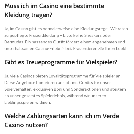
Muss ich im Casino eine bestimmte
Kleidung tragen?
Ja, im Casino gibt es normalerweise eine Kleidungsregel. Wir raten
zu gepflegte Freizeitkleidung – bitte keine Sneakers oder
Bermudas. Ein passendes Outfit fördert einem angenehmen und
unterhaltsamen Casino-Erlebnis bei. Präsentieren Sie Ihren Look!
Gibt es Treueprogramme für Vielspieler?
Ja, viele Casinos bieten Loyalitätsprogramme für Vielspieler an.
Diese Angebote honorieren uns oft mit Credits für unser
Spielverhalten, exklusiven Boni und Sonderaktionen und steigern
so unser gesamtes Spielerlebnis, während wir unseren
Lieblingsspielen widmen.
Welche Zahlungsarten kann ich im Verde
Casino nutzen?