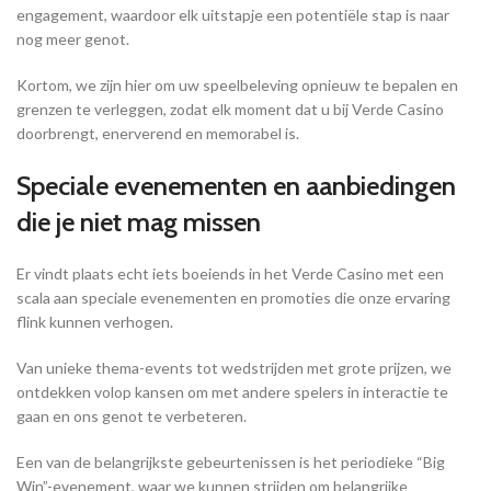
engagement, waardoor elk uitstapje een potentiële stap is naar
nog meer genot.
Kortom, we zijn hier om uw speelbeleving opnieuw te bepalen en
grenzen te verleggen, zodat elk moment dat u bij Verde Casino
doorbrengt, enerverend en memorabel is.
Speciale evenementen en aanbiedingen
die je niet mag missen
Er vindt plaats echt iets boeiends in het Verde Casino met een
scala aan speciale evenementen en promoties die onze ervaring
flink kunnen verhogen.
Van unieke thema-events tot wedstrijden met grote prijzen, we
ontdekken volop kansen om met andere spelers in interactie te
gaan en ons genot te verbeteren.
Een van de belangrijkste gebeurtenissen is het periodieke “Big
Win”-evenement, waar we kunnen strijden om belangrijke