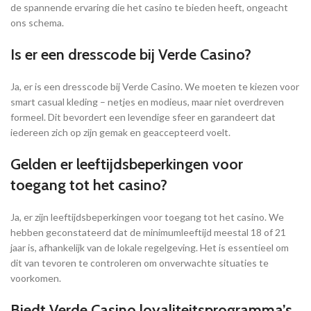
de spannende ervaring die het casino te bieden heeft, ongeacht
ons schema.
Is er een dresscode bij Verde Casino?
Ja, er is een dresscode bij Verde Casino. We moeten te kiezen voor
smart casual kleding – netjes en modieus, maar niet overdreven
formeel. Dit bevordert een levendige sfeer en garandeert dat
iedereen zich op zijn gemak en geaccepteerd voelt.
Gelden er leeftijdsbeperkingen voor
toegang tot het casino?
Ja, er zijn leeftijdsbeperkingen voor toegang tot het casino. We
hebben geconstateerd dat de minimumleeftijd meestal 18 of 21
jaar is, afhankelijk van de lokale regelgeving. Het is essentieel om
dit van tevoren te controleren om onverwachte situaties te
voorkomen.
Biedt Verde Casino loyaliteitsprogramma’s