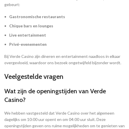
gebeurt:
Gastronomische restaurants
Chique bars en lounges
Live entertainment
Privé-evenementen
Bij Verde Casino zijn dineren en entertainment naadloos in elkaar
overgevloeid, waardoor ons bezoek ongetwijfeld bijzonder wordt.
Veelgestelde vragen
Wat zijn de openingstijden van Verde
Casino?
We hebben vastgesteld dat Verde Casino over het algemeen
dagelijks om 10:00 uur opent en om 04:00 uur sluit. Deze
openingstijden geven ons ruime mogelijkheden om te genieten van