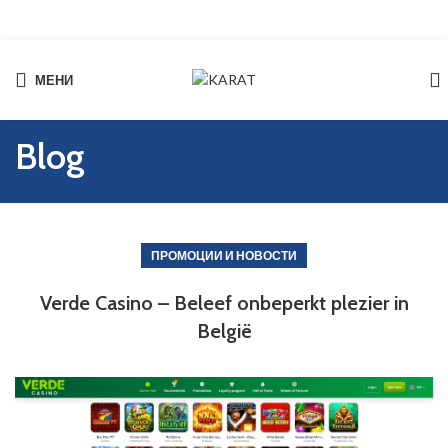
МЕНИ
Start typing to see products you are looking for.
Blog
ПРОМОЦИИ И НОВОСТИ
Verde Casino – Beleef onbeperkt plezier in
België