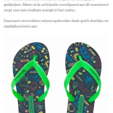
geldprijzen. Alleen al de anticipatie voorafgaand aan dit evenement
zorgt voor een voelbare energie in het casino.
Daarnaast verstrekken seizoensgebonden deals gratis drankjes en
maaltijdvouchers aan.