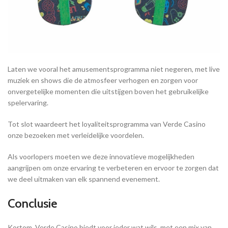
Laten we vooral het amusementsprogramma niet negeren, met live
muziek en shows die de atmosfeer verhogen en zorgen voor
onvergetelijke momenten die uitstijgen boven het gebruikelijke
spelervaring.
Tot slot waardeert het loyaliteitsprogramma van Verde Casino
onze bezoeken met verleidelijke voordelen.
Als voorlopers moeten we deze innovatieve mogelijkheden
aangrijpen om onze ervaring te verbeteren en ervoor te zorgen dat
we deel uitmaken van elk spannend evenement.
Conclusie
Kortom, Verde Casino biedt voor ieder wat wils, met een mix van