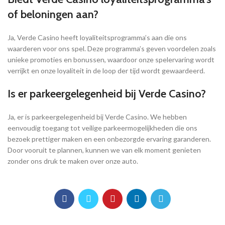
of beloningen aan?
Ja, Verde Casino heeft loyaliteitsprogramma’s aan die ons
waarderen voor ons spel. Deze programma’s geven voordelen zoals
unieke promoties en bonussen, waardoor onze spelervaring wordt
verrijkt en onze loyaliteit in de loop der tijd wordt gewaardeerd.
Is er parkeergelegenheid bij Verde Casino?
Ja, er is parkeergelegenheid bij Verde Casino. We hebben
eenvoudig toegang tot veilige parkeermogelijkheden die ons
bezoek prettiger maken en een onbezorgde ervaring garanderen.
Door vooruit te plannen, kunnen we van elk moment genieten
zonder ons druk te maken over onze auto.