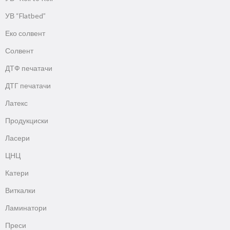
УВ “Flatbed”
Еко солвент
Солвент
ДТФ печатачи
ДТГ печатачи
Латекс
Продукциски
Ласери
ЦНЦ
Катери
Виткалки
Ламинатори
Преси