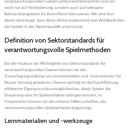
verantwortungsvolles Gamen umfassend betrachten und uns
nicht nur auf Verhinderung, sondern auch auf wirksame
Beistandsangebote für Betroffene fokussieren. Wir sind fest
davon überzeugt, dass diese Aktion bedeutend zum Wohlbefinden
der Spieler in der Alpenrepublik unterstützt.
Definition von Sektorstandards für
verantwortungsvolle Spielmethoden
Bei der Analyse der Wichtigkeit von Sektorstandards für
verantwortungsvolles Gamen müssen wir der
Zurverfügungstellung von Lernmaterialien und -instrumenten für
Nutzer Vorrang gewähren. Ebenso wichtig ist die Durchführung
effizienter Eigenausschlussmöglichkeiten, damit Spieler die
Steuerung über ihr Spielverhalten erlangen können. In
Kooperation können wir ein sicheres Milieu schaffen, das
verantwortungsvolles Spielverhalten begünstigt.
Lernmaterialien und -werkzeuge