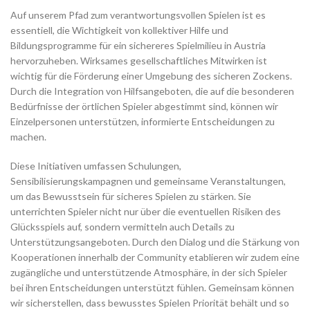
Auf unserem Pfad zum verantwortungsvollen Spielen ist es
essentiell, die Wichtigkeit von kollektiver Hilfe und
Bildungsprogramme für ein sichereres Spielmilieu in Austria
hervorzuheben. Wirksames gesellschaftliches Mitwirken ist
wichtig für die Förderung einer Umgebung des sicheren Zockens.
Durch die Integration von Hilfsangeboten, die auf die besonderen
Bedürfnisse der örtlichen Spieler abgestimmt sind, können wir
Einzelpersonen unterstützen, informierte Entscheidungen zu
machen.
Diese Initiativen umfassen Schulungen,
Sensibilisierungskampagnen und gemeinsame Veranstaltungen,
um das Bewusstsein für sicheres Spielen zu stärken. Sie
unterrichten Spieler nicht nur über die eventuellen Risiken des
Glücksspiels auf, sondern vermitteln auch Details zu
Unterstützungsangeboten. Durch den Dialog und die Stärkung von
Kooperationen innerhalb der Community etablieren wir zudem eine
zugängliche und unterstützende Atmosphäre, in der sich Spieler
bei ihren Entscheidungen unterstützt fühlen. Gemeinsam können
wir sicherstellen, dass bewusstes Spielen Priorität behält und so