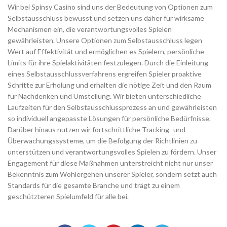
Wir bei Spinsy Casino sind uns der Bedeutung von Optionen zum
Selbstausschluss bewusst und setzen uns daher für wirksame
Mechanismen ein, die verantwortungsvolles Spielen
gewährleisten. Unsere Optionen zum Selbstausschluss legen
Wert auf Effektivität und ermöglichen es Spielern, persönliche
Limits für ihre Spielaktivitäten festzulegen. Durch die Einleitung
eines Selbstausschlussverfahrens ergreifen Spieler proaktive
Schritte zur Erholung und erhalten die nötige Zeit und den Raum
für Nachdenken und Umstellung. Wir bieten unterschiedliche
Laufzeiten für den Selbstausschlussprozess an und gewährleisten
so individuell angepasste Lösungen für persönliche Bedürfnisse.
Darüber hinaus nutzen wir fortschrittliche Tracking- und
Überwachungssysteme, um die Befolgung der Richtlinien zu
unterstützen und verantwortungsvolles Spielen zu fördern. Unser
Engagement für diese Maßnahmen unterstreicht nicht nur unser
Bekenntnis zum Wohlergehen unserer Spieler, sondern setzt auch
Standards für die gesamte Branche und trägt zu einem
geschützteren Spielumfeld für alle bei.