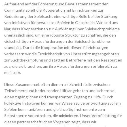
Aufbauend auf der Förderung und Bewusstseinsarbeit der
Community spielt die Kooperation mit Einrichtungen zur
Reduzierung der Spielsucht eine wichtige Rolle bei der Stärkung
von Initiativen für bewusstes Spielen in Österreich. Wir sind uns
klar, dass Kooperationen zur Aufklärung über Spielsuchtprobleme
unerlässlich sind, um eine robuste Struktur zu schaffen, die den
vielschichtigen Herausforderungen der Spielsuchtprobleme
standhält. Durch die Kooperation mit diesen Einrichtungen
verbessern wir die Erreichbarkeit von Unterstützungsangeboten
zur Suchtbekämpfung und statten Betroffene mit den Ressourcen
aus, die sie brauchen, um ihre Herausforderungen erfolgreich zu
meistern.
Diese Zusammenarbeiten dienen als Schnittstelle zwischen
Teilnehmern und bedeutenden Hilfsangeboten und sichern so
einen zugänglichen und transparenten Zugang zu Hilfe. Durch
kollektive Initiativen können wir Wissen zu verantwortungsvollem
Spielen kommunizieren und gleichzeitig Instrumente zum
Selbstsperre vorantreiben, die minimieren. Unser Verpflichtung für
diesen partnerschaftlichen Vorgehen zeigt, dass wir