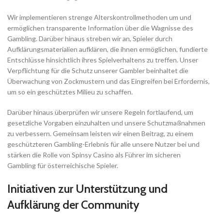
Wir implementieren strenge Alterskontrollmethoden um und
ermöglichen transparente Information über die Wagnisse des
Gambling. Darüber hinaus streben wir an, Spieler durch
Aufklärungsmaterialien aufklären, die ihnen ermöglichen, fundierte
Entschlüsse hinsichtlich ihres Spielverhaltens zu treffen. Unser
Verpflichtung für die Schutz unserer Gambler beinhaltet die
Überwachung von Zockmustern und das Eingreifen bei Erfordernis,
um so ein geschütztes Milieu zu schaffen.
Darüber hinaus überprüfen wir unsere Regeln fortlaufend, um
gesetzliche Vorgaben einzuhalten und unsere Schutzmaßnahmen
zu verbessern. Gemeinsam leisten wir einen Beitrag, zu einem
geschützteren Gambling-Erlebnis für alle unsere Nutzer bei und
stärken die Rolle von Spinsy Casino als Führer im sicheren
Gambling für österreichische Spieler.
Initiativen zur Unterstützung und
Aufklärung der Community