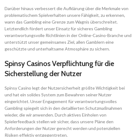
Darüber hinaus verbessert die Aufklärung über die Merkmale von
problematischem Spielverhalten unsere Fähigkeit, zu erkennen,
wann das Gambling eine Grenze zum Wagnis überschreitet.
Letztendlich fördert unser Einsatz für sicheres Gambling
verantwortungsvolle Richtlinien in der Online-Casino-Branche und
unterstützt unser gemeinsames Ziel, allen Gamblern eine
geschützte und unterhaltsame Atmosphäre zu sichern.
Spinsy Casinos Verpflichtung für die
Sicherstellung der Nutzer
Spinsy Casino legt der Nutzersicherheit größte Wichtigkeit bei
und hat ein solides System zum Bewahren seiner Nutzer
eingerichtet. Unser Engagement für verantwortungsvolles
Gambling spiegelt sich in den detaillierten Schutzmaßnahmen
wieder, die wir anwenden. Durch aktives Einholen von
Spielerfeedback stellen wir sicher, dass unsere Pläne den
Anforderungen der Nutzer gerecht werden und potenziellen
Risiken effektiv entgegentreten.