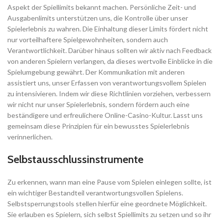
Aspekt der Spiellimits bekannt machen. Persönliche Zeit- und
Ausgabenlimits unterstützen uns, die Kontrolle über unser
Spielerlebnis zu wahren. Die Einhaltung dieser Limits fördert nicht
nur vorteilhaftere Spielgewohnheiten, sondern auch
Verantwortlichkeit. Darüber hinaus sollten wir aktiv nach Feedback
von anderen Spielern verlangen, da dieses wertvolle Einblicke in die
Spielumgebung gewährt. Der Kommunikation mit anderen
assistiert uns, unser Erfassen von verantwortungsvollem Spielen
zu intensivieren. Indem wir diese Richtlinien vorziehen, verbessern
wir nicht nur unser Spielerlebnis, sondern fördern auch eine
beständigere und erfreulichere Online-Casino-Kultur. Lasst uns
gemeinsam diese Prinzipien für ein bewusstes Spielerlebnis
verinnerlichen.
Selbstausschlussinstrumente
Zu erkennen, wann man eine Pause vom Spielen einlegen sollte, ist
ein wichtiger Bestandteil verantwortungsvollen Spielens.
Selbstsperrungstools stellen hierfür eine geordnete Möglichkeit.
Sie erlauben es Spielern, sich selbst Spiellimits zu setzen und so ihr