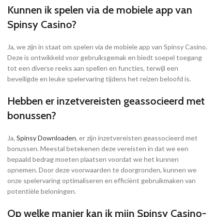
Kunnen ik spelen via de mobiele app van
Spinsy Casino?
Ja, we zijn in staat om spelen via de mobiele app van Spinsy Casino.
Deze is ontwikkeld voor gebruiksgemak en biedt soepel toegang
tot een diverse reeks aan spellen en functies, terwijl een
beveiligde en leuke spelervaring tijdens het reizen beloofd is.
Hebben er inzetvereisten geassocieerd met
bonussen?
Ja,
Spinsy Downloaden
, er zijn inzetvereisten geassocieerd met
bonussen. Meestal betekenen deze vereisten in dat we een
bepaald bedrag moeten plaatsen voordat we het kunnen
opnemen. Door deze voorwaarden te doorgronden, kunnen we
onze spelervaring optimaliseren en efficiënt gebruikmaken van
potentiële beloningen.
Op welke manier kan ik mijn Spinsy Casino-