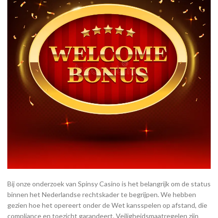
Bij onze onderzoek van Spinsy Casino is het belangrijk om de status
binnen het Nederlandse rechtskader te begrijpen. We hebben
gezien hoe het opereert onder de Wet kansspelen op afstand, die
compliance en toezicht garandeert. Veiligheidsmaatregelen zijn