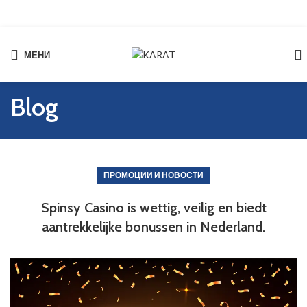
МЕНИ
Start typing to see products you are looking for.
Blog
ПРОМОЦИИ И НОВОСТИ
Spinsy Casino is wettig, veilig en biedt
aantrekkelijke bonussen in Nederland.