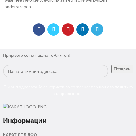
onderstrepen.
Пријавете се на нашиот е-билтен!
Е-маил адресата ќе се користи во согласност со нашата
политика
за приватност
Информации
КАРАТ ЛТД ДОО