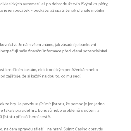
d klasických automatů až po dobrodružství s živými krupiéry,
o je jen počátek – počkáte, až spatříte, jak plynulé mobilní
ovnictví. Je nám všem známo, jak zásadní je bankovní
zabezpečují naše finanční informace před všemi potenciálními
dnost kreditním kartám, elektronickým peněženkám nebo
 zajišťuje, že si každý najdou to, co mu sedí.
ze hry. Je povzbuzující mít jistotu, že pomoc je jen jedno
ž se týkaly pravidel hry, bonusů nebo problémů s účtem, a
jistotu při naší herní cestě.
, na čem opravdu záleží – na hraní. Spinit Casino opravdu