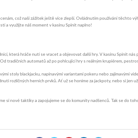
enám, což naši zážitek ještě více zlepší. Ovládnutím používání těchto výh
ostí a využijte náš moment v kasinu Spinit naplno!
icí, která hráče nutí se vracet a objevovat další hry. V kasinu Spinit nás p
 Od tradičních automatů až po pohlcující hry s reálným krupiérem, pestrost
ými stoly blackjacku, napínavými variantami pokeru nebo zajímavými vid
ládnutí rozličných herních prvků. Ať už se honíme za jackpoty, nebo si jen
eme si nové taktiky a zapojujeme se do komunity nadšenců. Tak se do toho