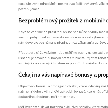
exceluje svým odhodláním poskytovat špičkový servis zákazníků
potřebujeme!
Bezproblémový prožitek z mobilního
Když se vnoříme do prostředí online her, může plynulý mobilní
snadno pohybovat v rozmanité nabídce zábav, od výherních au
nám dovoluje bez námahy přepínat mezi zábavami a udržovat s
Představte si, že vsázíme nebo otáčíme bubny na cestách, be
usnadňuje osvojení si novým hrám a funkcím. Přijetím tohoto 
vzrušující a obohacující. Pusťme se ponořit do našeho dobrod
Čekají na vás napínavé bonusy a pro
Objevování bonusů a propagačních akcí, které vylepšují náš he
naši herní dobu a výhry! Od uvítacích bonusů, které nás přivít
dodatečnou hodnotu naší hratelnosti.
Měli bychom si dávat pozor na exkluzivní nabídky, které moh