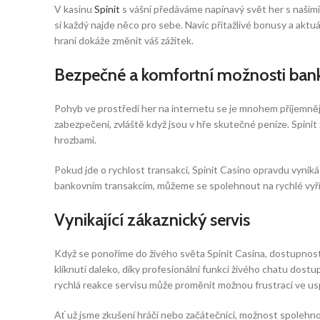
V kasinu
Spinit
s vášní předáváme napínavý svět her s našimi 
si každý najde něco pro sebe. Navíc přitažlivé bonusy a aktuál
hraní dokáže změnit váš zážitek.
Bezpečné a komfortní možnosti bank
Pohyb ve prostředí her na internetu se je mnohem příjemněj
zabezpečení, zvláště když jsou v hře skutečné peníze. Spinit
hrozbami.
Pokud jde o rychlost transakcí, Spinit Casino opravdu vyni
bankovním transakcím, můžeme se spolehnout na rychlé vyřízen
Vynikající zákaznický servis
Když se ponoříme do živého světa Spinit Casina, dostupnost k
kliknutí daleko, díky profesionální funkci živého chatu dostu
rychlá reakce servisu může proměnit možnou frustraci ve uspok
Ať už jsme zkušení hráči nebo začátečníci, možnost spolehno