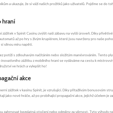
m a ukazuje, že si váží našich prožitků jako uživatelů. Pojďme se do toho 
 hraní
 zážitek v Spinit Casinu zvýšit naši zábavu na vyšší úroveň. Díky přívětiv
tomatů až po hry s živým krupiérem, které jsou navrženy pro naše pohodl
i silnou míru napětí.
z potíží s zdlouhavým načítáním nebo složitým manévrováním. Tento plynu
inovativního zážitku z mobilního hraní se vydáváme na cestu k mistrovstv
ružství ve hrách a vylepšit ho!
pagační akce
rní zážitek v kasinu Spinit, je vzrušující. Díky přitažlivým bonusovým st
ají jako nové hráče, až po probíhající propagační akce, jejichž účelem je z
ou zahrnovat bezplatná otočení nebo odměny za věrnost. Tyto výhody nejen 