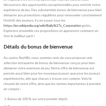
découvrons des opportunités exceptionnelles pour enrichir notre
expérience de jeu. Des substantiels bonus de bienvenue pour bien
démarrer aux promotions régulières pour renouveler constamment
l’intérêt des joueurs, il y en a pour tous les
https://en.wikipedia.org/wiki/Bally%27s_Corporation
goûts.
Explorons ensemble ces propositions et apprenons comment en
tirer le meilleur parti !
Détails du bonus de bienvenue
Au casino SkyHills, nous sommes ravis de vous proposer une
sélection attrayante de bonus de bienvenue conçus pour bien
démarrer votre aventure de jeu. Notre offre de bienvenue est
pensée aussi bien pour les nouveaux joueurs que pour les joueurs
expérimentés, afin que chacun y trouve son compte. Voici le
résumé de notre offre, ainsi que les termes importantes à prendre
en compte :
Bonus de 100 % sur votre premier dépôt.