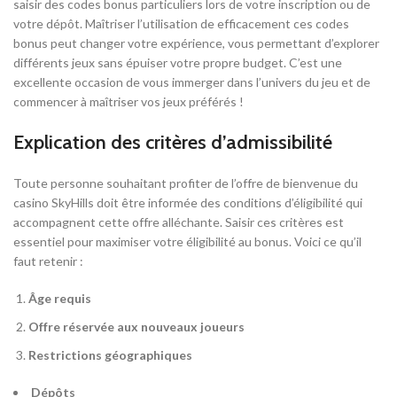
saisir des codes bonus particuliers lors de votre inscription ou de
votre dépôt. Maîtriser l’utilisation de efficacement ces codes
bonus peut changer votre expérience, vous permettant d’explorer
différents jeux sans épuiser votre propre budget. C’est une
excellente occasion de vous immerger dans l’univers du jeu et de
commencer à maîtriser vos jeux préférés !
Explication des critères d’admissibilité
Toute personne souhaitant profiter de l’offre de bienvenue du
casino SkyHills doit être informée des conditions d’éligibilité qui
accompagnent cette offre alléchante. Saisir ces critères est
essentiel pour maximiser votre éligibilité au bonus. Voici ce qu’il
faut retenir :
Âge requis
Offre réservée aux nouveaux joueurs
Restrictions géographiques
Dépôts