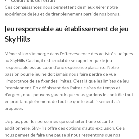
Conditions de retrait
Ces connaissances nous permettent de mieux gérer notre
expérience de jeu et de tirer pleinement parti de nos bonus.
Jeu responsable au établissement de jeu
SkyHills
Même si l’on s’immerge dans l’effervescence des activités ludiques
au SkyHills Casino, il est crucial de se rappeler que le jeu
responsable est au cœur d’une expérience plaisante. Notre
passion pour le jeu ne doit jamais nous faire perdre de vue
l’importance de se fixer des limites. C’est là que les limites de jeu
interviennent. En définissant des limites claires de temps et
d’argent, nous pouvons garantir que nous gardons le contrôle tout
en profitant pleinement de tout ce que le établissement a à
proposer.
De plus, pour les personnes qui souhaitent une sécurité
additionnelle, SkyHills offre des options d’auto-exclusion. Cela
nous permet de faire une pause si nous ressentons que nos