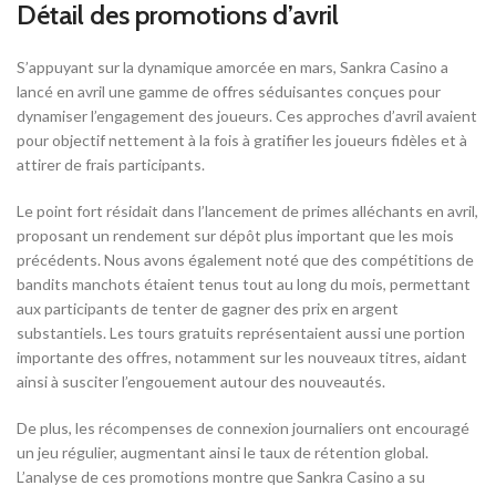
Détail des promotions d’avril
S’appuyant sur la dynamique amorcée en mars, Sankra Casino a
lancé en avril une gamme de offres séduisantes conçues pour
dynamiser l’engagement des joueurs. Ces approches d’avril avaient
pour objectif nettement à la fois à gratifier les joueurs fidèles et à
attirer de frais participants.
Le point fort résidait dans l’lancement de primes alléchants en avril,
proposant un rendement sur dépôt plus important que les mois
précédents. Nous avons également noté que des compétitions de
bandits manchots étaient tenus tout au long du mois, permettant
aux participants de tenter de gagner des prix en argent
substantiels. Les tours gratuits représentaient aussi une portion
importante des offres, notamment sur les nouveaux titres, aidant
ainsi à susciter l’engouement autour des nouveautés.
De plus, les récompenses de connexion journaliers ont encouragé
un jeu régulier, augmentant ainsi le taux de rétention global.
L’analyse de ces promotions montre que Sankra Casino a su