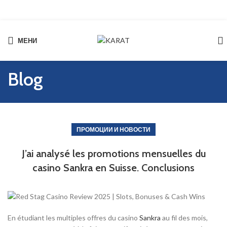
МЕНИ
Blog
ПРОМОЦИИ И НОВОСТИ
J’ai analysé les promotions mensuelles du
casino Sankra en Suisse. Conclusions
En étudiant les multiples offres du casino
Sankra
au fil des mois,