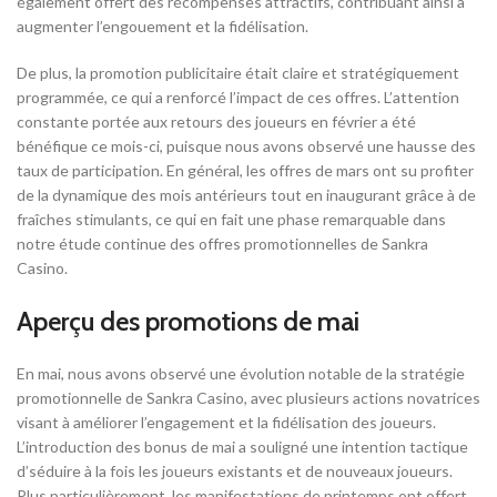
également offert des récompenses attractifs, contribuant ainsi à
augmenter l’engouement et la fidélisation.
De plus, la promotion publicitaire était claire et stratégiquement
programmée, ce qui a renforcé l’impact de ces offres. L’attention
constante portée aux retours des joueurs en février a été
bénéfique ce mois-ci, puisque nous avons observé une hausse des
taux de participation. En général, les offres de mars ont su profiter
de la dynamique des mois antérieurs tout en inaugurant grâce à de
fraîches stimulants, ce qui en fait une phase remarquable dans
notre étude continue des offres promotionnelles de Sankra
Casino.
Aperçu des promotions de mai
En mai, nous avons observé une évolution notable de la stratégie
promotionnelle de Sankra Casino, avec plusieurs actions novatrices
visant à améliorer l’engagement et la fidélisation des joueurs.
L’introduction des bonus de mai a souligné une intention tactique
d’séduire à la fois les joueurs existants et de nouveaux joueurs.
Plus particulièrement, les manifestations de printemps ont offert