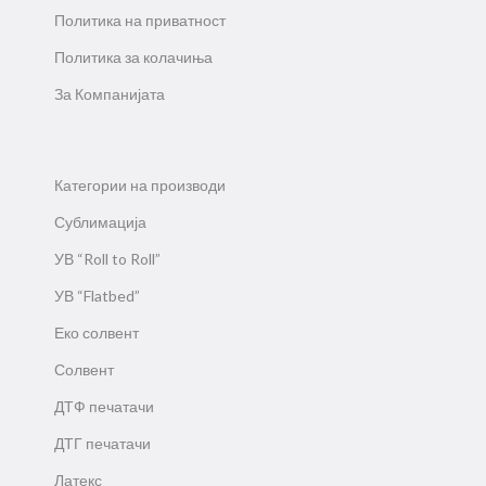
Политика на приватност
Политика за колачиња
За Компанијата
Категории на производи
Сублимација
УВ “Roll to Roll”
УВ “Flatbed”
Еко солвент
Солвент
ДТФ печатачи
ДТГ печатачи
Латекс