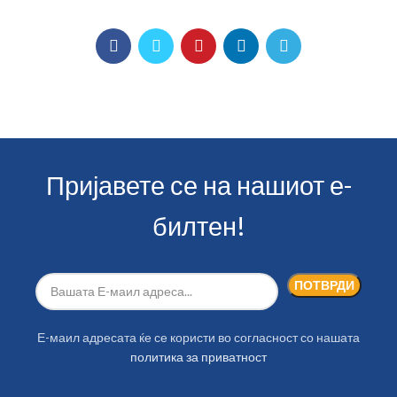
Пријавете се на нашиот е-
билтен!
Е-маил адресата ќе се користи во согласност со нашата
политика за приватност