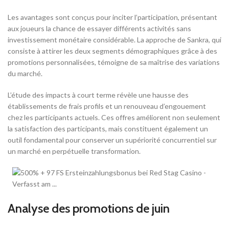
Les avantages sont conçus pour inciter l’participation, présentant
aux joueurs la chance de essayer différents activités sans
investissement monétaire considérable. La approche de Sankra, qui
consiste à attirer les deux segments démographiques grâce à des
promotions personnalisées, témoigne de sa maîtrise des variations
du marché.
L’étude des impacts à court terme révèle une hausse des
établissements de frais profils et un renouveau d’engouement
chez les participants actuels. Ces offres améliorent non seulement
la satisfaction des participants, mais constituent également un
outil fondamental pour conserver un supériorité concurrentiel sur
un marché en perpétuelle transformation.
Analyse des promotions de juin