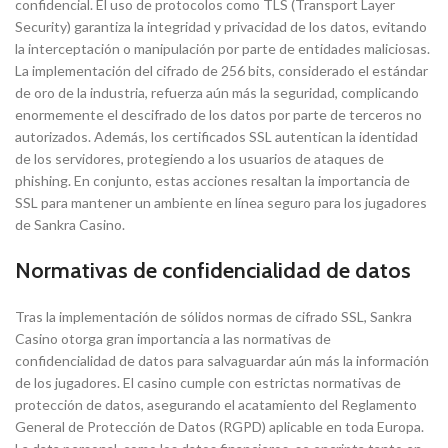
confidencial. El uso de protocolos como TLS (Transport Layer
Security) garantiza la integridad y privacidad de los datos, evitando
la interceptación o manipulación por parte de entidades maliciosas.
La implementación del cifrado de 256 bits, considerado el estándar
de oro de la industria, refuerza aún más la seguridad, complicando
enormemente el descifrado de los datos por parte de terceros no
autorizados. Además, los certificados SSL autentican la identidad
de los servidores, protegiendo a los usuarios de ataques de
phishing. En conjunto, estas acciones resaltan la importancia de
SSL para mantener un ambiente en línea seguro para los jugadores
de Sankra Casino.
Normativas de confidencialidad de datos
Tras la implementación de sólidos normas de cifrado SSL, Sankra
Casino otorga gran importancia a las normativas de
confidencialidad de datos para salvaguardar aún más la información
de los jugadores. El casino cumple con estrictas normativas de
protección de datos, asegurando el acatamiento del Reglamento
General de Protección de Datos (RGPD) aplicable en toda Europa.