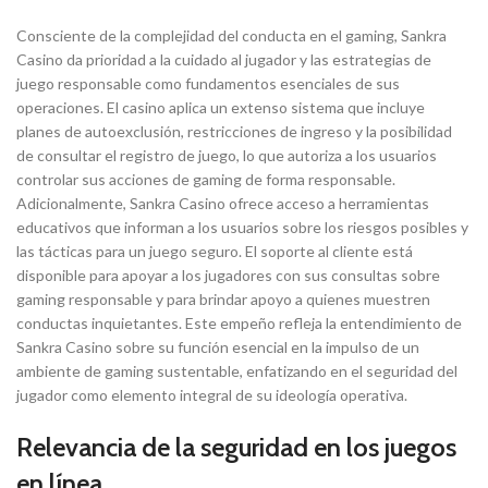
Consciente de la complejidad del conducta en el gaming, Sankra
Casino da prioridad a la cuidado al jugador y las estrategias de
juego responsable como fundamentos esenciales de sus
operaciones. El casino aplica un extenso sistema que incluye
planes de autoexclusión, restricciones de ingreso y la posibilidad
de consultar el registro de juego, lo que autoriza a los usuarios
controlar sus acciones de gaming de forma responsable.
Adicionalmente, Sankra Casino ofrece acceso a herramientas
educativos que informan a los usuarios sobre los riesgos posibles y
las tácticas para un juego seguro. El soporte al cliente está
disponible para apoyar a los jugadores con sus consultas sobre
gaming responsable y para brindar apoyo a quienes muestren
conductas inquietantes. Este empeño refleja la entendimiento de
Sankra Casino sobre su función esencial en la impulso de un
ambiente de gaming sustentable, enfatizando en el seguridad del
jugador como elemento integral de su ideología operativa.
Relevancia de la seguridad en los juegos
en línea