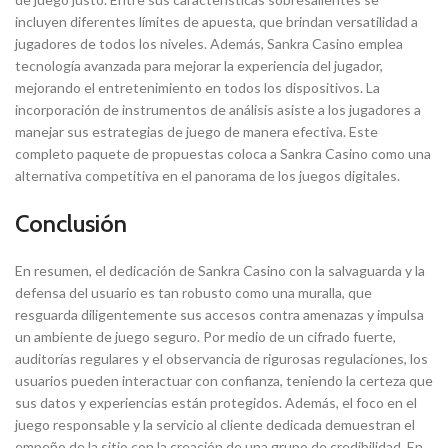
incluyen diferentes límites de apuesta, que brindan versatilidad a
jugadores de todos los niveles. Además, Sankra Casino emplea
tecnología avanzada para mejorar la experiencia del jugador,
mejorando el entretenimiento en todos los dispositivos. La
incorporación de instrumentos de análisis asiste a los jugadores a
manejar sus estrategias de juego de manera efectiva. Este
completo paquete de propuestas coloca a Sankra Casino como una
alternativa competitiva en el panorama de los juegos digitales.
Conclusión
En resumen, el dedicación de Sankra Casino con la salvaguarda y la
defensa del usuario es tan robusto como una muralla, que
resguarda diligentemente sus accesos contra amenazas y impulsa
un ambiente de juego seguro. Por medio de un cifrado fuerte,
auditorías regulares y el observancia de rigurosas regulaciones, los
usuarios pueden interactuar con confianza, teniendo la certeza que
sus datos y experiencias están protegidos. Además, el foco en el
juego responsable y la servicio al cliente dedicada demuestran el
empeño de la sitio con la creación de una grupo de credibilidad. En