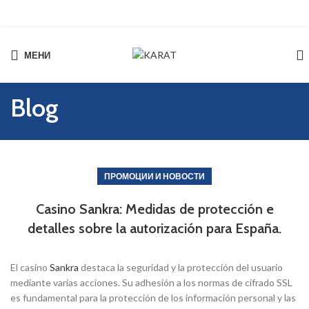
МЕНИ
Start typing to see products you are looking for.
Blog
ПРОМОЦИИ И НОВОСТИ
Casino Sankra: Medidas de protección e
detalles sobre la autorización para España.
El casino
Sankra
destaca la seguridad y la protección del usuario
mediante varias acciones. Su adhesión a los normas de cifrado SSL
es fundamental para la protección de los información personal y las