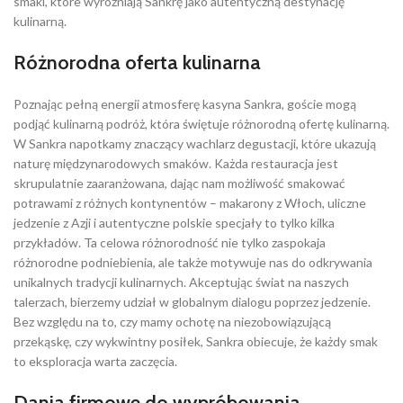
smaki, które wyróżniają Sankrę jako autentyczną destynację
kulinarną.
Różnorodna oferta kulinarna
Poznając pełną energii atmosferę kasyna Sankra, goście mogą
podjąć kulinarną podróż, która świętuje różnorodną ofertę kulinarną.
W Sankra napotkamy znaczący wachlarz degustacji, które ukazują
naturę międzynarodowych smaków. Każda restauracja jest
skrupulatnie zaaranżowana, dając nam możliwość smakować
potrawami z różnych kontynentów – makarony z Włoch, uliczne
jedzenie z Azji i autentyczne polskie specjały to tylko kilka
przykładów. Ta celowa różnorodność nie tylko zaspokaja
różnorodne podniebienia, ale także motywuje nas do odkrywania
unikalnych tradycji kulinarnych. Akceptując świat na naszych
talerzach, bierzemy udział w globalnym dialogu poprzez jedzenie.
Bez względu na to, czy mamy ochotę na niezobowiązującą
przekąskę, czy wykwintny posiłek, Sankra obiecuje, że każdy smak
to eksploracja warta zaczęcia.
Dania firmowe do wypróbowania