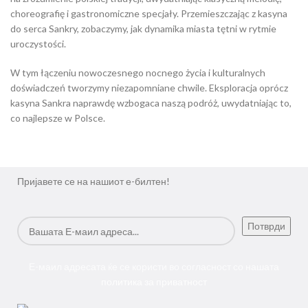
choreografię i gastronomiczne specjały. Przemieszczając z kasyna
do serca Sankry, zobaczymy, jak dynamika miasta tętni w rytmie
uroczystości.
W tym łączeniu nowoczesnego nocnego życia i kulturalnych
doświadczeń tworzymy niezapomniane chwile. Eksploracja oprócz
kasyna Sankra naprawdę wzbogaca naszą podróż, uwydatniając to,
co najlepsze w Polsce.
Пријавете се на нашиот е-билтен!
Е-маил адресата ќе се користи во согласност со нашата
политика за приватност