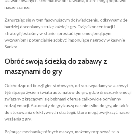
zaawansowanych schematów obstawiania, które mogą poprawić
nasze szanse.
Zanurzając się w tym fascynującym doświadczeniu, odkrywamy, że
bardziej doceniamy sztukę każdej z gry. Dzięki koncentracji i
strategii jesteśmy w stanie sprostać tym emocjonującym
wyzwaniom i potencjalnie zdobyć imponujące nagrody w kasynie
Sankra.
Obróć swoją ścieżką do zabawy z
maszynami do gry
Odchodząc od finezji gier stołowych, od razu wpadamy w zachwyt
tętniącego życiem świata automatów do gry, gdzie dreszczyk emocji
związany z kręcącymi się bębnami oferuje całkowicie odmienny
rodzaj emocji. Automaty do gry kuszą nas nie tylko do gry, ale także
do stosowania efektywnych strategii, które mogą zwiększyć nasze
wrażenia z gry.
Pojmując mechanikę różnych maszyn, możemy rozpoznać te o