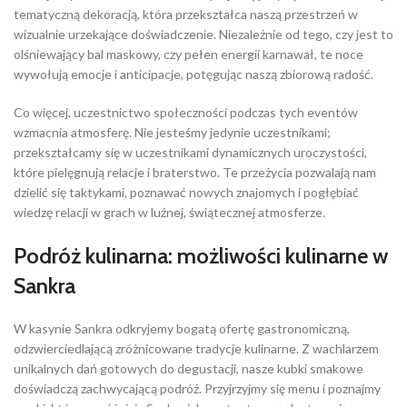
tematyczną dekoracją, która przekształca naszą przestrzeń w
wizualnie urzekające doświadczenie. Niezależnie od tego, czy jest to
olśniewający bal maskowy, czy pełen energii karnawał, te noce
wywołują emocje i anticipacje, potęgując naszą zbiorową radość.
Co więcej, uczestnictwo społeczności podczas tych eventów
wzmacnia atmosferę. Nie jesteśmy jedynie uczestnikami;
przekształcamy się w uczestnikami dynamicznych uroczystości,
które pielęgnują relacje i braterstwo. Te przeżycia pozwalają nam
dzielić się taktykami, poznawać nowych znajomych i pogłębiać
wiedzę relacji w grach w luźnej, świątecznej atmosferze.
Podróż kulinarna: możliwości kulinarne w
Sankra
W kasynie Sankra odkryjemy bogatą ofertę gastronomiczną,
odzwierciedlającą zróżnicowane tradycje kulinarne. Z wachlarzem
unikalnych dań gotowych do degustacji, nasze kubki smakowe
doświadczą zachwycającą podróż. Przyjrzyjmy się menu i poznajmy