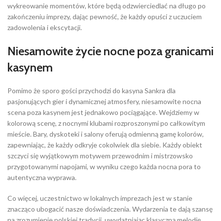
wykreowanie momentów, które będą odzwierciedlać na długo po
zakończeniu imprezy, dając pewność, że każdy opuści z uczuciem
zadowolenia i ekscytacji.
Niesamowite życie nocne poza granicami
kasynem
Pomimo że sporo gości przychodzi do kasyna Sankra dla
pasjonujących gier i dynamicznej atmosfery, niesamowite nocna
scena poza kasynem jest jednakowo pociągające. Wejdziemy w
kolorową scenę, z nocnymi klubami rozproszonymi po całkowitym
mieście. Bary, dyskoteki i salony oferują odmienną gamę kolorów,
zapewniając, że każdy odkryje cokolwiek dla siebie. Każdy obiekt
szczyci się wyjątkowym motywem przewodnim i mistrzowsko
przygotowanymi napojami, w wyniku czego każda nocna pora to
autentyczna wyprawa.
Co więcej, uczestnictwo w lokalnych imprezach jest w stanie
znacząco ubogacić nasze doświadczenia. Wydarzenia te dają szansę
na zrozumienie polskiej tradycji, uwydatniając klasyczną melodię,