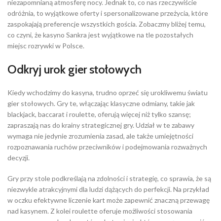
niezapomnianą atmosferę nocy. Jednak to, co nas rzeczywiście
odróżnia, to wyjątkowe oferty i spersonalizowane przeżycia, które
zaspokajają preferencje wszystkich gościa. Zobaczmy bliżej temu,
co czyni, że kasyno Sankra jest wyjątkowe na tle pozostałych
miejsc rozrywki w Polsce.
Odkryj urok gier stołowych
Kiedy wchodzimy do kasyna, trudno oprzeć się urokliwemu światu
gier stołowych. Gry te, włączając klasyczne odmiany, takie jak
blackjack, baccarat i roulette, oferują więcej niż tylko szansę;
zapraszają nas do krainy strategicznej gry. Udział w te zabawy
wymaga nie jedynie zrozumienia zasad, ale także umiejętności
rozpoznawania ruchów przeciwników i podejmowania rozważnych
decyzji.
Gry przy stole podkreślają na zdolności i strategię, co sprawia, że są
niezwykle atrakcyjnymi dla ludzi dążących do perfekcji. Na przykład
w oczku efektywne liczenie kart może zapewnić znaczną przewagę
nad kasynem. Z kolei roulette oferuje możliwości stosowania