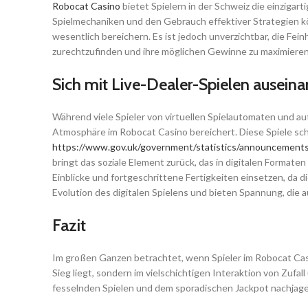
Robocat Casino
bietet Spielern in der Schweiz die einziga
Spielmechaniken und den Gebrauch effektiver Strategien kö
wesentlich bereichern. Es ist jedoch unverzichtbar, die Fe
zurechtzufinden und ihre möglichen Gewinne zu maximiere
Sich mit Live-Dealer-Spielen ausein
Während viele Spieler von virtuellen Spielautomaten und aut
Atmosphäre im Robocat Casino bereichert. Diese Spiele schl
https://www.gov.uk/government/statistics/announcements/
bringt das soziale Element zurück, das in digitalen Format
Einblicke und fortgeschrittene Fertigkeiten einsetzen, da d
Evolution des digitalen Spielens und bieten Spannung, die a
Fazit
Im großen Ganzen betrachtet, wenn Spieler im Robocat Cas
Sieg liegt, sondern im vielschichtigen Interaktion von Zuf
fesselnden Spielen und dem sporadischen Jackpot nachjage