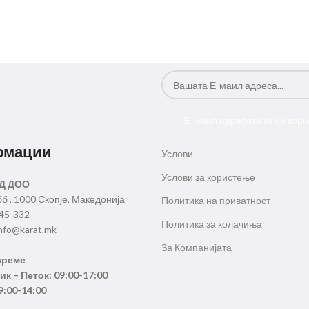
Е-маил адресата ќе се кори
рмации
Услови
Услови за користење
Д ДОО
бб , 1000 Скопје, Македонија
Политика на приватност
345-332
Политика за колачиња
nfo@karat.mk
За Компанијата
време
к – Петок: 09:00-17:00
9:00-14:00