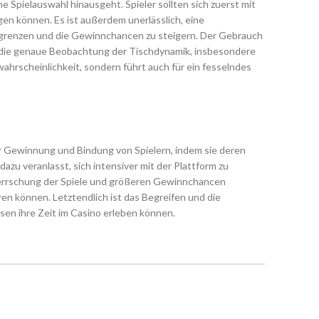
 Spielauswahl hinausgeht. Spieler sollten sich zuerst mit
n können. Es ist außerdem unerlässlich, eine
egrenzen und die Gewinnchancen zu steigern. Der Gebrauch
bt die genaue Beobachtung der Tischdynamik, insbesondere
ahrscheinlichkeit, sondern führt auch für ein fesselndes
er Gewinnung und Bindung von Spielern, indem sie deren
u veranlasst, sich intensiver mit der Plattform zu
eherrschung der Spiele und größeren Gewinnchancen
ren können. Letztendlich ist das Begreifen und die
sen ihre Zeit im Casino erleben können.