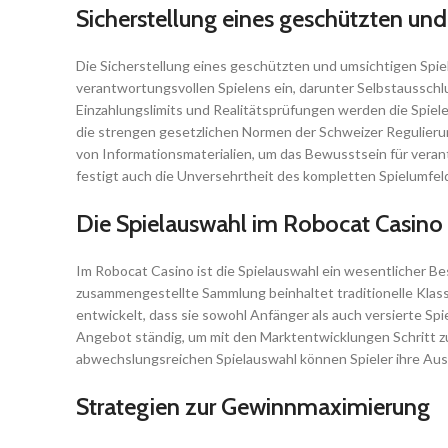
Sicherstellung eines geschützten und
Die Sicherstellung eines geschützten und umsichtigen Spiel
verantwortungsvollen Spielens ein, darunter Selbstausschl
Einzahlungslimits und Realitätsprüfungen werden die Spieler
die strengen gesetzlichen Normen der Schweizer Regulierun
von Informationsmaterialien, um das Bewusstsein für veran
festigt auch die Unversehrtheit des kompletten Spielumfel
Die Spielauswahl im Robocat Casino
Im Robocat Casino ist die Spielauswahl ein wesentlicher Be
zusammengestellte Sammlung beinhaltet traditionelle Klass
entwickelt, dass sie sowohl Anfänger als auch versierte Spie
Angebot ständig, um mit den Marktentwicklungen Schritt zu
abwechslungsreichen Spielauswahl können Spieler ihre Ausw
Strategien zur Gewinnmaximierung