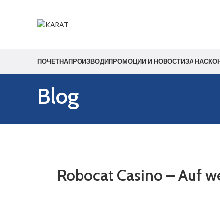
Start typing to see products you are looking for.
ПОЧЕТНА
ПРОИЗВОДИ
ПРОМОЦИИ И НОВОСТИ
ЗА НАС
КО
Blog
Robocat Casino – Auf w