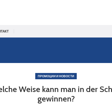
НТАКТ
ПРОМОЦИИ И НОВОСТИ
elche Weise kann man in der Schw
gewinnen?