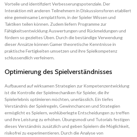
Vorteile und identifiziert Verbesserungspotenziale. Der
Interaktion mit anderen Teilnehmern in Diskussionsforen etabliert
eine gemeinsame Lernplattform, in der Spieler Wissen und
Taktiken teilen können. Zudem liefern Programme zur
Fähigkeitsentwicklung Auswertungen und Rückmeldungen und
fördern so gezieltes Üben. Durch die beständige Verwendung
dieser Ansätze können Gamer theoretische Kenntnisse in
praktische Fertigkeiten umsetzen und ihre Spielkompetenz
schlussendlich verfeinern.
Optimierung des Spielverständnisses
Aufbauend auf wirksamen Strategien zur Kompetenzentwicklung
ist die Kontrolle der Spielmechaniken für Spieler, die ihr
Spielerlebnis optimieren möchten, unerlässlich. Ein tiefes
Verständnis der Spielregeln, Gewinnchancen und Strategien
ermöglicht es Spielern, wohlüberlegte Entscheidungen zu treffen
und ihre Leistung zu erhöhen. Übungsmodi und Tutorials festigen
dieses Verständnis zusätzlich und geben Spielern die Möglichkeit,
risikofrei zu experimentieren. Durch die Analyse von