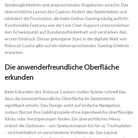
Spielmöglichkeiten und ansprechenden Angeboten zurecht. Das
übersichtliche Layout des Casinos fördert das Spielerlebnis und
minimiert die Frustration, die beim Online-Gaming häufig auftritt.
Komfortable Features wie der Live-Chat-Support unterstreichen
den Schwerpunkt auf Kundenzufriedenheit und verstärken den
ersten Eindruck. Dieser gelungene Start in die digitale Welt von
Robocat Casino gibt auf ein vielversprechendes Gaming-Erlebnis
erwarten.
Die anwenderfreundliche Oberfläche
erkunden
Beim Erkunden des Robocat Casinos stellen Spieler schnell klar,
dass die benutzerfreundliche Oberfläche ihr Spielerlebnis
signifikant erhöht. Das Design setzt auf einfache Navigation,
sodass Nutzer ihre Lieblingsspiele ohne irgendwelche überflüssige
Klicks oder Verzögerungen finden. Ein übersichtliches Menü
ordnet die Optionen – von Spielautomaten bis hin zu Tischspielen
– und beinhaltet so verschiedene Vorlieben ab. Das Layout