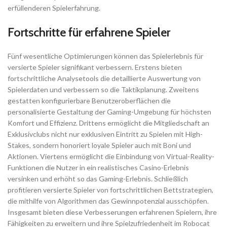
erfüllenderen Spielerfahrung.
Fortschritte für erfahrene Spieler
Fünf wesentliche Optimierungen können das Spielerlebnis für
versierte Spieler signifikant verbessern. Erstens bieten
fortschrittliche Analysetools die detaillierte Auswertung von
Spielerdaten und verbessern so die Taktikplanung. Zweitens
gestatten konfigurierbare Benutzeroberflächen die
personalisierte Gestaltung der Gaming-Umgebung für höchsten
Komfort und Effizienz. Drittens ermöglicht die Mitgliedschaft an
Exklusivclubs nicht nur exklusiven Eintritt zu Spielen mit High-
Stakes, sondern honoriert loyale Spieler auch mit Boni und
Aktionen. Viertens ermöglicht die Einbindung von Virtual-Reality-
Funktionen die Nutzer in ein realistisches Casino-Erlebnis
versinken und erhöht so das Gaming-Erlebnis. Schließlich
profitieren versierte Spieler von fortschrittlichen Bettstrategien,
die mithilfe von Algorithmen das Gewinnpotenzial ausschöpfen.
Insgesamt bieten diese Verbesserungen erfahrenen Spielern, ihre
Fähigkeiten zu erweitern und ihre Spielzufriedenheit im Robocat