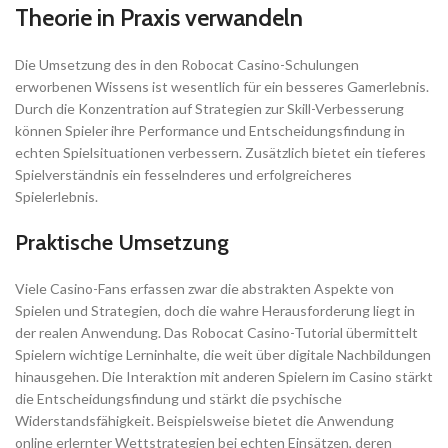
Theorie in Praxis verwandeln
Die Umsetzung des in den Robocat Casino-Schulungen
erworbenen Wissens ist wesentlich für ein besseres Gamerlebnis.
Durch die Konzentration auf Strategien zur Skill-Verbesserung
können Spieler ihre Performance und Entscheidungsfindung in
echten Spielsituationen verbessern. Zusätzlich bietet ein tieferes
Spielverständnis ein fesselnderes und erfolgreicheres
Spielerlebnis.
Praktische Umsetzung
Viele Casino-Fans erfassen zwar die abstrakten Aspekte von
Spielen und Strategien, doch die wahre Herausforderung liegt in
der realen Anwendung. Das Robocat Casino-Tutorial übermittelt
Spielern wichtige Lerninhalte, die weit über digitale Nachbildungen
hinausgehen. Die Interaktion mit anderen Spielern im Casino stärkt
die Entscheidungsfindung und stärkt die psychische
Widerstandsfähigkeit. Beispielsweise bietet die Anwendung
online erlernter Wettstrategien bei echten Einsätzen, deren