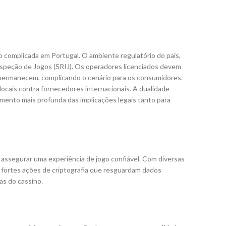
 complicada em Portugal. O ambiente regulatório do país,
Inspeção de Jogos (SRIJ). Os operadores licenciados devem
s permanecem, complicando o cenário para os consumidores.
locais contra fornecedores internacionais. A dualidade
mento mais profunda das implicações legais tanto para
ssegurar uma experiência de jogo confiável. Com diversas
 fortes ações de criptografia que resguardam dados
as do cassino.