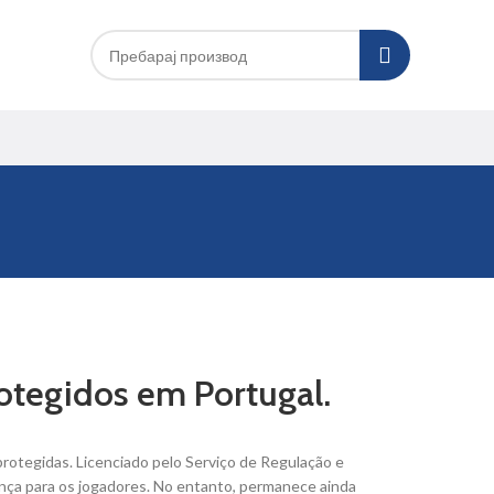
otegidos em Portugal.
rotegidas. Licenciado pelo Serviço de Regulação e
nça para os jogadores. No entanto, permanece ainda