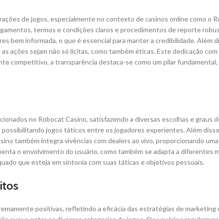
ações de jogos, especialmente no contexto de casinos online como o R
agamentos, termos e condições claros e procedimentos de reporte robust
s bem informada, o que é essencial para manter a credibilidade. Além 
as ações sejam não só lícitas, como também éticas. Este dedicação com a
nte competitivo, a transparência destaca-se como um pilar fundamental,
icionados no Robocat Casino, satisfazendo a diversas escolhas e graus d
r, possibilitando jogos táticos entre os jogadores experientes. Além diss
asino também integra vivências com dealers ao vivo, proporcionando uma
aumenta o envolvimento do usuário, como também se adapta a diferentes 
quado que esteja em sintonia com suas táticas e objetivos pessoais.
itos
emamente positivas, refletindo a eficácia das estratégias de marketing