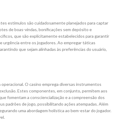
stes estímulos são cuidadosamente planejados para captar
otes de boas-vindas, bonificações sem depósito e
ficos, que são explicitamente estabelecidos para garantir
e urgência entre os jogadores. Ao empregar táticas
antindo que sejam alinhadas às preferências do usuário,
 operacional. O casino emprega diversas instrumentos
toexclusão. Estes componentes, em conjunto, permitem aos
s que fomentam a consciencialização e a compreensão dos
eus padrões de jogo, possibilitando ações atempadas. Além
ssegurando uma abordagem holística ao bem-estar do jogador.
el.