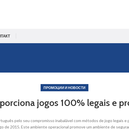
НТАКТ
ПРОМОЦИИ И НОВОСТИ
porciona jogos 100% legais e pr
tuguês pelo seu compromisso inabalável com métodos de jogo legais e p
Jogo de 2015. Este ambiente operacional promove um ambiente de segura