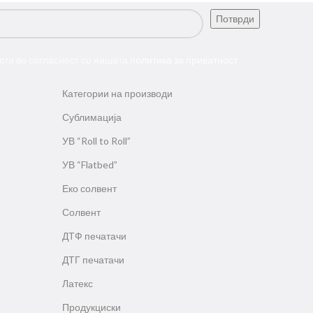
сти во согласност со нашата
политика за приватност
Категории на производи
Сублимација
УВ “Roll to Roll”
УВ “Flatbed”
Еко солвент
Солвент
ДТФ печатачи
ДТГ печатачи
Латекс
Продукциски