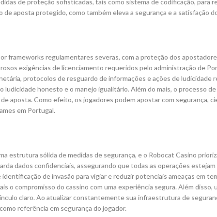
medidas de proteção sofisticadas, tais como sistema de codificação, para
io de aposta protegido, como também eleva a segurança e a satisfação do
o por frameworks regulamentares severas, com a proteção dos apostador
rosos exigências de licenciamento requeridos pelo administração de Por
netária, protocolos de resguardo de informações e ações de ludicidade r
udicidade honesto e o manejo igualitário. Além do mais, o processo d
o de aposta. Como efeito, os jogadores podem apostar com segurança, ci
games em Portugal.
a estrutura sólida de medidas de segurança, e o Robocat Casino priori
guarda dados confidenciais, assegurando que todas as operações estejam
identificação de invasão para vigiar e reduzir potenciais ameaças em tem
ais o compromisso do cassino com uma experiência segura. Além disso, 
culo claro. Ao atualizar constantemente sua infraestrutura de seguran
 como referência em segurança do jogador.