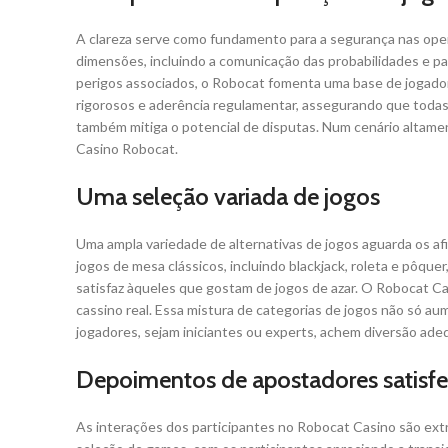
A clareza serve como fundamento para a segurança nas oper
dimensões, incluindo a comunicação das probabilidades e p
perigos associados, o Robocat fomenta uma base de jogadore
rigorosos e aderência regulamentar, assegurando que todas 
também mitiga o potencial de disputas. Num cenário altame
Casino Robocat.
Uma seleção variada de jogos
Uma ampla variedade de alternativas de jogos aguarda os af
jogos de mesa clássicos, incluindo blackjack, roleta e pôque
satisfaz àqueles que gostam de jogos de azar. O Robocat C
cassino real. Essa mistura de categorias de jogos não só 
jogadores, sejam iniciantes ou experts, achem diversão ade
Depoimentos de apostadores satisfe
As interações dos participantes no Robocat Casino são extr