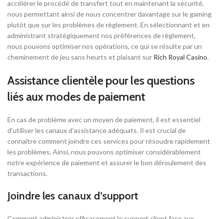
accélérer le procédé de transfert tout en maintenant la sécurité,
nous permettant ainsi de nous concentrer davantage sur le gaming
plutôt que sur les problèmes de règlement. En sélectionnant et en
administrant stratégiquement nos préférences de règlement,
nous pouvons optimiser nos opérations, ce qui se résulte par un
cheminement de jeu sans heurts et plaisant sur
Rich Royal Casino
.
Assistance clientèle pour les questions
liés aux modes de paiement
En cas de problème avec un moyen de paiement, il est essentiel
d’utiliser les canaux d’assistance adéquats. Il est crucial de
connaître comment joindre ces services pour résoudre rapidement
les problèmes. Ainsi, nous pouvons optimiser considérablement
notre expérience de paiement et assurer le bon déroulement des
transactions.
Joindre les canaux d’support
Comment administrer efficacement le support client face aux