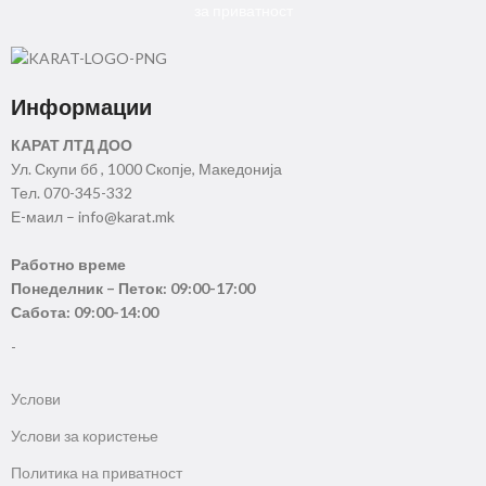
за приватност
Информации
КАРАТ ЛТД ДОО
Ул. Скупи бб , 1000 Скопје, Македонија
Тел. 070-345-332
Е-маил – info@karat.mk
Работно време
Понеделник – Петок: 09:00-17:00
Сабота: 09:00-14:00
-
Услови
Услови за користење
Политика на приватност