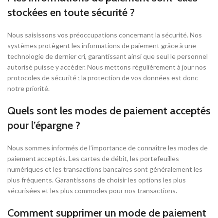
stockées en toute sécurité ?
Nous saisissons vos préoccupations concernant la sécurité. Nos
systèmes protègent les informations de paiement grâce à une
technologie de dernier cri, garantissant ainsi que seul le personnel
autorisé puisse y accéder. Nous mettons régulièrement à jour nos
protocoles de sécurité ; la protection de vos données est donc
notre priorité.
Quels sont les modes de paiement acceptés
pour l’épargne ?
Nous sommes informés de l’importance de connaître les modes de
paiement acceptés. Les cartes de débit, les portefeuilles
numériques et les transactions bancaires sont généralement les
plus fréquents. Garantissons de choisir les options les plus
sécurisées et les plus commodes pour nos transactions.
Comment supprimer un mode de paiement