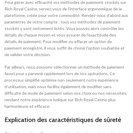
Pour gérer avec efficacité vos méthodes de paiement stockés sur
Rich Royal Casino, servez-vous de l’interface ergonomique de la
plateforme, créée pour votre commodité. Rendez-vous d’abord aux
paramètres de votre compte : tous vos méthodes de paiement
stockés y sont nettement listés. Vous pouvez alors contrôler les
détails de chaque moyen et vous assurer de l’exactitude des
détails de paiement. Pour modifier ou effacer un option de
paiement enregistré, il vous suffit de choisir l’option souhaitée et
de valider votre décision.
Par ailleurs, nous pouvons sélectionner un méthode de paiement
favori pour y parvenir rapidement lors de nos opérations. Ce
processus simplifié optimise non seulement notre expérience
d’utilisation, mais nous facilite également de modifier sans
difficulté de mode de paiement selon nos choix ou nos nécessités,
rendant notre expérience ludique sur Rich Royal Casino plus
harmonieuse et efficace.
Explication des caractéristiques de sûreté