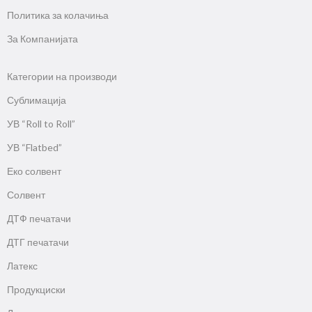
Политика за колачиња
За Компанијата
Категории на производи
Сублимација
УВ “Roll to Roll”
УВ “Flatbed”
Еко солвент
Солвент
ДТФ печатачи
ДТГ печатачи
Латекс
Продукциски