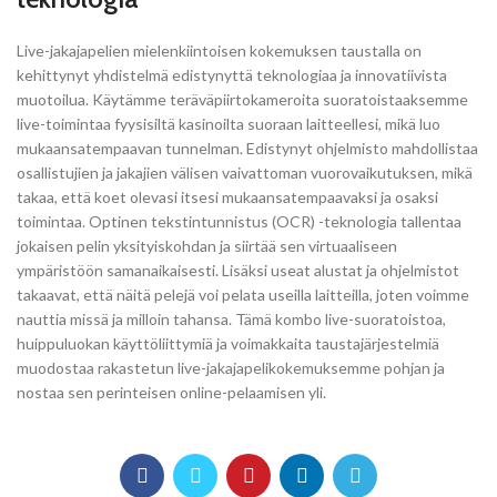
Live-jakajapelien mielenkiintoisen kokemuksen taustalla on
kehittynyt yhdistelmä edistynyttä teknologiaa ja innovatiivista
muotoilua. Käytämme teräväpiirtokameroita suoratoistaaksemme
live-toimintaa fyysisiltä kasinoilta suoraan laitteellesi, mikä luo
mukaansatempaavan tunnelman. Edistynyt ohjelmisto mahdollistaa
osallistujien ja jakajien välisen vaivattoman vuorovaikutuksen, mikä
takaa, että koet olevasi itsesi mukaansatempaavaksi ja osaksi
toimintaa. Optinen tekstintunnistus (OCR) -teknologia tallentaa
jokaisen pelin yksityiskohdan ja siirtää sen virtuaaliseen
ympäristöön samanaikaisesti. Lisäksi useat alustat ja ohjelmistot
takaavat, että näitä pelejä voi pelata useilla laitteilla, joten voimme
nauttia missä ja milloin tahansa. Tämä kombo live-suoratoistoa,
huippuluokan käyttöliittymiä ja voimakkaita taustajärjestelmiä
muodostaa rakastetun live-jakajapelikokemuksemme pohjan ja
nostaa sen perinteisen online-pelaamisen yli.