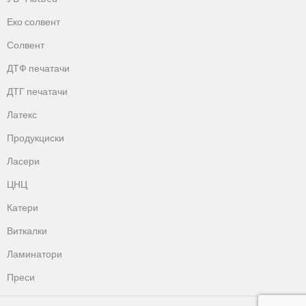
Еко солвент
Солвент
ДТФ печатачи
ДТГ печатачи
Латекс
Продукциски
Ласери
ЦНЦ
Катери
Виткалки
Ламинатори
Преси