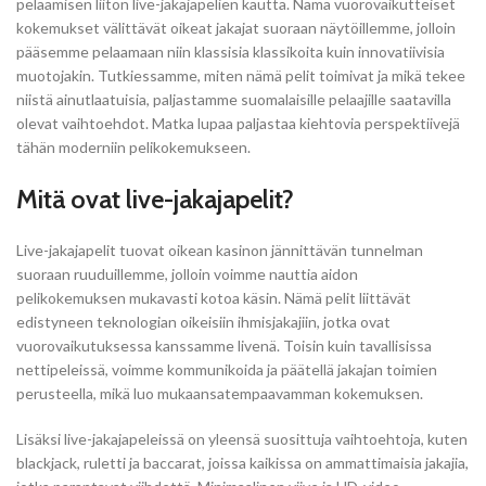
pelaamisen liiton live-jakajapelien kautta. Nämä vuorovaikutteiset
kokemukset välittävät oikeat jakajat suoraan näytöillemme, jolloin
pääsemme pelaamaan niin klassisia klassikoita kuin innovatiivisia
muotojakin. Tutkiessamme, miten nämä pelit toimivat ja mikä tekee
niistä ainutlaatuisia, paljastamme suomalaisille pelaajille saatavilla
olevat vaihtoehdot. Matka lupaa paljastaa kiehtovia perspektiivejä
tähän moderniin pelikokemukseen.
Mitä ovat live-jakajapelit?
Live-jakajapelit tuovat oikean kasinon jännittävän tunnelman
suoraan ruuduillemme, jolloin voimme nauttia aidon
pelikokemuksen mukavasti kotoa käsin. Nämä pelit liittävät
edistyneen teknologian oikeisiin ihmisjakajiin, jotka ovat
vuorovaikutuksessa kanssamme livenä. Toisin kuin tavallisissa
nettipeleissä, voimme kommunikoida ja päätellä jakajan toimien
perusteella, mikä luo mukaansatempaavamman kokemuksen.
Lisäksi live-jakajapeleissä on yleensä suosittuja vaihtoehtoja, kuten
blackjack, ruletti ja baccarat, joissa kaikissa on ammattimaisia jakajia,