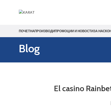
ПОЧЕТНА
ПРОИЗВОДИ
ПРОМОЦИИ И НОВОСТИ
ЗА НАС
КО
Blog
El casino Rainbe