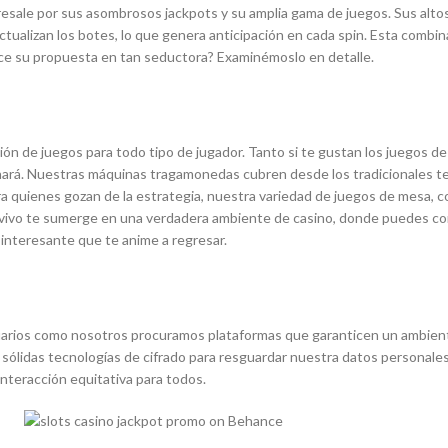
esale por sus asombrosos jackpots y su amplia gama de juegos. Sus alto
ctualizan los botes, lo que genera anticipación en cada spin. Esta combi
ace su propuesta en tan seductora? Examinémoslo en detalle.
ón de juegos para todo tipo de jugador. Tanto si te gustan los juegos de
cinará. Nuestras máquinas tragamonedas cubren desde los tradicionales
ra quienes gozan de la estrategia, nuestra variedad de juegos de mesa, co
 vivo te sumerge en una verdadera ambiente de casino, donde puedes con
 interesante que te anime a regresar.
suarios como nosotros procuramos plataformas que garanticen un ambien
 sólidas tecnologías de cifrado para resguardar nuestra datos personales
interacción equitativa para todos.