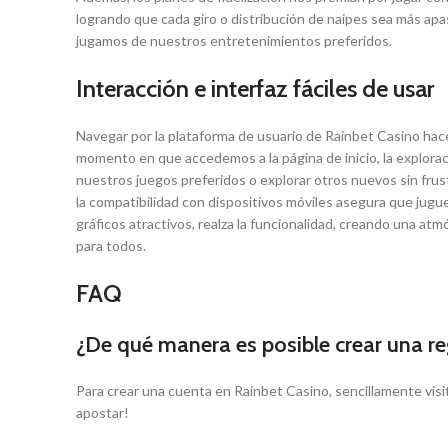
logrando que cada giro o distribución de naipes sea más apa
jugamos de nuestros entretenimientos preferidos.
Interacción e interfaz fáciles de usar
Navegar por la plataforma de usuario de Rainbet Casino hace
momento en que accedemos a la página de inicio, la explorac
nuestros juegos preferidos o explorar otros nuevos sin frust
la compatibilidad con dispositivos móviles asegura que jug
gráficos atractivos, realza la funcionalidad, creando una atm
para todos.
FAQ
¿De qué manera es posible crear una re
Para crear una cuenta en Rainbet Casino, sencillamente visit
apostar!