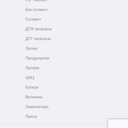
Еко солвент
Солвент
ДТФ печатачи
ДТГ печатачи
Латекс
Продукциски
Ласери
ЦНЦ
Катери
Виткалки
Ламинатори
Преси