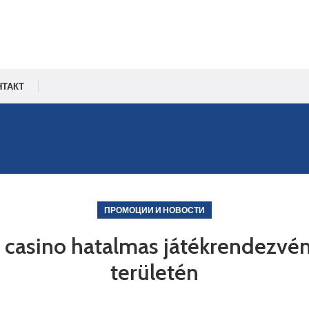
НТАКТ
ПРОМОЦИИ И НОВОСТИ
casino hatalmas játékrendezvén
területén