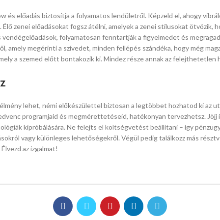
 és előadás biztosítja a folyamatos lendületről. Képzeld el, ahogy vibrá
t. Élő zenei előadásokat fogsz átélni, amelyek a zenei stílusokat ötvözik
és vendégelőadások, folyamatosan fenntartják a figyelmedet és megragad
ől, amely megérinti a szívedet, minden fellépés szándéka, hogy még maga
 amely a szemed előtt bontakozik ki. Mindez része annak az felejthetetlen 
ez
élmény lehet, némi előkészülettel biztosan a legtöbbet hozhatod ki az ut
dvenc programjaid és megmérettetéseid, hatékonyan tervezhetsz. Jöjj i
lógiák kipróbálására. Ne felejts el költségvetést beállítani – így pénzüg
ozásokról vagy különleges lehetőségekről. Végül pedig találkozz más rész
Élvezd az izgalmat!