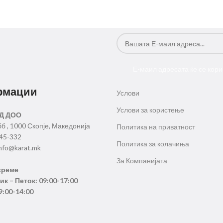
Е-маил адресата ќе се кори
рмации
Услови
Услови за користење
Д ДОО
бб , 1000 Скопје, Македонија
Политика на приватност
345-332
Политика за колачиња
nfo@karat.mk
За Компанијата
време
к – Петок: 09:00-17:00
9:00-14:00