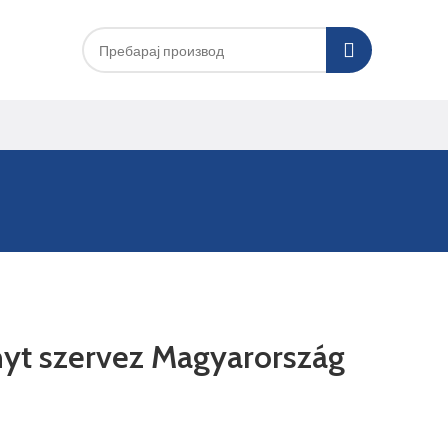
yt szervez Magyarország