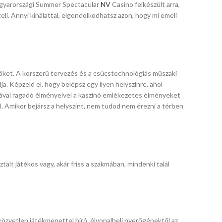
magyarországi Summer Spectacular
NV
Casino felkészült arra,
li. Annyi kínálattal, elgondolkodhatsz azon, hogy mi emeli
lőket. A korszerű tervezés és a csúcstechnológiás műszaki
a. Képzeld el, hogy belépsz egy ilyen helyszínre, ahol
magával ragadó élményeivel a kaszinó emlékezetes élményeket
. Amikor bejársz a helyszínt, nem tudod nem érezni a térben
lt játékos vagy, akár friss a szakmában, mindenki talál
közvetlen játékmenettel bíró, élvonalbeli nyerőgépektől az