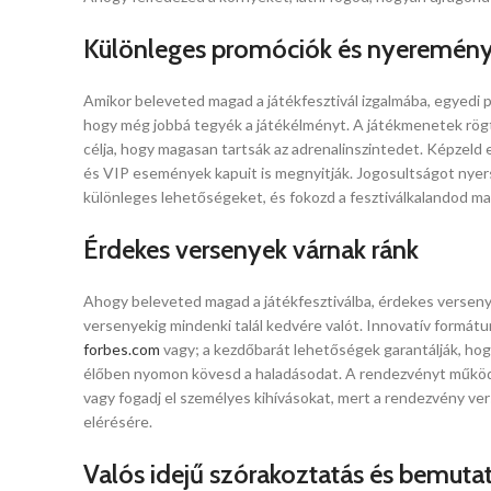
Különleges promóciók és nyeremén
Amikor beleveted magad a játékfesztivál izgalmába, egyedi p
hogy még jobbá tegyék a játékélményt. A játékmenetek rögtö
célja, hogy magasan tartsák az adrenalinszintedet. Képzeld 
és VIP események kapuit is megnyitják. Jogosultságot nyersz
különleges lehetőségeket, és fokozd a fesztiválkalandod ma
Érdekes versenyek várnak ránk
Ahogy beleveted magad a játékfesztiválba, érdekes verseny
versenyekig mindenki talál kedvére valót. Innovatív formátum
forbes.com
vagy; a kezdőbarát lehetőségek garantálják, hogy
élőben nyomon kövesd a haladásodat. A rendezvényt működtet
vagy fogadj el személyes kihívásokat, mert a rendezvény ver
elérésére.
Valós idejű szórakoztatás és bemuta