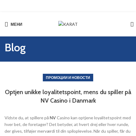
МЕНИ
Start typing to see products you are looking for.
Blog
ПРОМОЦИИ И НОВОСТИ
Optjen unikke loyalitetspoint, mens du spiller på
NV Casino i Danmark
Vidste du, at spillere på
NV
Casino kan optjene loyalitetspoint med
hver bet, de foretager? Det betyder, at hvert drej eller hver runde,
der gives, tilføjer merværdi til din spiloplevelse. Når du spiller, får du