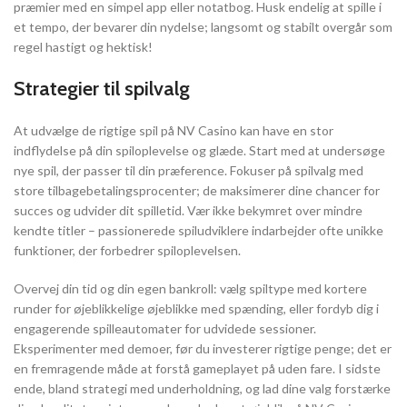
præmier med en simpel app eller notatbog. Husk endelig at spille i
et tempo, der bevarer din nydelse; langsomt og stabilt overgår som
regel hastigt og hektisk!
Strategier til spilvalg
At udvælge de rigtige spil på NV Casino kan have en stor
indflydelse på din spiloplevelse og glæde. Start med at undersøge
nye spil, der passer til din præference. Fokuser på spilvalg med
store tilbagebetalingsprocenter; de maksimerer dine chancer for
succes og udvider dit spilletid. Vær ikke bekymret over mindre
kendte titler – passionerede spiludviklere indarbejder ofte unikke
funktioner, der forbedrer spiloplevelsen.
Overvej din tid og din egen bankroll: vælg spiltype med kortere
runder for øjeblikkelige øjeblikke med spænding, eller fordyb dig i
engagerende spilleautomater for udvidede sessioner.
Eksperimenter med demoer, før du investerer rigtige penge; det er
en fremragende måde at forstå gameplayet på uden fare. I sidste
ende, bland strategi med underholdning, og lad dine valg forstærke