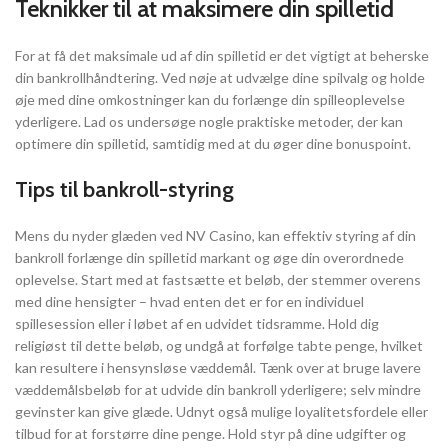
Teknikker til at maksimere din spilletid
For at få det maksimale ud af din spilletid er det vigtigt at beherske
din bankrollhåndtering. Ved nøje at udvælge dine spilvalg og holde
øje med dine omkostninger kan du forlænge din spilleoplevelse
yderligere. Lad os undersøge nogle praktiske metoder, der kan
optimere din spilletid, samtidig med at du øger dine bonuspoint.
Tips til bankroll-styring
Mens du nyder glæden ved NV Casino, kan effektiv styring af din
bankroll forlænge din spilletid markant og øge din overordnede
oplevelse. Start med at fastsætte et beløb, der stemmer overens
med dine hensigter – hvad enten det er for en individuel
spillesession eller i løbet af en udvidet tidsramme. Hold dig
religiøst til dette beløb, og undgå at forfølge tabte penge, hvilket
kan resultere i hensynsløse væddemål. Tænk over at bruge lavere
væddemålsbeløb for at udvide din bankroll yderligere; selv mindre
gevinster kan give glæde. Udnyt også mulige loyalitetsfordele eller
tilbud for at forstørre dine penge. Hold styr på dine udgifter og