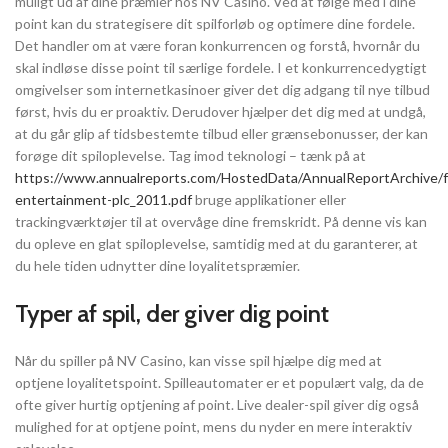
muligt ud af dine præmier hos NV Casino. Ved at følge med i dine
point kan du strategisere dit spilforløb og optimere dine fordele.
Det handler om at være foran konkurrencen og forstå, hvornår du
skal indløse disse point til særlige fordele. I et konkurrencedygtigt
omgivelser som internetkasinoer giver det dig adgang til nye tilbud
først, hvis du er proaktiv. Derudover hjælper det dig med at undgå,
at du går glip af tidsbestemte tilbud eller grænsebonusser, der kan
forøge dit spiloplevelse. Tag imod teknologi – tænk på at
https://www.annualreports.com/HostedData/AnnualReportArchive/f/
entertainment-plc_2011.pdf
bruge applikationer eller
trackingværktøjer til at overvåge dine fremskridt. På denne vis kan
du opleve en glat spiloplevelse, samtidig med at du garanterer, at
du hele tiden udnytter dine loyalitetspræmier.
Typer af spil, der giver dig point
Når du spiller på NV Casino, kan visse spil hjælpe dig med at
optjene loyalitetspoint. Spilleautomater er et populært valg, da de
ofte giver hurtig optjening af point. Live dealer-spil giver dig også
mulighed for at optjene point, mens du nyder en mere interaktiv