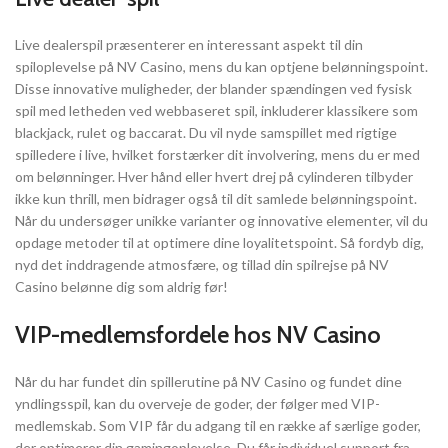
Live dealerspil præsenterer en interessant aspekt til din
spiloplevelse på NV Casino, mens du kan optjene belønningspoint.
Disse innovative muligheder, der blander spændingen ved fysisk
spil med letheden ved webbaseret spil, inkluderer klassikere som
blackjack, rulet og baccarat. Du vil nyde samspillet med rigtige
spilledere i live, hvilket forstærker dit involvering, mens du er med
om belønninger. Hver hånd eller hvert drej på cylinderen tilbyder
ikke kun thrill, men bidrager også til dit samlede belønningspoint.
Når du undersøger unikke varianter og innovative elementer, vil du
opdage metoder til at optimere dine loyalitetspoint. Så fordyb dig,
nyd det inddragende atmosfære, og tillad din spilrejse på NV
Casino belønne dig som aldrig før!
VIP-medlemsfordele hos NV Casino
Når du har fundet din spillerutine på NV Casino og fundet dine
yndlingsspil, kan du overveje de goder, der følger med VIP-
medlemskab. Som VIP får du adgang til en række af særlige goder,
der optimerer din gamingoplevelse. Du får individuel support fra