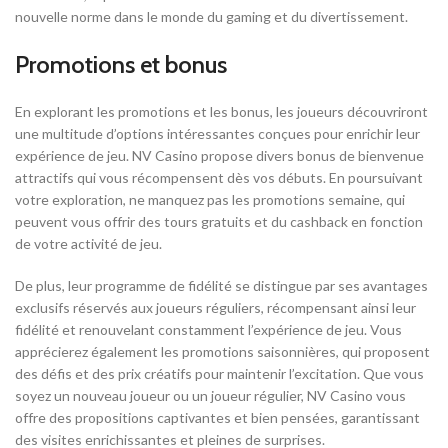
nouvelle norme dans le monde du gaming et du divertissement.
Promotions et bonus
En explorant les promotions et les bonus, les joueurs découvriront
une multitude d’options intéressantes conçues pour enrichir leur
expérience de jeu. NV Casino propose divers bonus de bienvenue
attractifs qui vous récompensent dès vos débuts. En poursuivant
votre exploration, ne manquez pas les promotions semaine, qui
peuvent vous offrir des tours gratuits et du cashback en fonction
de votre activité de jeu.
De plus, leur programme de fidélité se distingue par ses avantages
exclusifs réservés aux joueurs réguliers, récompensant ainsi leur
fidélité et renouvelant constamment l’expérience de jeu. Vous
apprécierez également les promotions saisonnières, qui proposent
des défis et des prix créatifs pour maintenir l’excitation. Que vous
soyez un nouveau joueur ou un joueur régulier, NV Casino vous
offre des propositions captivantes et bien pensées, garantissant
des visites enrichissantes et pleines de surprises.