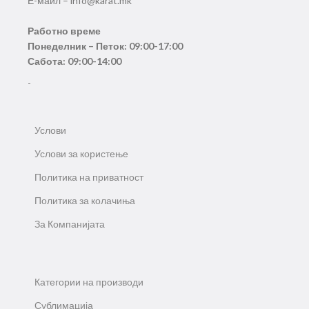
Е-маил – info@karat.mk
Работно време
Понеделник – Петок: 09:00-17:00
Сабота: 09:00-14:00
-
Услови
Услови за користење
Политика на приватност
Политика за колачиња
За Компанијата
Категории на производи
Сублимација