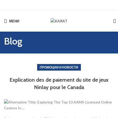
МЕНИ
Blog
ПРОМОЦИИ И НОВОСТИ
Explication des de paiement du site de jeux
Ninlay pour le Canada