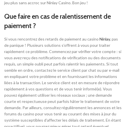
jeu plus sans accroc sur Ninlay Casino. Bon jeu !
Que faire en cas de ralentissement de
paiement ?
Si vous rencontrez des retards de paiement au casino
Ninlay
, pas
de panique ! Plusieurs solutions s’offrent à vous pour traiter
rapidement ce problème. Commencez par vérifier votre compte : si
vous avez reçu des notifications de vérification ou des documents
requis, un simple oubli peut parfois ralentir les paiements. Si tout
semble en ordre, contactez le service client par chat ou par e-mail
en expliquant votre problème et en fournissant les informations
liées à la transaction. Le service client est en mesure de répondre
rapidement à vos questions et de vous tenir informé(e). Vous
pouvez également utiliser les réseaux sociaux ; une demande
courte et respectueuse peut parfois hâter le traitement de votre
demande. Par ailleurs, consultez régulièrement les annonces et les
forums du casino pour vous tenir au courant des mises à jour du
système susceptibles d’affecter les délais de traitement. En étant
proactif(ve), vous pourrez mieux gérer tout retard éventuel.