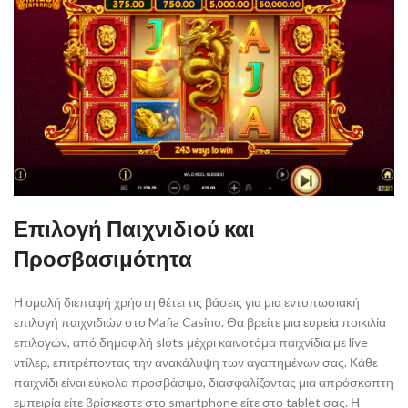
Επιλογή Παιχνιδιού και
Προσβασιμότητα
Η ομαλή διεπαφή χρήστη θέτει τις βάσεις για μια εντυπωσιακή
επιλογή παιχνιδιών στο Mafia Casino. Θα βρείτε μια ευρεία ποικιλία
επιλογών, από δημοφιλή slots μέχρι καινοτόμα παιχνίδια με live
ντίλερ, επιτρέποντας την ανακάλυψη των αγαπημένων σας. Κάθε
παιχνίδι είναι εύκολα προσβάσιμο, διασφαλίζοντας μια απρόσκοπτη
εμπειρία είτε βρίσκεστε στο smartphone είτε στο tablet σας. Η