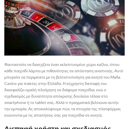
Φανταστείτε να διασχίζετε έναν εκλεπτυσμένο χώρο καζίνο, όπου
κάθε παιχνίδι λάμπει με πιθανότητες σε απόσταση αναπνοής. Αυτό
μπορείτε να περιμένετε με τη βελτιστοποίηση για κινητά του Mafia
Casino για παίκτες στην Ελλάδα. Η εύχρηστη διεπαφή του
διασφαλίζει ομαλή πλοήγηση σε διάφορα παιχνίδια, ενώ ο
σχεδιασμός με δυνατότητα απόκρισης δουλεύει τέλεια στο
smartphone ή το tablet σας. Αλλά τι πραγματικά βελτιώνει αυτήν
την εμπειρία; Ας αποκαλύψουμε πώς τα στοιχεία της πλατφόρμας
ενώνονται με τις απαιτήσεις σας για παιχνίδια σε κινητά.
Διεπαφή χρήστη και σχεδιασμός