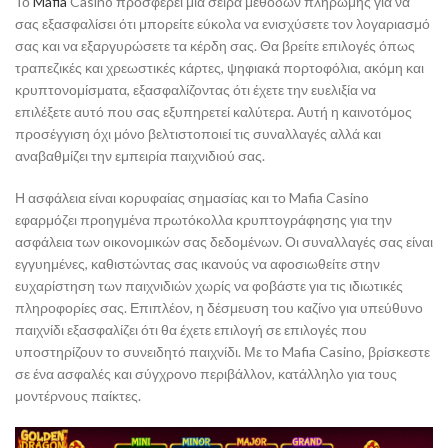
Το
Mafia
Casino προσφέρει μια σειρά μεθόδων πληρωμής για να
σας εξασφαλίσει ότι μπορείτε εύκολα να ενισχύσετε τον λογαριασμό
σας και να εξαργυρώσετε τα κέρδη σας. Θα βρείτε επιλογές όπως
τραπεζικές και χρεωστικές κάρτες, ψηφιακά πορτοφόλια, ακόμη και
κρυπτονομίσματα, εξασφαλίζοντας ότι έχετε την ευελιξία να
επιλέξετε αυτό που σας εξυπηρετεί καλύτερα. Αυτή η καινοτόμος
προσέγγιση όχι μόνο βελτιστοποιεί τις συναλλαγές αλλά και
αναβαθμίζει την εμπειρία παιχνιδιού σας.
Η ασφάλεια είναι κορυφαίας σημασίας και το Mafia Casino
εφαρμόζει προηγμένα πρωτόκολλα κρυπτογράφησης για την
ασφάλεια των οικονομικών σας δεδομένων. Οι συναλλαγές σας είναι
εγγυημένες, καθιστώντας σας ικανούς να αφοσιωθείτε στην
ευχαρίστηση των παιχνιδιών χωρίς να φοβάστε για τις ιδιωτικές
πληροφορίες σας. Επιπλέον, η δέσμευση του καζίνο για υπεύθυνο
παιχνίδι εξασφαλίζει ότι θα έχετε επιλογή σε επιλογές που
υποστηρίζουν το συνειδητό παιχνίδι. Με το Mafia Casino, βρίσκεστε
σε ένα ασφαλές και σύγχρονο περιβάλλον, κατάλληλο για τους
μοντέρνους παίκτες.