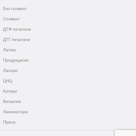
Еко солвент
Солвент
ДТФ печатачи
ДТГ печатачи
Латекс
Продукциски
Ласери
ЦНЦ
Катери
Виткалки
Ламинатори
Преси