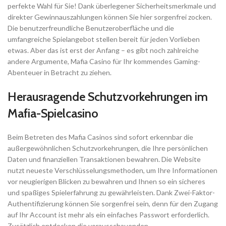
perfekte Wahl für Sie! Dank überlegener Sicherheitsmerkmale und
direkter Gewinnauszahlungen können Sie hier sorgenfrei zocken.
Die benutzerfreundliche Benutzeroberfläche und die
umfangreiche Spielangebot stellen bereit für jeden Vorlieben
etwas. Aber das ist erst der Anfang – es gibt noch zahlreiche
andere Argumente, Mafia Casino für Ihr kommendes Gaming-
Abenteuer in Betracht zu ziehen.
Herausragende Schutzvorkehrungen im
Mafia-Spielcasino
Beim Betreten des Mafia Casinos sind sofort erkennbar die
außergewöhnlichen Schutzvorkehrungen, die Ihre persönlichen
Daten und finanziellen Transaktionen bewahren. Die Website
nutzt neueste Verschlüsselungsmethoden, um Ihre Informationen
vor neugierigen Blicken zu bewahren und Ihnen so ein sicheres
und spaßiges Spielerfahrung zu gewährleisten. Dank Zwei-Faktor-
Authentifizierung können Sie sorgenfrei sein, denn für den Zugang
auf Ihr Account ist mehr als ein einfaches Passwort erforderlich.
Zusätzlich entdecken die vorausschauenden