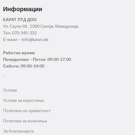
Информации
КАРАТ ЛТД ДОО
Ул. Скупи бб , 1000 Скопје, Македонија
Тел. 070-345-332
Е-маил – info@karat.mk
Работно време
Понеделник – Петок: 09:00-17:00
Сабота: 09:00-14:00
-
Услови
Услови за користење
Политика на приватност
Политика за колачиња
За Компанијата