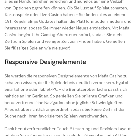
alles im Handumdrehen erreichen und mühelos auf eine Vielzahl
von Optionen zugreifen können. Ob Sie Lust auf Spielautomaten,
Kartenspiele oder Live-Casino haben – Sie finden alles an einem
Ort. Regelmäßige Updates halten die Plattform zudem modern und
interessant, sodass Sie immer wieder Neues entdecken. Mit Mafia
Casino beginnt Ihr Gaming-Abenteuer sofort, sodass Sie mehr
Zeit zum Spielen und weniger Zeit zum Finden haben. Genießen
Sie flüssiges Spielen wie nie zuvor!
Responsive Designelemente
Sie werden die responsiven Designelemente von Mafia Casino zu
schätzen wissen, die Ihr Spielerlebnis deutlich verbessern. Egal ob
Smartphone oder Tablet-PC – die Benutzeroberfläche passt sich
nahtlos an Ihr Gerät an. So genießen Sie brillante Grafiken und
benutzerfreundliche Navigation ohne jegliche Schwierigkeiten.
Alles ist übersichtlich angeordnet, sodass Sie keine Zeit mit der
Suche nach Ihren favorisierten Spielen verschwenden.
Dank benutzerfreundlicher Touch-Steuerung und flexiblem Layout
erleben Sie reibungsloses und fesselndes Gameplay. Jede Aktion